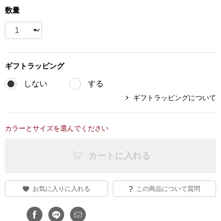
数量
ブランド
その他
特集
バッグ
ギフト
ラッピング
カタログ
しない
する
トートバッグ
ギフトラッピングについて
ス
すべて見る
ハンドバッグ
カラーとサイズを選んでください
ショルダーバッ
カートに入れる
ブリーフケース
お気に入りに入れる
この商品について質問
ス／チュニック
クラッチバッグ
ボディバッグ