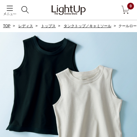
0
メニュー
TOP
レディス
トップス
タンクトップ／キャミソール
クールロー
戻る
アウター
すべて見る
ジャケット
コート
ブルゾン
アンダーウェア
その他