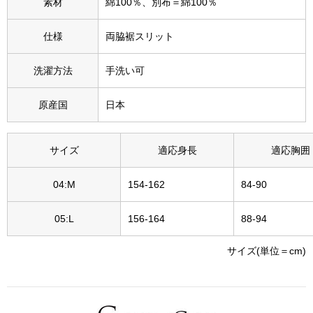
素材
綿100％、別布＝綿100％
その他
特集
仕様
両脇裾スリット
ウオッチ／ア
洗濯方法
手洗い可
ホビー
すべて見る
原産国
日本
ウオッチ
ネックレス
サイズ
適応身長
適応胸囲
ック
ブレスレット
04:M
154-162
84-90
05:L
156-164
88-94
その他
･テーブルウェア
サイズ(単位＝cm)
ファッション