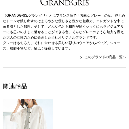
帽子
キッズ
〈GRANDGRIS/グラングリ〉とはフランス語で「素敵なグレー」の意。控えめ
ネクタイ
芸品
なトーンが醸し出すのはまろやかな優しさと豊かな包容力、エレガントな中に
薫る凜とした知性。そして、どんな色とも相性が良くシックにもラグジュアリ
マフラー／スヌ
ーにも思いのままに魅せることができる色。そんなグレーのような魅力を湛え
た大人の女性のために企画した当社オリジナルブランドです。
グレーはもちろん、それに合わせる美しい彩りのウェアからバッグ、シュー
スカーフ／スト
ズ、服飾小物など、幅広く提案しています。
このブランドの商品一覧へ
手袋
ベルト
関連商品
靴下
サングラス／メ
傘／日傘