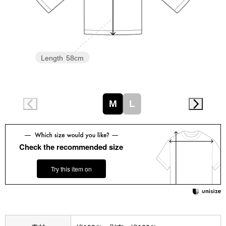
スニーカー
ブーツ
サンダル
Length
58cm
その他
M
L
財布／小物
Check the recommended size
財布／コインケ
Try this item on
革小物
Miss Kyouko／ミスキョウコ
ポーチ
ブランド