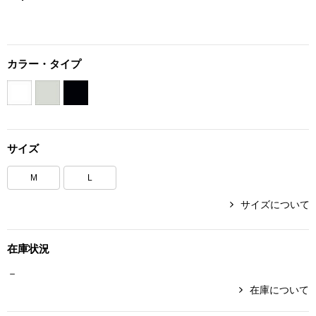
ボトムス
パンツ／スラッ
カラー・タイプ
ショート･クロ
デニム
サイズ
その他
M
L
サイズについて
ルーム･アン
在庫状況
ルームウェア／
－
在庫について
BOGARD 最新号はこちら
アンダーウェア