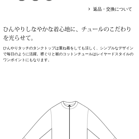
返品・交換について
アンダーウェア
リュック･バッ
ひんやりしなやかな着心地に、チュールのこだわり
ボストンバッグ
を光らせて。
スーツケース／
ひんやりタッチのタンクトップは重ね着をしても涼しく、シンプルなデザイン
で毎日のように活躍。襟ぐりと裾のコットンチュールはレイヤードスタイルの
ワンポイントにもなります。
物
その他
／アクセサリー
シューズ
ョン雑貨
スリップオン
レースアップ