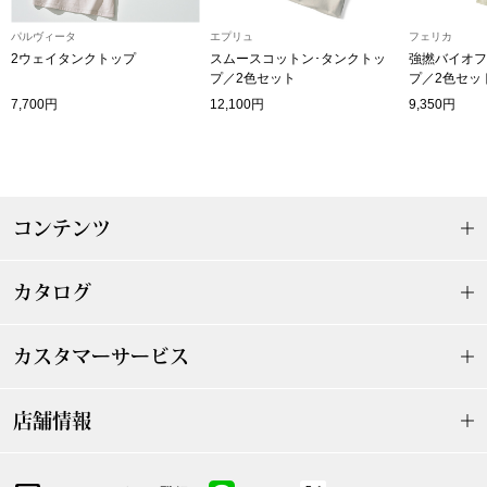
ザ･ノース･フ
ップ
パルヴィータ
エプリュ
フェリカ
2ウェイタンクトップ
スムースコットン･タンクトッ
強撚バイオフ
ヘリーハンセン
ンス
プ／2色セット
プ／2色セッ
7,700円
12,100円
9,350円
カンタベリー
金谷製靴
コンテンツ
ヘンリーコット
カタログ
おすすめ特集
カスタマーサービス
【特集】Trave
店舗情報
【特集】cante