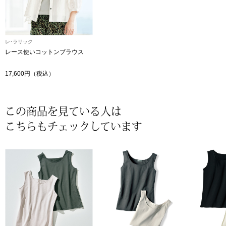
〈セイコー〉マウリッツハイス美術館公認フェ
その他
ルメールオマージュウオッチ
レ･ラリック
レース使いコットンブラウス
ブランド
和装
17,600円（税込）
特集
和装小物
この商品を見ている人は
その他
ティ
すべて見る
こちらもチェックしています
ケア
その他
ア
おすすめブラ