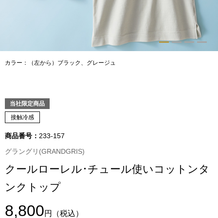
トップス
Tシャツ／カッ
物
ポロシャツ
カラー：（左から）ブラック、グレージュ
／アクセサリー
シャツ
ョン雑貨
当社限定商品
トレーナー／パ
接触冷感
商品番号：
233-157
セーター／カー
グラングリ(GRANDGRIS)
ベスト
クールローレル･チュール使いコットンタ
ンクトップ
その他
8,800
円
（税込）