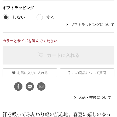
ギフト
ラッピング
ブランド
その他
しない
する
特集
ギフトラッピングについて
バッグ
カタログ
カラーとサイズを選んでください
トートバッグ
カートに入れる
ス
すべて見る
ハンドバッグ
ショルダーバッ
お気に入りに入れる
この商品について質問
ブリーフケース
返品・交換について
ス／チュニック
クラッチバッグ
汗を吸ってふんわり軽い肌心地。春夏に嬉しいゆっ
ボディバッグ