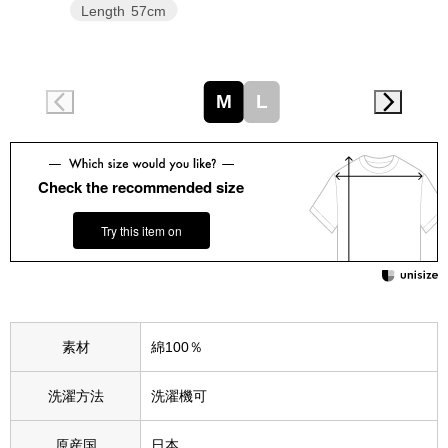
スニーカー
Length
57cm
ブーツ
M
L
サンダル
その他
Check the recommended size
Try this item on
財布／小物
財布／コインケ
素材
綿100％
革小物
Miss Kyouko／ミスキョウコ
洗濯方法
洗濯機可
ポーチ
ブランド
原産国
日本