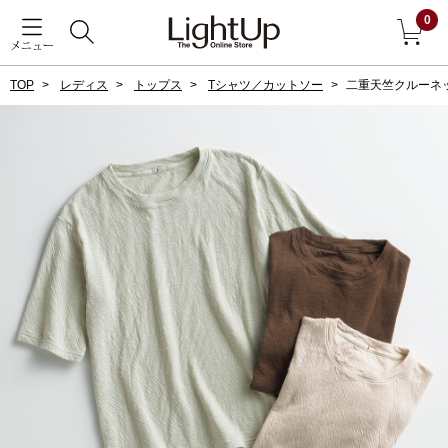
0
メニュー
TOP
レディス
トップス
Tシャツ／カットソー
二重天竺クルーネ
戻る
アウター
すべて見る
ジャケット
コート
ブルゾン
アンダーウェア
その他