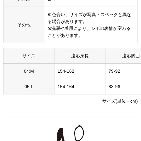
その他
※色合い、サイズが写真・スペックと異な
特集
る場合があります。
その他
※洗濯や着用により、シボの表情が変わる
ウオッチ／ア
ことがあります。
ホビー
すべて見る
ウオッチ
サイズ
適応身長
適応胸囲
ネックレス
04:M
154-162
79-92
ック
ブレスレット
05:L
154-164
83-96
その他
サイズ(単位＝cm)
･テーブルウェア
ファッション