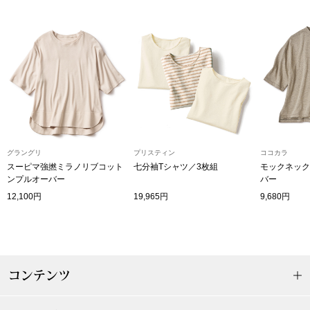
ザ･ノース･フ
ップ
ヘリーハンセン
ンス
カンタベリー
金谷製靴
ヘンリーコット
グラングリ
プリスティン
ココカラ
スーピマ強撚ミラノリブコット
七分袖Tシャツ／3枚組
モックネック
ンプルオーバー
バー
12,100円
19,965円
9,680円
おすすめ特集
【特集】Trave
コンテンツ
【特集】cante