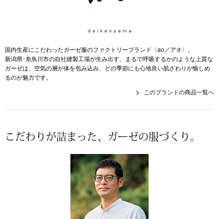
帽子
キッズ
ネクタイ
芸品
国内生産にこだわったガーゼ服のファクトリーブランド〈ao／アオ〉。
マフラー／スヌ
新潟県･糸魚川市の自社縫製工場が生み出す、まるで呼吸するかのような上質な
ガーゼは、空気の層が体を包み込み、どの季節にも心地良い肌ざわりが愉しめ
るのが魅力です。
スカーフ／スト
このブランドの商品一覧へ
手袋
ベルト
こだわりが詰まった、ガーゼの服づくり。
靴下
サングラス／メ
傘／日傘