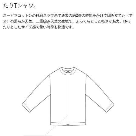
たりTシャツ。
アンダーウェア
リュック･バッ
スーピマコットンの極細スラブ糸で通常の約2倍の時間をかけて編み立てた〈ア
オ〉の滑らか天竺。二重編み天竺の生地で、ふっくらとした軽さが魅力。ゆっ
たりとしたサイズ感で暑い時季も快適です。
ボストンバッグ
スーツケース／
物
その他
／アクセサリー
シューズ
ョン雑貨
スリップオン
レースアップ