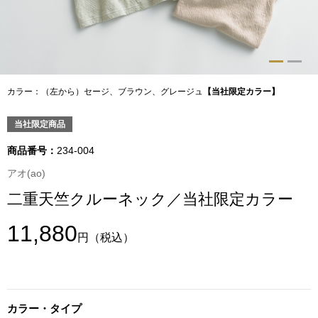
トップス
Tシャツ／カッ
物
ポロシャツ
カラー：（左から）セージ、ブラウン、グレージュ
【当社限定カラー】
／アクセサリー
シャツ
当社限定商品
ョン雑貨
商品番号：
234-004
トレーナー／パ
アオ(ao)
二重天竺クルーネック／当社限定カラー
セーター／カー
11,880
円
（税込）
ベスト
その他
カラー・タイプ