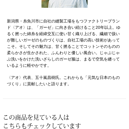
〈セイコー〉マウリッツハイス美術館公認フェ
その他
ルメールオマージュウオッチ
新潟県・糸魚川市に自社の縫製工場をもつファクトリーブラン
ド〈アオ〉は、「ガーゼ」に向き合い続けること20年以上。ゆ
ブランド
るく撚った綿糸を経緯交互に使い甘く織り上げる、繊細で扱い
和装
が難しいガーゼのものづくりは、自社工場の高い技術があって
特集
こそ。そしてその魅力は、甘く撚ることでコットンそのものの
和装小物
柔らかさが生かされた、ふんわりと優しい風合い。じゃぶじゃ
ぶ洗いをかけた洗いざらしのガーゼ服は、まるで空気を纏って
いるように軽やかです。
その他
ティ
すべて見る
〈アオ〉代表、五十嵐昌樹氏。これからも「元気な日本のもの
づくり」に貢献したいと語ります。
ケア
その他
ア
おすすめブラ
この商品を見ている人は
こちらもチェックしています