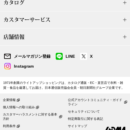
カタログ
【特集】HELL
カスタマーサービス
おすすめカタ
店舗情報
Salon de GRANDGRIS
BOGARD August
メールマガジン登録
LINE
X
ブランド
BOGARD July 2
Instagram
特集
RUGLOG 2026 
1971年創業のライトアップショッピングは、カタログ通販・EC・直営店で衣料・雑
貨・食品を厳選してお届け。日本通信販売協会会員・朝日新聞社グループ企業です。
すべて見る
アウター
企業情報
公式アカウントコミュニティ・ガイド
ライン
個人情報への取り組み
セキュリティについて
ジャケット
カスタマーハラスメントに対する基本
方針
特定商取引に関する表記
利用条件
サイトマップ
ビール／酒
コート