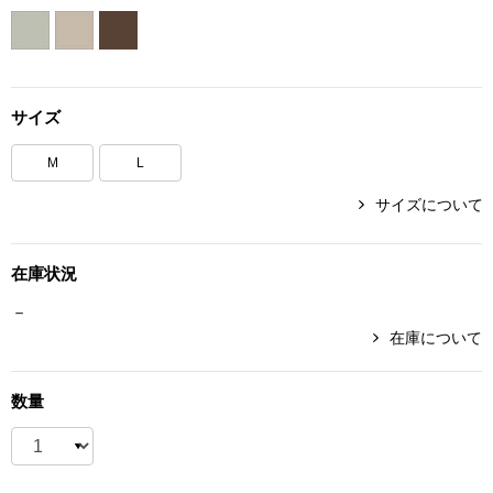
ボトムス
パンツ／スラッ
サイズ
ショート･クロ
M
L
デニム
サイズについて
その他
在庫状況
－
在庫について
ルーム･アン
数量
ルームウェア／
BOGARD 最新号はこちら
アンダーウェア