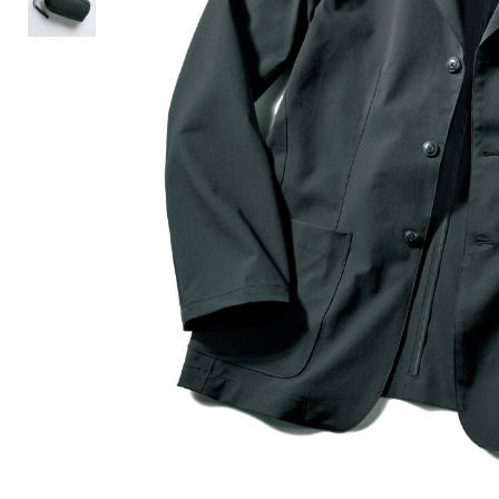
ルーム･アンダーウ
Tシャツ／カットソー
Tシャツ／カットソー
ブランケット／ソファカバー
ハンドバッグ
生活家電
ポロシャツ
ポロシャツ
カーペット／ラグ／マット
ショルダーバッグ
キッチン家電
シャツ
シャツ／ブラウス
寝具
ブリーフケース
ルームウェア／パジャマ
AV機器
トレーナー／パーカ
タンクトップ／キャミソール
カーテン／のれん／簾
クラッチバッグ
アンダーウェア
その他
セーター／カーディガン
トレーナー／パーカ
その他
ボディバッグ
その他
ベスト
セーター
リュック･バックパック
ホビー･キッズ
その他
カーディガン／アンサンブル
ボストンバッグ
生活雑貨
バッグ
ベスト
スーツケース／キャリー
ホビー／玩具
スーツ
その他
ボトムス
インテリアアート･ルームアクセ
トートバッグ
人形／ぬいぐるみ
その他
サリー
ハンドバッグ
光学機器
クロック／気象計
シューズ
パンツ／スラックス
ショルダーバッグ
ステーショナリー
バス･トイレタリー
ワンピース／チュニック
ショート･クロップドパンツ
クラッチバッグ
AVソフト／書籍／図録
ランドリー
デニム
スリップオン
ボディバッグ
アウトドア･スポーツ用品
掃除用品
その他
ワンピース
レースアップ
リュック･バックパック
その他
スリッパ／ルームシューズ
シャツワンピース
スニーカー
ボストンバッグ
防災･防犯用品
チュニック
ブーツ
スーツケース／キャリー
ガーデニング
サンダル
その他
和のインテリア小物
その他
仏具／香