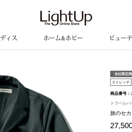
ディス
ホーム&ホビー
ビュー
ェア
ウェア
財布／小物
シューズ
美術･工芸品
定期便
和装
ファッシ
当社限定商
ストレッチ
財布／コインケース
スリップオン
和装小物
帽子
商品番号：
革小物
レースアップ
その他
マフラー／ス
ポーチ
パンプス
スカーフ／ス
トラベルパートナ
その他
スニーカー
手袋
その他
旅のセカ
ツ
ブーツ
ベルト
サンダル
靴下
27,50
ウオッチ／アクセサリー
その他
サングラス／