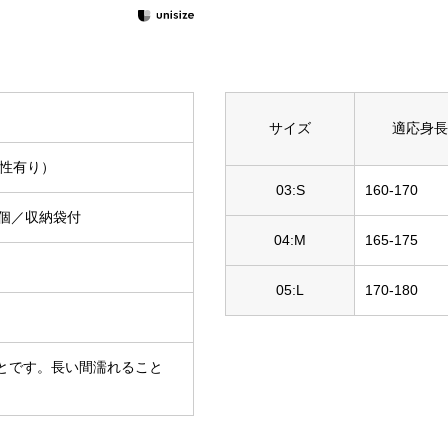
サイズ
適応身長
水性有り）
03:S
160-170
個／収納袋付
04:M
165-175
05:L
170-180
とです。長い間濡れること
。