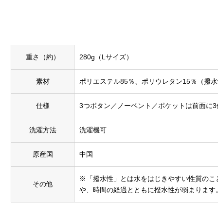
重さ（約）
280g（Lサイズ）
素材
ポリエステル85％、ポリウレタン15％（撥
仕様
3つボタン／ノーベント／ポケットは前面に3
洗濯方法
洗濯機可
原産国
中国
※「撥水性」とは水をはじきやすい性質のこ
その他
や、時間の経過とともに撥水性が弱まります