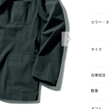
傘／日傘
ェア
ウオッチ
その他
財布／小物
ネックレス
ブレスレット
和装
その他
財布／コインケース
カラー・
革小物
ポーチ
着物／浴衣
ファッション雑貨
その他
和装小物
バッグ
その他
帽子
サイズ
ウオッチ／アクセサリー
ネクタイ
その他
マフラー／スヌード
スカーフ／ストール
ウオッチ
手袋
ネックレス
ベルト
ブレスレット
在庫状況
靴下
リング
サングラス／メガネ
イヤリング／ピアス
数量
バッグ
傘／日傘
ブローチ
その他
その他
ギフト