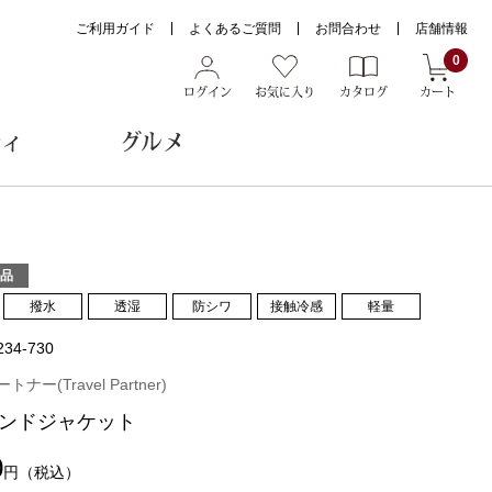
ご利用ガイド
よくあるご質問
お問合わせ
店舗情報
0
ログイン
お気に入り
カタログ
カート
ティ
グルメ
ョン雑貨
品
撥水
透湿
防シワ
接触冷感
軽量
234-730
ヌード
トール
ー(Travel Partner)
ンドジャケット
0
円
（税込）
メガネ