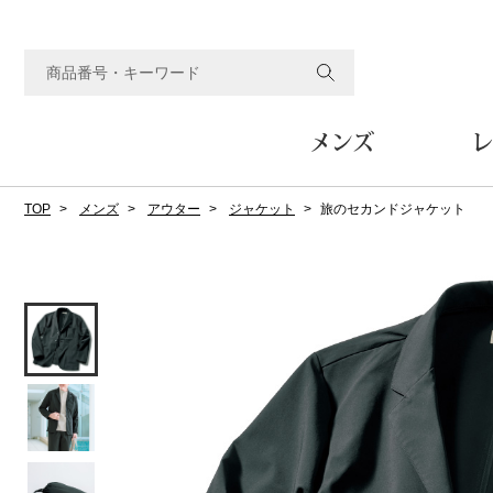
メンズ
レ
TOP
メンズ
アウター
ジャケット
旅のセカンドジャケット
すべてのメンズアイテム
すべてのレディスアイテム
すべてのホーム&ホビーアイテム
すべてのビューティアイテム
すべてのグルメアイテム
アウター
アウター
家具
フェイスケア
食品
ルーム･アンダーウ
ボトムス
キッチン･テーブル
メイクアップ
頒布会
ジャケット
ジャケット
テーブル／椅子･座椅子
ルームウェア／パジャマ
スカート
テーブルウェア
コート
コート
収納家具
アンダーウェア
パンツ／スラックス
調理器具
ボディケア
ワイン／ビール／酒
フレグランス
ブルゾン
ブルゾン
その他
その他
ワイド･ガウチョパンツ
キッチン雑貨
その他
その他
レギンス／スパッツ
その他
ショート･クロップドパン
ファブリック
バッグ
ヘアケア
その他
その他
その他
トップス
トップス
家電
クッション／座布団
トートバッグ