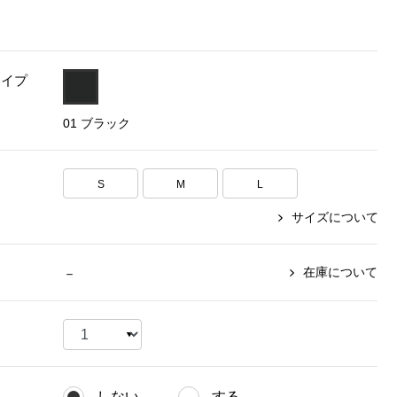
【特集】〈セイコー〉マウリッ
Miss Kyouko／ミスキョウコ
Salon de GRANDGRIS
【特集】食彩倶楽部
ツハイス美術館公認フェルメー
おすすめブランド
おすすめブランド
おすすめブランド
ルオマージュウオッチ
タイプ
BOGARD 最新号はこちら
リネアフレスコ
ベキュア グラン／プレミアム
食彩倶楽部
おすすめブランド
01 ブラック
ヤッコマリカルド
メイクプロポーション
おすすめブランド
セイコー
銀座花菱
ネイチャーマジック
おすすめ特集
S
M
ソニー
L
ミスキョウコ
かづきれいこ
ザ･ノース･フェイス
コラントッテ
ベアー
レフィーネ
【特集】〈銀座 梅林〉国産ヒレ肉
サイズについて
ヘリーハンセン
の特製カツ丼の具
Fabric by ベストオブモリス
カンタベリー
フェイラー
【特集】ご飯のお供
金谷製靴
在庫について
－
おすすめ特集
おすすめ特集
【特集】おうちご飯、おうち飲み
ヘンリーコットンズ
【特集】ゆったりサイズ for Ladies
【特集】当社限定ビューティーアイ
おすすめ特集
テム
【特集】ベーシックアイテム for
おすすめ特集
Ladies
【特集】VECUA GRAND PREMIUM
【特集】William Morris／ウィリア
ム･モリス
【特集】〈ロングウォーク〉カラフ
【特集】五島の椿
しない
する