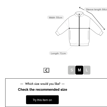
Sleeve length
84c
Width
55cm
Length
71cm
S
M
L
Check the recommended size
Try this item on