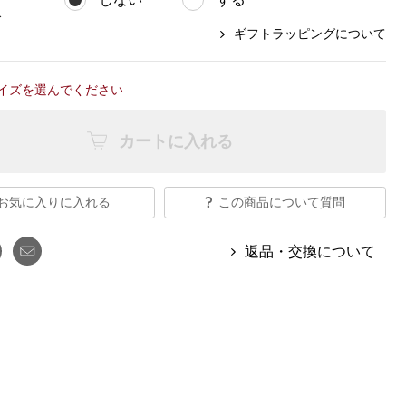
【特集】Travel Partner／トラベル
ルボタンのアルパカ混ニット
【特集】使いやすさを追求した 防
パートナー
グ
災用品
ギフトラッピングについて
【特集】canterbury／カンタベリー
【特集】ギフトセレクション
【特集】HELLY HANSEN／ヘリー
イズを選んでください
ハンセン
カートに入れる
おすすめカタログ
お気に入りに入れる
この商品について質問
BOGARD August 2026 vol.181
BOGARD July 2026 vol.180
返品・交換について
RUGLOG 2026 Summer Vol.30