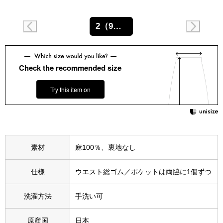
スニーカー
2（9～11号相当）
ブーツ
サンダル
Check the recommended size
その他
Try this item on
財布／小物
素材
麻100％、裏地なし
財布／コインケ
仕様
ウエスト総ゴム／ポケットは両脇に1個ずつ
革小物
Miss Kyouko／ミスキョウコ
洗濯方法
手洗い可
ポーチ
原産国
日本
ブランド