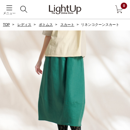
0
メニュー
TOP
レディス
ボトムス
スカート
リネンコクーンスカート
戻る
アウター
すべて見る
ジャケット
コート
ブルゾン
アンダーウェア
その他