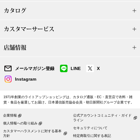
ザ･ノース･フ
ップ
カタログ
ヘリーハンセン
ンス
カスタマーサービス
カンタベリー
店舗情報
金谷製靴
ヘンリーコット
メールマガジン登録
LINE
X
Instagram
おすすめ特集
1971年創業のライトアップショッピングは、カタログ通販・EC・直営店で衣料・雑
貨・食品を厳選してお届け。日本通信販売協会会員・朝日新聞社グループ企業です。
【特集】Trave
企業情報
公式アカウントコミュニティ・ガイド
ライン
個人情報への取り組み
【特集】cante
セキュリティについて
カスタマーハラスメントに対する基本
方針
特定商取引に関する表記