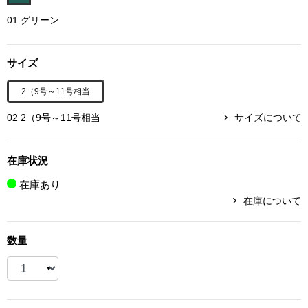
ボトムス
01 グリーン
パンツ／スラッ
サイズ
ショート･クロ
2（9号～11号相当
02 2（9号～11号相当
サイズについて
デニム
在庫状況
その他
在庫あり
在庫について
ルーム･アン
数量
ルームウェア／
BOGARD 最新号はこちら
アンダーウェア