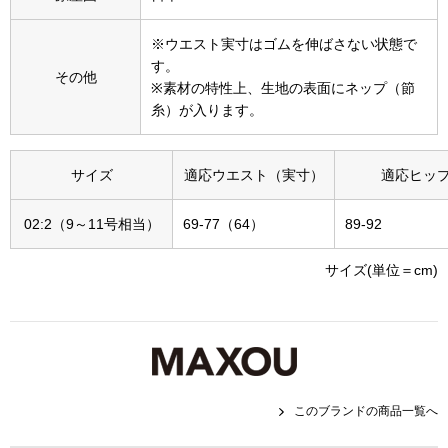
その他
※ウエスト実寸はゴムを伸ばさない状態で
特集
す。
その他
※素材の特性上、生地の表面にネップ（節
ウオッチ／ア
糸）が入ります。
ホビー
すべて見る
ウオッチ
サイズ
適応ウエスト（実寸）
適応ヒッ
ネックレス
02:2（9～11号相当）
69-77（64）
89-92
ック
ブレスレット
サイズ(単位＝cm)
その他
･テーブルウェア
ファッション
このブランドの商品一覧へ