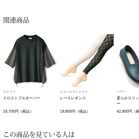
帽子
キッズ
ネクタイ
芸品
関連商品
マフラー／スヌ
スカーフ／スト
手袋
ベルト
マクゾゥ
ピエールマントゥー
ベアー
ドロストプルオーバー
レースレギンス
柔らかスリッ
靴下
ー
18,700円（税込）
19,800円（税込）
42,900円（
サングラス／メ
この商品を見ている人は
傘／日傘