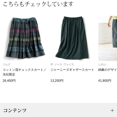
こちらもチェックしています
〈セイコー〉マウリッツハイス美術館公認フェ
その他
ルメールオマージュウオッチ
ブランド
和装
特集
和装小物
その他
ティ
すべて見る
ツムグ
ザ･ノース･フェイス
しのぶ
コットン混チェックスカート／
ジャーニーズギャザースカート
綿麻のデザイ
当社限定
ケア
26,400円
13,200円
41,800円
その他
ア
おすすめブラ
コンテンツ