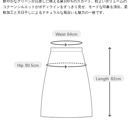
鮮やかなグリーンが日差しに映える麻100％のスカート。程よいボリュームの
コクーンシルエットがボディラインをすっきり見せ、モードな印象を演出。柔
軟加工と天日干しによるナチュラルな風合いも魅力の一枚です。
アンダーウェア
リュック･バッ
ボストンバッグ
Waist
64cm
スーツケース／
物
その他
Hip
90.5cm
／アクセサリー
Length
82cm
シューズ
ョン雑貨
スリップオン
レースアップ