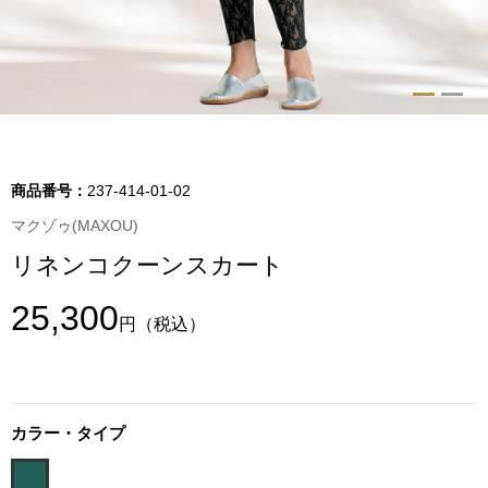
トップス
Tシャツ／カッ
物
ポロシャツ
／アクセサリー
シャツ
商品番号：
237-414-01-02
ョン雑貨
マクゾゥ(MAXOU)
トレーナー／パ
リネンコクーンスカート
セーター／カー
25,300
円
（税込）
ベスト
その他
カラー・タイプ