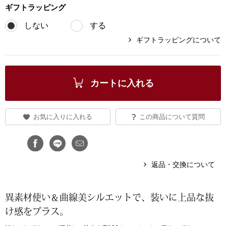
ギフト
ラッピング
ブランド
その他
しない
する
ギフトラッピングについて
特集
バッグ
カタログ
カートに入れる
トートバッグ
ス
すべて見る
ハンドバッグ
お気に入りに入れる
この商品について質問
ショルダーバッ
返品・交換について
ブリーフケース
ス／チュニック
クラッチバッグ
異素材使い＆曲線美シルエットで、装いに上品な抜
け感をプラス。
ボディバッグ