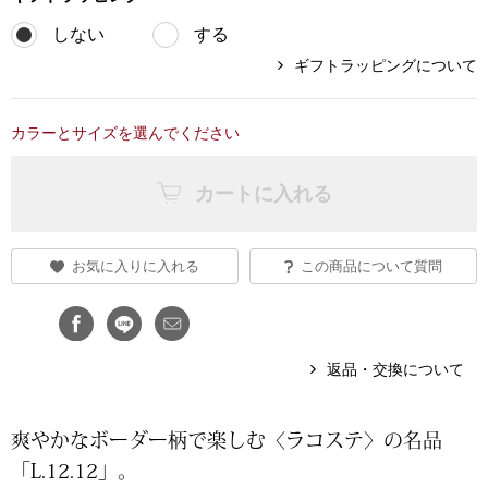
しない
する
ブランド
その他
ギフトラッピングについて
特集
バッグ
カラーとサイズを選んでください
カタログ
トートバッグ
カートに入れる
ス
すべて見る
ハンドバッグ
お気に入りに入れる
この商品について質問
ショルダーバッ
ブリーフケース
返品・交換について
ス／チュニック
クラッチバッグ
爽やかなボーダー柄で楽しむ〈ラコステ〉の名品
「L.12.12」。
ボディバッグ