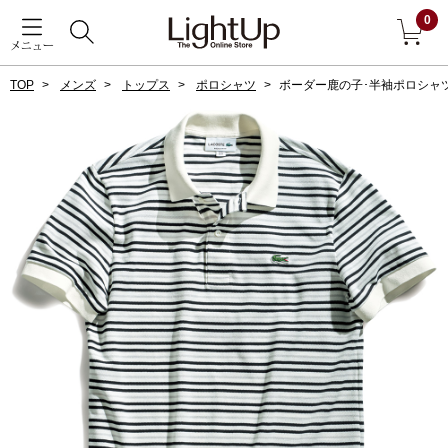
0
メニュー
TOP
メンズ
トップス
ポロシャツ
ボーダー鹿の子･半袖ポロシャ
戻る
アウター
すべて見る
ジャケット
コート
ブルゾン
アンダーウェア
その他