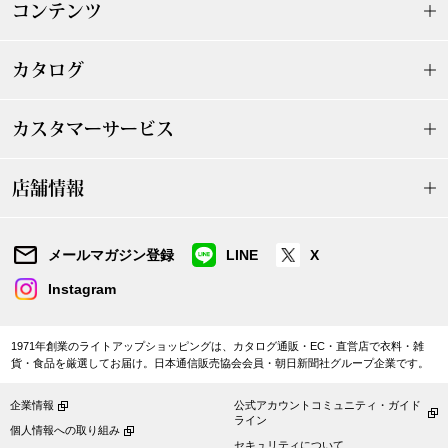
ザ･ノース･フ
ップ
コンテンツ
ヘリーハンセン
ンス
カタログ
カンタベリー
カスタマーサービス
金谷製靴
店舗情報
ヘンリーコット
メールマガジン登録
LINE
X
Instagram
おすすめ特集
1971年創業のライトアップショッピングは、カタログ通販・EC・直営店で衣料・雑
【特集】Trave
貨・食品を厳選してお届け。日本通信販売協会会員・朝日新聞社グループ企業です。
【特集】cante
企業情報
公式アカウントコミュニティ・ガイド
ライン
個人情報への取り組み
セキュリティについて