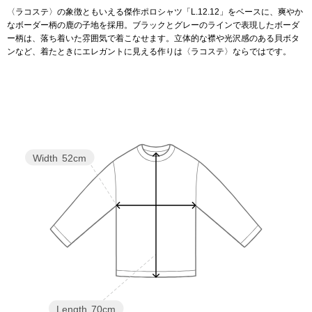
〈ラコステ〉の象徴ともいえる傑作ポロシャツ「L.12.12」をベースに、爽やか
なボーダー柄の鹿の子地を採用。ブラックとグレーのラインで表現したボーダ
アンダーウェア
リュック･バッ
ー柄は、落ち着いた雰囲気で着こなせます。立体的な襟や光沢感のある貝ボタ
ンなど、着たときにエレガントに見える作りは〈ラコステ〉ならではです。
ボストンバッグ
スーツケース／
物
その他
Width
52cm
／アクセサリー
シューズ
ョン雑貨
スリップオン
レースアップ
Length
70cm