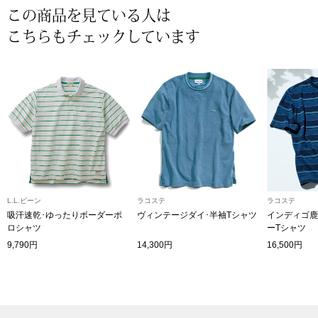
この商品を見ている人は
〈セイコー〉マウリッツハイス美術館公認フェ
その他
こちらもチェックしています
ルメールオマージュウオッチ
ブランド
和装
特集
和装小物
その他
ティ
すべて見る
L.L.ビーン
ラコステ
ラコステ
ケア
吸汗速乾･ゆったりボーダーポ
ヴィンテージダイ･半袖Tシャツ
インディゴ鹿
その他
ロシャツ
ーTシャツ
9,790円
14,300円
16,500円
ア
おすすめブラ