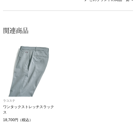
帽子
キッズ
ネクタイ
芸品
関連商品
マフラー／スヌ
スカーフ／スト
手袋
ベルト
靴下
ラコステ
ワンタックストレッチスラック
ス
サングラス／メ
18,700円（税込）
傘／日傘