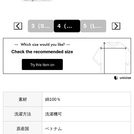
スニーカー
ブーツ
3（S相当）
4（M相当）
5（L相当）
サンダル
その他
Check the recommended size
Try this item on
財布／小物
財布／コインケ
素材
綿100％
革小物
洗濯方法
洗濯機可
Miss Kyouko／ミスキョウコ
ポーチ
原産国
ベトナム
ブランド