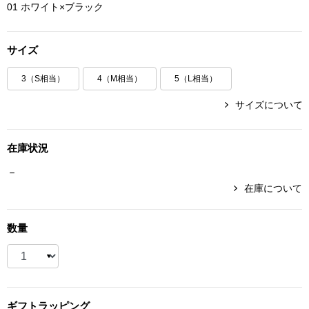
01 ホワイト×ブラック
ボトムス
サイズ
パンツ／スラッ
3（S相当）
4（M相当）
5（L相当）
ショート･クロ
サイズについて
デニム
在庫状況
その他
－
在庫について
ルーム･アン
数量
ルームウェア／
BOGARD 最新号はこちら
アンダーウェア
ギフト
ラッピング