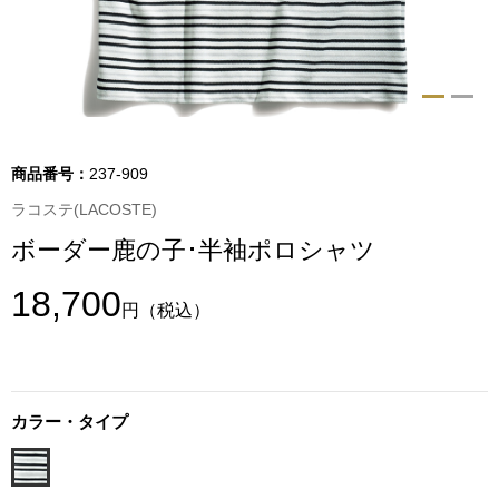
トップス
Tシャツ／カッ
物
ポロシャツ
／アクセサリー
商品番号：
237-909
シャツ
ラコステ(LACOSTE)
ョン雑貨
ボーダー鹿の子･半袖ポロシャツ
トレーナー／パ
18,700
円
（税込）
セーター／カー
ベスト
カラー・タイプ
その他