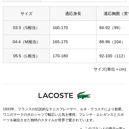
その他
サイズ
適応身長
適応胸囲（実
特集
03:3（S相当）
160-170
84-92（99）
ウオッチ／ア
ホビー
すべて見る
04:4（M相当）
165-175
88-96（104）
ウオッチ
05:5（L相当）
170-180
92-100（112）
ネックレス
ック
サイズ(単位＝cm)
ブレスレット
その他
･テーブルウェア
1933年、フランスの伝説的なテニスプレーヤー、ルネ・ラコステにより創業。
ファッション
ワニのマークのポロシャツで幅広い人気を獲得。フレンチ・エレガンスとスポ
ーツを融合させた独特のスタイルが世界で愛されています。
このブランドの商品一覧へ