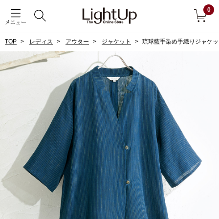
0
メニュー
TOP
レディス
アウター
ジャケット
琉球藍手染め手織りジャケッ
戻る
アウター
すべて見る
ジャケット
コート
ブルゾン
アンダーウェア
その他