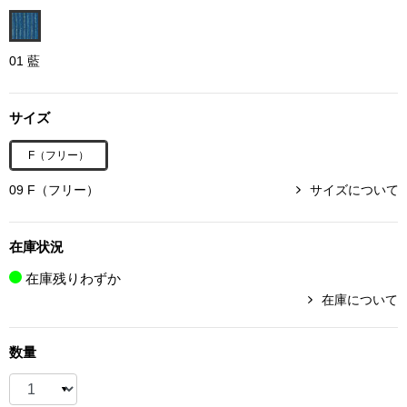
ボトムス
01 藍
パンツ／スラッ
サイズ
ショート･クロ
F（フリー）
デニム
09 F（フリー）
サイズについて
その他
在庫状況
在庫残りわずか
ルーム･アン
在庫について
ルームウェア／
数量
BOGARD 最新号はこちら
アンダーウェア