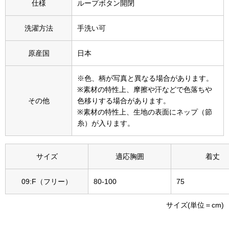
仕様
ループボタン開閉
その他
特集
洗濯方法
手洗い可
ウオッチ／ア
原産国
日本
ホビー
すべて見る
※色、柄が写真と異なる場合があります。
ウオッチ
※素材の特性上、摩擦や汗などで色落ちや
その他
色移りする場合があります。
ネックレス
※素材の特性上、生地の表面にネップ（節
ック
糸）が入ります。
ブレスレット
サイズ
適応胸囲
着丈
その他
･テーブルウェア
09:F（フリー）
80-100
75
ファッション
サイズ(単位＝cm)