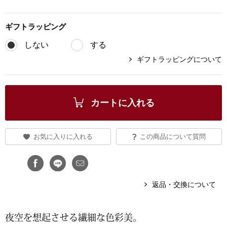
ブランド
その他
ギフト
ラッピング
特集
しない
する
バッグ
ギフトラッピングについて
カタログ
トートバッグ
カートに入れる
ス
すべて見る
ハンドバッグ
お気に入りに入れる
この商品について質問
ショルダーバッ
ブリーフケース
返品・交換について
ス／チュニック
クラッチバッグ
夜空を想起させる繊細な色彩美。
ボディバッグ