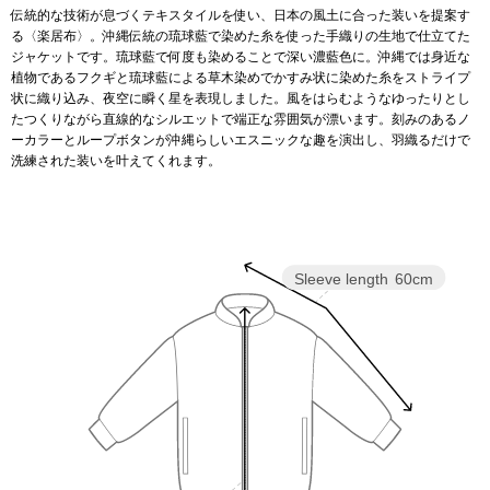
伝統的な技術が息づくテキスタイルを使い、日本の風土に合った装いを提案す
る〈楽居布〉。沖縄伝統の琉球藍で染めた糸を使った手織りの生地で仕立てた
アンダーウェア
リュック･バッ
ジャケットです。琉球藍で何度も染めることで深い濃藍色に。沖縄では身近な
植物であるフクギと琉球藍による草木染めでかすみ状に染めた糸をストライプ
状に織り込み、夜空に瞬く星を表現しました。風をはらむようなゆったりとし
ボストンバッグ
たつくりながら直線的なシルエットで端正な雰囲気が漂います。刻みのあるノ
ーカラーとループボタンが沖縄らしいエスニックな趣を演出し、羽織るだけで
洗練された装いを叶えてくれます。
スーツケース／
物
その他
Sleeve length
60cm
／アクセサリー
シューズ
ョン雑貨
スリップオン
レースアップ