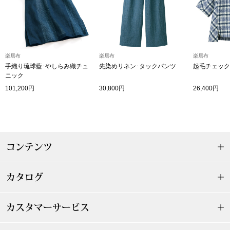
〈セイコー〉マウリッツハイス美術館公認フェ
その他
ルメールオマージュウオッチ
ブランド
楽居布
楽居布
楽居布
和装
手織り琉球藍･やしらみ織チュ
先染めリネン･タックパンツ
起毛チェック
ニック
特集
101,200円
30,800円
26,400円
和装小物
その他
ティ
すべて見る
コンテンツ
ケア
その他
カタログ
ア
おすすめブラ
カスタマーサービス