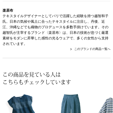
帽子
キッズ
楽居布
ネクタイ
芸品
テキスタイルデザイナーとしてパリで活躍した経験を持つ越智和子
氏。日本の気候や風土に合ったテキスタイルに注目し、丹後、近
江、沖縄などでも織物のプロデュースを多数手掛けています。その
マフラー／スヌ
越智氏が主宰するブランド〈楽居布〉は、日本の技術が息づく厳選
素材をモダンに昇華した感性の光るウェアで、多くの女性から支持
スカーフ／スト
されています。
このブランドの商品一覧へ
手袋
ベルト
この商品を見ている人は
こちらもチェックしています
靴下
サングラス／メ
傘／日傘