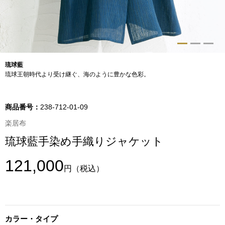
トップス
Tシャツ／カッ
物
ポロシャツ
琉球藍
／アクセサリー
琉球王朝時代より受け継ぐ、海のように豊かな色彩。
シャツ
ョン雑貨
商品番号：
238-712-01-09
トレーナー／パ
楽居布
琉球藍手染め手織りジャケット
セーター／カー
121,000
円
（税込）
ベスト
その他
カラー・タイプ