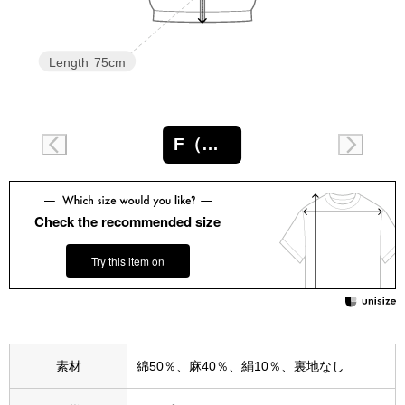
スニーカー
ブーツ
Length
75cm
サンダル
F（フリー）
その他
Check the recommended size
財布／小物
Try this item on
財布／コインケ
革小物
Miss Kyouko／ミスキョウコ
素材
綿50％、麻40％、絹10％、裏地なし
ポーチ
ブランド