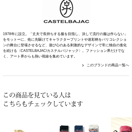
スニーカー
ブーツ
サンダル
1978年に設立。「丈夫で長持ちする服を目指し、決して流行の服は作らない」
をモットーに、他に先駆けてキャラクタープリントや迷彩柄をパリコレクショ
ンの舞台に登場させるなど、遊び心のある刺激的なデザインで常に独自の進化
その他
を続ける〈CASTELBAJAC/カステルバジャック〉。ファッション界だけでな
く、アート界からも熱い視線を集めています。
このブランドの商品一覧へ
財布／小物
財布／コインケ
この商品を見ている人は
こちらもチェックしています
革小物
Miss Kyouko／ミスキョウコ
ポーチ
ブランド