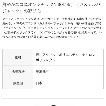
鮮やかなユニオンジャックで魅せる、〈カステルバ
アンダーウェア
ジャック〉の遊び心。
リュック･バッ
アートとファッションを融合したデザインや、意外性のある素材使いで注目を
集める、パリ発のブランド〈カステルバジャック〉から、装いを個性的に彩る
ボストンバッグ
ソックスをご紹介。ユニオンジャックをモチーフにしたアートのようなデザイ
ンが目を惹くソックスです。シンプルになりがちな夏の装いに取り入れて、い
スーツケース／
つもとはひと味違うお洒落を楽しんでみてはいかがでしょう。
物
その他
綿、アクリル、ポリエステル、ナイロン、
素材
ポリウレタン
／アクセサリー
シューズ
洗濯方法
洗濯機可
ョン雑貨
スリップオン
原産国
日本
レースアップ