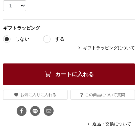
ブランド
その他
特集
ギフト
ラッピング
バッグ
しない
する
カタログ
ギフトラッピングについて
トートバッグ
ス
すべて見る
ハンドバッグ
カートに入れる
ショルダーバッ
お気に入りに入れる
この商品について質問
ブリーフケース
ス／チュニック
クラッチバッグ
返品・交換について
ボディバッグ