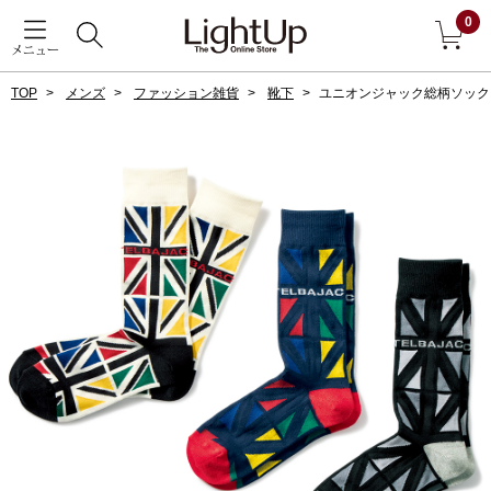
0
メニュー
TOP
メンズ
ファッション雑貨
靴下
ユニオンジャック総柄ソック
戻る
アウター
すべて見る
ジャケット
コート
ブルゾン
アンダーウェア
その他