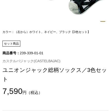
トップス
Tシャツ／カッ
物
ポロシャツ
カラー：（左から）ホワイト、ネイビー、ブラック【3色セット】
／アクセサリー
シャツ
セット商品
ョン雑貨
商品番号：
239-339-01-01
トレーナー／パ
カステルバジャック(CASTELBAJAC)
ユニオンジャック総柄ソックス／3色セッ
セーター／カー
ト
ベスト
7,590
円
（税込）
その他