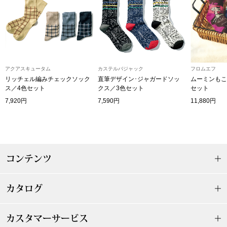
その他
特集
ウオッチ／ア
ホビー
すべて見る
アクアスキュータム
カステルバジャック
フロムエフ
ウオッチ
リッチェル編みチェックソック
直筆デザイン･ジャガードソッ
ムーミンもこ
ス／4色セット
クス／3色セット
セット
7,920円
7,590円
11,880円
ネックレス
ック
ブレスレット
コンテンツ
その他
･テーブルウェア
カタログ
ファッション
カスタマーサービス