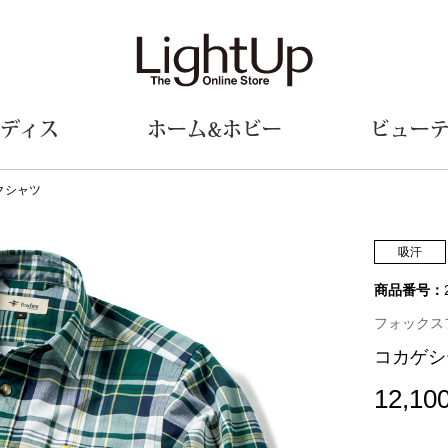
ディス
ホーム&ホビー
ビュー
クシャツ
ェア
ウェア
財布／小物
シューズ
美術･工芸品
定期便
和装
ファッシ
吸汗
商品番号：
財布／コインケース
スリップオン
和装小物
帽子
革小物
レースアップ
その他
マフラー／ス
フォックスファ
ポーチ
パンプス
スカーフ／ス
コカゲシ
その他
スニーカー
手袋
その他
ツ
ブーツ
ベルト
12,10
サンダル
靴下
ウオッチ／アクセサリー
その他
サングラス／