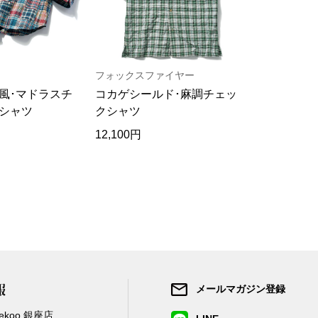
フォックスファイヤー
ラグログ
風･マドラスチ
コカゲシールド･麻調チェッ
綿麻チェッ
シャツ
クシャツ
12,100円
12,100円
報
メールマガジン登録
/Zekoo 銀座店