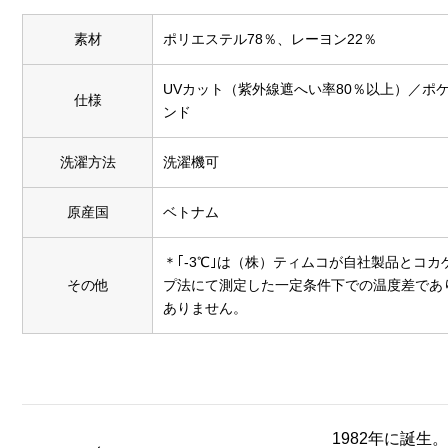
素材
ポリエステル78％、レーヨン22％
UVカット（紫外線遮へい率80％以上）／ポ
仕様
ンド
洗濯方法
洗濯機可
原産国
ベトナム
＊｢-3℃｣は（株）ティムコが自社製品とコ
その他
プ法にて測定した一定条件下での温度差であ
ありません。
1982年に誕生