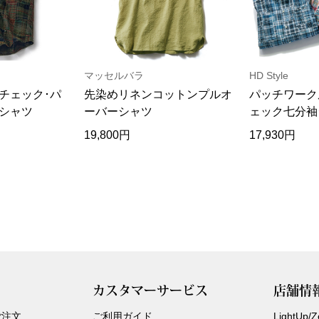
マッセルバラ
HD Style
チェック･パ
先染めリネンコットンプルオ
パッチワーク
シャツ
ーバーシャツ
ェック七分袖
19,800円
17,930円
カスタマーサービス
店舗情
ご注文
ご利用ガイド
LightUp