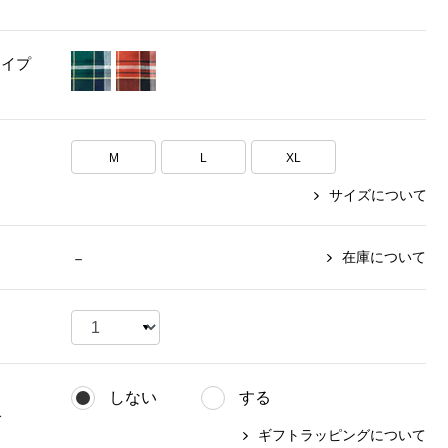
【特集】〈セイコー〉マウリッ
Miss Kyouko／ミスキョウコ
Salon de GRANDGRIS
【特集】食彩倶楽部
ツハイス美術館公認フェルメー
タイプ
おすすめブランド
おすすめブランド
おすすめブランド
ルオマージュウオッチ
BOGARD 最新号はこちら
リネアフレスコ
ベキュア グラン／プレミアム
食彩倶楽部
おすすめブランド
ヤッコマリカルド
メイクプロポーション
M
L
XL
おすすめブランド
セイコー
銀座花菱
ネイチャーマジック
サイズについて
おすすめ特集
ソニー
ミスキョウコ
かづきれいこ
ザ･ノース･フェイス
コラントッテ
ベアー
レフィーネ
【特集】〈銀座 梅林〉国産ヒレ肉
ヘリーハンセン
在庫について
－
の特製カツ丼の具
Fabric by ベストオブモリス
カンタベリー
フェイラー
【特集】ご飯のお供
金谷製靴
おすすめ特集
おすすめ特集
【特集】おうちご飯、おうち飲み
ヘンリーコットンズ
【特集】ゆったりサイズ for Ladies
【特集】当社限定ビューティーアイ
おすすめ特集
テム
【特集】ベーシックアイテム for
しない
する
おすすめ特集
Ladies
【特集】VECUA GRAND PREMIUM
【特集】William Morris／ウィリア
グ
ム･モリス
ギフトラッピングについて
【特集】〈ロングウォーク〉カラフ
【特集】五島の椿