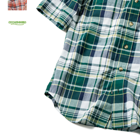
ルーム･アンダーウ
Tシャツ／カットソー
Tシャツ／カットソー
ブランケット／ソファカバー
ハンドバッグ
生活家電
ポロシャツ
ポロシャツ
カーペット／ラグ／マット
ショルダーバッグ
キッチン家電
シャツ
シャツ／ブラウス
寝具
ブリーフケース
ルームウェア／パジャマ
AV機器
トレーナー／パーカ
タンクトップ／キャミソール
カーテン／のれん／簾
クラッチバッグ
アンダーウェア
その他
セーター／カーディガン
トレーナー／パーカ
その他
ボディバッグ
その他
ベスト
セーター
リュック･バックパック
ホビー･キッズ
その他
カーディガン／アンサンブル
ボストンバッグ
生活雑貨
バッグ
ベスト
スーツケース／キャリー
ホビー／玩具
スーツ
その他
ボトムス
インテリアアート･ルームアクセ
トートバッグ
人形／ぬいぐるみ
その他
サリー
ハンドバッグ
光学機器
クロック／気象計
シューズ
パンツ／スラックス
ショルダーバッグ
ステーショナリー
バス･トイレタリー
ワンピース／チュニック
ショート･クロップドパンツ
クラッチバッグ
AVソフト／書籍／図録
ランドリー
デニム
スリップオン
ボディバッグ
アウトドア･スポーツ用品
掃除用品
その他
ワンピース
レースアップ
リュック･バックパック
その他
スリッパ／ルームシューズ
シャツワンピース
スニーカー
ボストンバッグ
防災･防犯用品
チュニック
ブーツ
スーツケース／キャリー
ガーデニング
サンダル
その他
和のインテリア小物
その他
仏具／香