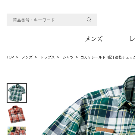
メンズ
レ
TOP
メンズ
トップス
シャツ
コカゲシールド･吸汗速乾チェッ
すべてのメンズアイテム
すべてのレディスアイテム
すべてのホーム&ホビーアイテム
すべてのビューティアイテム
すべてのグルメアイテム
アウター
アウター
家具
フェイスケア
食品
ルーム･アンダーウ
ボトムス
キッチン･テーブル
メイクアップ
頒布会
ジャケット
ジャケット
テーブル／椅子･座椅子
ルームウェア／パジャマ
スカート
テーブルウェア
コート
コート
収納家具
アンダーウェア
パンツ／スラックス
調理器具
ボディケア
ワイン／ビール／酒
フレグランス
ブルゾン
ブルゾン
その他
その他
ワイド･ガウチョパンツ
キッチン雑貨
その他
その他
レギンス／スパッツ
その他
ショート･クロップドパン
ファブリック
バッグ
ヘアケア
その他
その他
その他
トップス
トップス
家電
クッション／座布団
トートバッグ