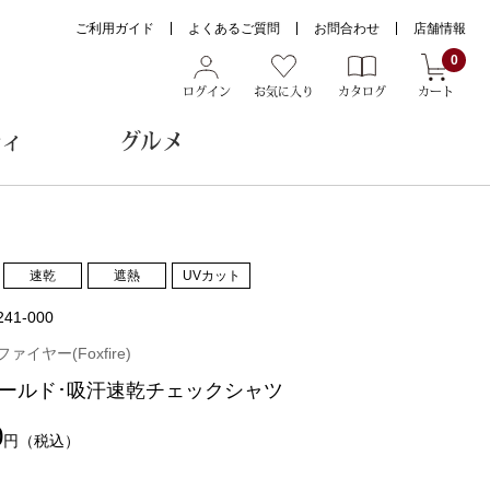
ご利用ガイド
よくあるご質問
お問合わせ
店舗情報
0
ログイン
お気に入り
カタログ
カート
ティ
グルメ
ョン雑貨
速乾
遮熱
UVカット
241-000
ヌード
イヤー(Foxfire)
トール
ールド･吸汗速乾チェックシャツ
0
円
（税込）
メガネ