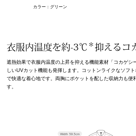
ヘルスケア
カラー：グリーン
その他
＊
衣服内温度を約-3℃
抑えるコ
遮熱効果で衣服内温度の上昇を抑える機能素材「コカゲシ
しいUVカット機能も発揮します。コットンライクなソフ
で快適な着心地です。両胸にポケットを配した収納力も便
す。
Width
59.5cm