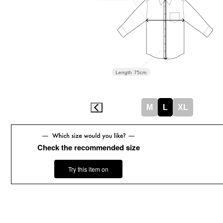
Length
75cm
M
L
XL
Check the recommended size
Try this item on