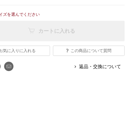
【特集】Travel Partner／トラベル
ルボタンのアルパカ混ニット
【特集】使いやすさを追求した 防
パートナー
災用品
イズを選んでください
【特集】canterbury／カンタベリー
【特集】ギフトセレクション
【特集】HELLY HANSEN／ヘリー
カートに入れる
ハンセン
お気に入りに入れる
この商品について質問
おすすめカタログ
BOGARD August 2026 vol.181
返品・交換について
BOGARD July 2026 vol.180
RUGLOG 2026 Summer Vol.30