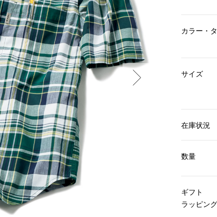
傘／日傘
ェア
ウオッチ
その他
財布／小物
ネックレス
カラー・
ブレスレット
和装
その他
財布／コインケース
革小物
ポーチ
着物／浴衣
ファッション雑貨
サイズ
その他
和装小物
バッグ
その他
帽子
ウオッチ／アクセサリー
ネクタイ
その他
マフラー／スヌード
在庫状況
スカーフ／ストール
ウオッチ
手袋
ネックレス
ベルト
ブレスレット
数量
靴下
リング
サングラス／メガネ
イヤリング／ピアス
バッグ
傘／日傘
ブローチ
ギフト
その他
その他
ラッピン