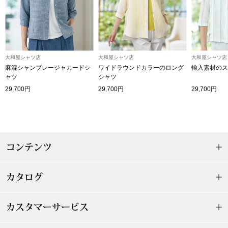
【特集】HELL
おすすめカタ
大和屋シャツ店
大和屋シャツ店
大和屋シャツ店
麻混シャンブレージャカードシ
ワイドラウンドカラーのロング
輸入素材のス
Salon de GRANDGRIS
BOGARD August
ャツ
シャツ
29,700円
29,700円
29,700円
ブランド
BOGARD July 2
特集
RUGLOG 2026 
コンテンツ
すべて見る
アウター
カタログ
ジャケット
カスタマーサービス
ビール／酒
コート