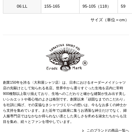
帽子
キッズ
06:LL
155-165
95-105（118）
59
ネクタイ
芸品
サイズ（単位＝cm）
マフラー／スヌ
スカーフ／スト
手袋
ベルト
創業150年を誇る〈大和屋シャツ店〉は、日本におけるオーダーメイドシャツ
店の先駆けとして知られる名店。世界中から選りすぐった生地を店内に常時
900種類以上取り揃えており、生地へのこだわりと確かな縫製が生み出す美し
靴下
いシルエットや着心地のよさは格別です。創業以来「頑固なまでのこだわり」
を社訓に掲げ、その妥協なきシャツづくりへの想いは、今もなお多くの紳士か
ら支持を集めています。また近年では銀座に集うお洒落な紳士だけでなく、婦
サングラス／メ
人服専門店ではなかなか得られない凛とした美しさを求める淑女たちからも注
目を集め、続々とファンを増やしています。
傘／日傘
このブランドの商品一覧へ