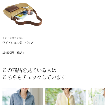
ザ･ノース･フ
ップ
ヘリーハンセン
ンス
カンタベリー
金谷製靴
イントロダクション
ワイドショルダ―バッグ
ヘンリーコット
19,800円（税込）
この商品を見ている人は
おすすめ特集
こちらもチェックしています
【特集】Trave
【特集】cante