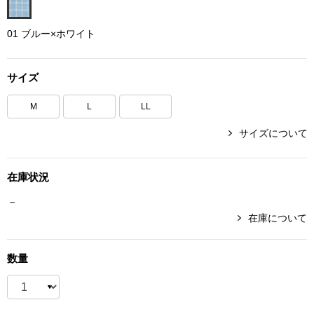
ボトムス
01 ブルー×ホワイト
パンツ／スラッ
サイズ
ショート･クロ
M
L
LL
デニム
サイズについて
その他
在庫状況
－
在庫について
ルーム･アン
数量
ルームウェア／
BOGARD 最新号はこちら
アンダーウェア