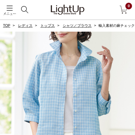
0
メニュー
TOP
レディス
トップス
シャツ／ブラウス
輸入素材の麻チェック
戻る
アウター
すべて見る
ジャケット
コート
ブルゾン
アンダーウェア
その他