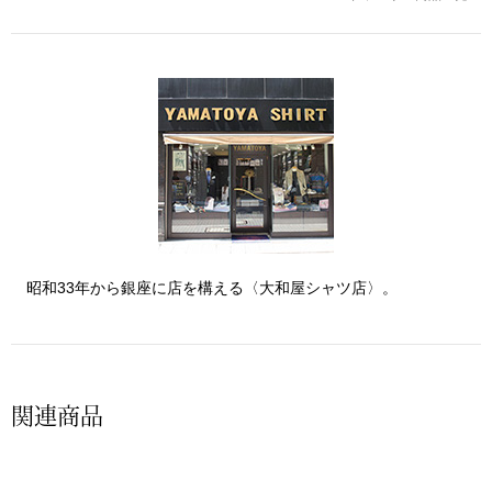
〈セイコー〉マウリッツハイス美術館公認フェ
その他
ルメールオマージュウオッチ
ブランド
和装
特集
和装小物
その他
ティ
すべて見る
昭和33年から銀座に店を構える〈大和屋シャツ店〉。
ケア
その他
ア
関連商品
おすすめブラ