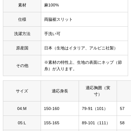
素材
麻100%
その他
特集
仕様
両脇裾スリット
ウオッチ／ア
洗濯方法
手洗い可
ホビー
すべて見る
ウオッチ
原産国
日本（生地はイタリア、アルビニ社製）
ネックレス
※素材の特性上、生地の表面にネップ（節
その他
糸）が入ります。
ック
ブレスレット
適応胸囲（実
サイズ
適応身長
その他
寸）
･テーブルウェア
04:M
150-160
79-91（101）
57
ファッション
05:L
155-165
89-101（111）
58