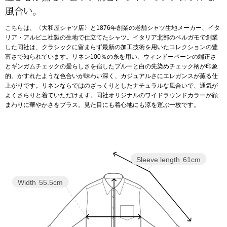
風合い。
アンダーウェア
リュック･バッ
こちらは、〈大和屋シャツ店〉と1876年創業の老舗シャツ生地メーカー、イタ
リア・アルビニ社製の生地で仕立てたシャツ。イタリア北部のベルガモで創業
した同社は、クラシックに留まらず最新の加工技術を用いたコレクションの豊
ボストンバッグ
富さで知られています。リネン100％の糸を用い、ウィンドーペーンの端正さ
とギンガムチェックの愛らしさを宿したブルーと白の先染めチェック柄が印象
的。かすれたような色合いが味わい深く、カジュアルさにエレガンスが薫る仕
スーツケース／
上がりです。リネンならではのざっくりとしたナチュラルな風合いで、通気が
よくさらりと着ていただけます。同社オリジナルのワイドラウンドカラーが顔
物
まわりに華やかさをプラス。見た目にも着心地にも涼を運ぶ一枚です。
その他
／アクセサリー
シューズ
ョン雑貨
Sleeve length
61cm
スリップオン
Width
55.5cm
レースアップ