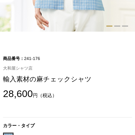
トップス
Tシャツ／カッ
物
ポロシャツ
／アクセサリー
シャツ
商品番号：
241-176
ョン雑貨
大和屋シャツ店
トレーナー／パ
輸入素材の麻チェックシャツ
セーター／カー
28,600
円
（税込）
ベスト
その他
カラー・タイプ