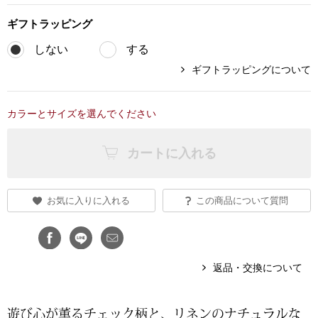
ブランド
ギフト
ラッピング
その他
しない
する
特集
ギフトラッピングについて
バッグ
カタログ
カラーとサイズを選んでください
トートバッグ
カートに入れる
ス
すべて見る
ハンドバッグ
ショルダーバッ
お気に入りに入れる
この商品について質問
ブリーフケース
返品・交換について
ス／チュニック
クラッチバッグ
ボディバッグ
遊び心が薫るチェック柄と、リネンのナチュラルな