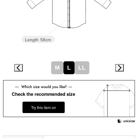
スニーカー
ブーツ
サンダル
Length
58cm
その他
M
L
LL
財布／小物
Check the recommended size
財布／コインケ
Try this item on
革小物
Miss Kyouko／ミスキョウコ
ポーチ
ブランド