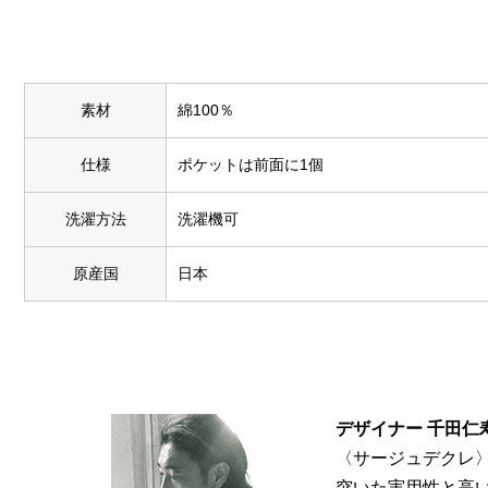
素材
綿100％
仕様
ポケットは前面に1個
洗濯方法
洗濯機可
原産国
日本
デザイナー 千田仁
〈サージュデクレ
突いた実用性と高