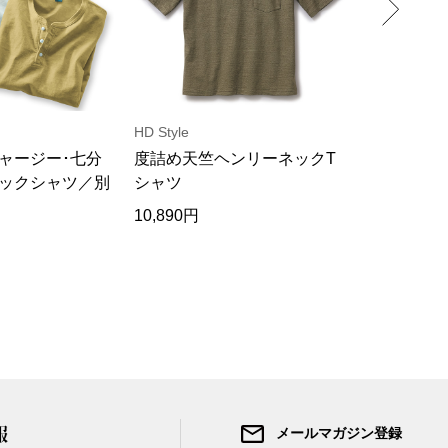
HD Style
スパイラル
ャージー･七分
度詰め天竺ヘンリーネックT
気化冷却･
ックシャツ／別
シャツ
袖Tシャツ
10,890円
18,700円
報
メールマガジン登録