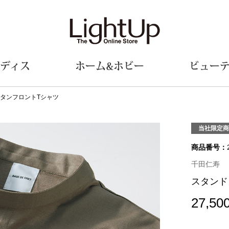
ディス
ホーム&ホビー
ビュー
ボタンフロントTシャツ
ェア
ウェア
財布／小物
シューズ
美術･工芸品
定期便
和装
ファッシ
当社限定商
商品番号：
財布／コインケース
スリップオン
和装小物
帽子
革小物
レースアップ
その他
マフラー／ス
千田仁寿
ポーチ
パンプス
スカーフ／ス
スタンド
その他
スニーカー
手袋
その他
ツ
ブーツ
ベルト
27,50
サンダル
靴下
ウオッチ／アクセサリー
その他
サングラス／