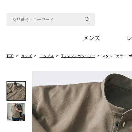
メンズ
レ
TOP
メンズ
トップス
Tシャツ／カットソー
スタンドカラー･
すべてのメンズアイテム
すべてのレディスアイテム
すべてのホーム&ホビーアイテム
すべてのビューティアイテム
すべてのグルメアイテム
アウター
アウター
家具
フェイスケア
食品
ルーム･アンダーウ
ボトムス
キッチン･テーブル
メイクアップ
頒布会
ジャケット
ジャケット
テーブル／椅子･座椅子
ルームウェア／パジャマ
スカート
テーブルウェア
コート
コート
収納家具
アンダーウェア
パンツ／スラックス
調理器具
ボディケア
ワイン／ビール／酒
フレグランス
ブルゾン
ブルゾン
その他
その他
ワイド･ガウチョパンツ
キッチン雑貨
その他
その他
レギンス／スパッツ
その他
ショート･クロップドパン
ファブリック
バッグ
ヘアケア
その他
その他
その他
トップス
トップス
家電
クッション／座布団
トートバッグ