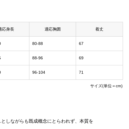
適応身長
適応胸囲
着丈
0
80-88
67
5
88-96
69
0
96-104
71
サイズ(単位＝cm)
スとしながらも既成概念にとらわれず、本質を