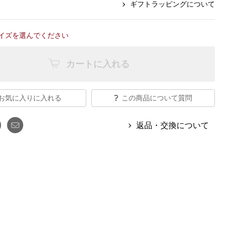
【特集】Travel Partner／トラベル
ギフトラッピングについて
ルボタンのアルパカ混ニット
【特集】使いやすさを追求した 防
パートナー
災用品
【特集】canterbury／カンタベリー
【特集】ギフトセレクション
イズを選んでください
【特集】HELLY HANSEN／ヘリー
ハンセン
カートに入れる
おすすめカタログ
お気に入りに入れる
この商品について質問
BOGARD August 2026 vol.181
返品・交換について
BOGARD July 2026 vol.180
RUGLOG 2026 Summer Vol.30