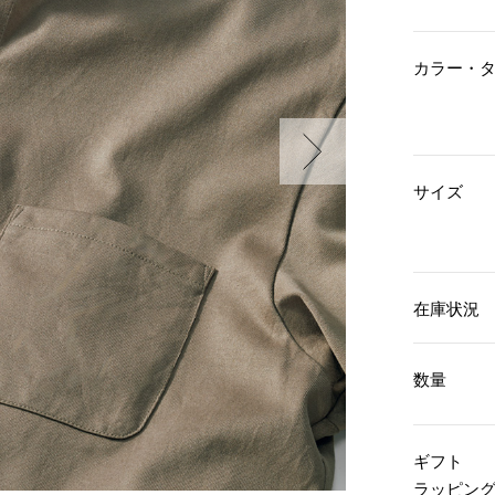
傘／日傘
ェア
ウオッチ
その他
財布／小物
ネックレス
カラー・
ブレスレット
和装
その他
財布／コインケース
革小物
ポーチ
着物／浴衣
ファッション雑貨
その他
和装小物
サイズ
バッグ
その他
帽子
ウオッチ／アクセサリー
ネクタイ
その他
マフラー／スヌード
スカーフ／ストール
ウオッチ
在庫状況
手袋
ネックレス
ベルト
ブレスレット
靴下
リング
数量
サングラス／メガネ
イヤリング／ピアス
バッグ
傘／日傘
ブローチ
その他
その他
ギフト
ラッピン