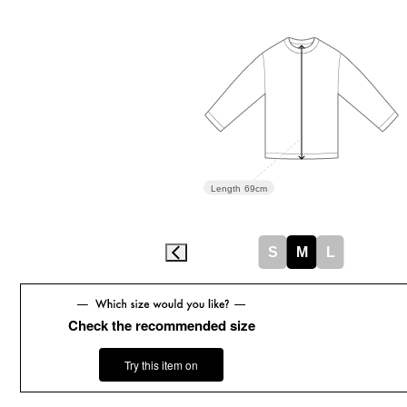
Length
69cm
S
M
L
Check the recommended size
Try this item on