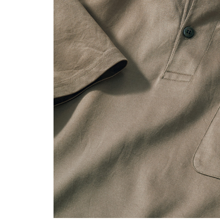
ルーム･アンダーウ
Tシャツ／カットソー
Tシャツ／カットソー
ブランケット／ソファカバー
ハンドバッグ
生活家電
ポロシャツ
ポロシャツ
カーペット／ラグ／マット
ショルダーバッグ
キッチン家電
シャツ
シャツ／ブラウス
寝具
ブリーフケース
ルームウェア／パジャマ
AV機器
トレーナー／パーカ
タンクトップ／キャミソール
カーテン／のれん／簾
クラッチバッグ
アンダーウェア
その他
セーター／カーディガン
トレーナー／パーカ
その他
ボディバッグ
その他
ベスト
セーター
リュック･バックパック
ホビー･キッズ
その他
カーディガン／アンサンブル
ボストンバッグ
生活雑貨
バッグ
ベスト
スーツケース／キャリー
ホビー／玩具
スーツ
その他
ボトムス
インテリアアート･ルームアクセ
トートバッグ
人形／ぬいぐるみ
その他
サリー
ハンドバッグ
光学機器
クロック／気象計
シューズ
パンツ／スラックス
ショルダーバッグ
ステーショナリー
バス･トイレタリー
ワンピース／チュニック
ショート･クロップドパンツ
クラッチバッグ
AVソフト／書籍／図録
ランドリー
デニム
スリップオン
ボディバッグ
アウトドア･スポーツ用品
掃除用品
その他
ワンピース
レースアップ
リュック･バックパック
その他
スリッパ／ルームシューズ
シャツワンピース
スニーカー
ボストンバッグ
防災･防犯用品
チュニック
ブーツ
スーツケース／キャリー
ガーデニング
サンダル
その他
和のインテリア小物
その他
仏具／香