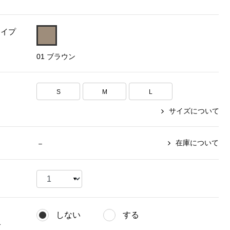
【特集】〈セイコー〉マウリッ
Miss Kyouko／ミスキョウコ
Salon de GRANDGRIS
【特集】食彩倶楽部
ツハイス美術館公認フェルメー
タイプ
おすすめブランド
おすすめブランド
おすすめブランド
ルオマージュウオッチ
01 ブラウン
BOGARD 最新号はこちら
リネアフレスコ
ベキュア グラン／プレミアム
食彩倶楽部
おすすめブランド
ヤッコマリカルド
メイクプロポーション
おすすめブランド
S
M
L
セイコー
銀座花菱
ネイチャーマジック
おすすめ特集
ソニー
ミスキョウコ
かづきれいこ
サイズについて
ザ･ノース･フェイス
コラントッテ
ベアー
レフィーネ
【特集】〈銀座 梅林〉国産ヒレ肉
ヘリーハンセン
の特製カツ丼の具
Fabric by ベストオブモリス
カンタベリー
在庫について
－
フェイラー
【特集】ご飯のお供
金谷製靴
おすすめ特集
おすすめ特集
【特集】おうちご飯、おうち飲み
ヘンリーコットンズ
【特集】ゆったりサイズ for Ladies
【特集】当社限定ビューティーアイ
おすすめ特集
テム
【特集】ベーシックアイテム for
おすすめ特集
Ladies
【特集】VECUA GRAND PREMIUM
【特集】William Morris／ウィリア
しない
する
ム･モリス
【特集】〈ロングウォーク〉カラフ
【特集】五島の椿
グ