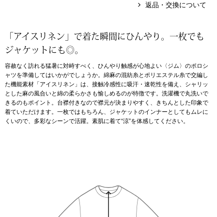
返品・交換について
アンダーウェア
リュック･バッ
「アイスリネン」で着た瞬間にひんやり。一枚でも
ボストンバッグ
ジャケットにも◎。
容赦なく訪れる猛暑に対峙すべく、ひんやり触感が心地よい〈ジム〉のポロシ
スーツケース／
ャツを準備してはいかがでしょうか。綿麻の混紡糸とポリエステル糸で交編し
た機能素材「アイスリネン」は、接触冷感性に吸汗・速乾性を備え、シャリッ
とした麻の風合いと綿の柔らかさも愉しめるのが特徴です。洗濯機で丸洗いで
物
その他
きるのもポイント。台襟付きなので襟元が決まりやすく、きちんとした印象で
着ていただけます。一枚ではもちろん、ジャケットのインナーとしてもムレに
くいので、多彩なシーンで活躍。素肌に着て“涼”を体感してください。
／アクセサリー
シューズ
ョン雑貨
スリップオン
レースアップ