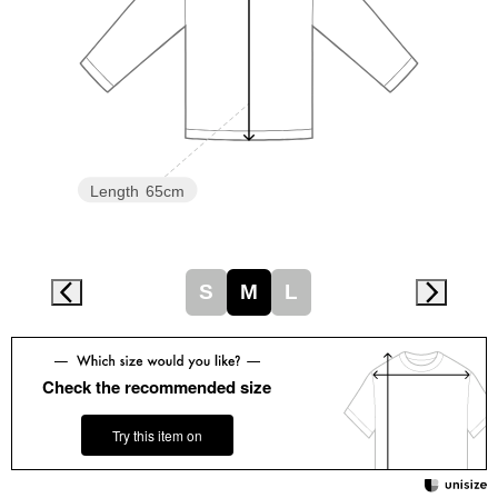
スニーカー
ブーツ
サンダル
その他
Length
65cm
財布／小物
S
M
L
財布／コインケ
Check the recommended size
革小物
Miss Kyouko／ミスキョウコ
Try this item on
ポーチ
ブランド