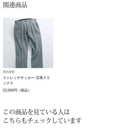
関連商品
〈セイコー〉マウリッツハイス美術館公認フェ
その他
ルメールオマージュウオッチ
ブランド
和装
特集
和装小物
その他
ティ
すべて見る
奥田縫製
ストレッチサッカー･涼美スラ
ックス
ケア
その他
22,000円（税込）
ア
この商品を見ている人は
おすすめブラ
こちらもチェックしています