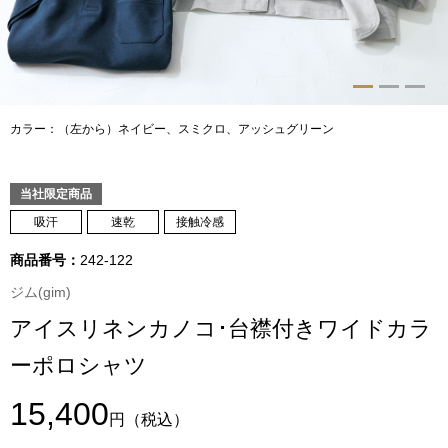
トップス
Tシャツ／カッ
物
ポロシャツ
カラー：（左から）ネイビー、‌スミクロ、アッシュグリーン
／アクセサリー
シャツ
当社限定商品
ョン雑貨
吸汗
速乾
接触冷感
トレーナー／パ
商品番号：
242-122
セーター／カー
ジム(gim)
アイスリネンカノコ･台襟付きワイドカラ
ベスト
ーポロシャツ
その他
15,400
円
（税込）