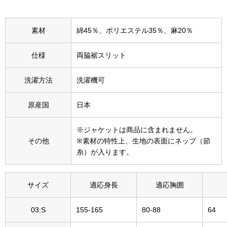
その他
特集
素材
綿45％、ポリエステル35％、麻20％
ウオッチ／ア
仕様
両脇裾スリット
ホビー
すべて見る
ウオッチ
洗濯方法
洗濯機可
原産国
日本
ネックレス
ック
※ジャケットは商品に含まれません。
ブレスレット
その他
※素材の特性上、生地の表面にネップ（節
糸）が入ります。
その他
･テーブルウェア
サイズ
適応身長
適応胸囲
ファッション
03:S
155-165
80-88
64