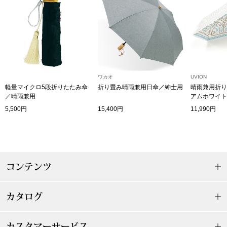
その他
特集
ウオッチ／ア
ホビー
すべて見る
ウオッチ
ワカオ
UVION
軽量マイクロ5段折りたたみ傘
折り畳み晴雨兼用日傘／紳士用
晴雨兼用折り
／晴雨兼用
アムホワイト
ネックレス
柄）
5,500円
15,400円
11,990円
ック
ブレスレット
その他
コンテンツ
･テーブルウェア
カタログ
ファッション
カスタマーサービス