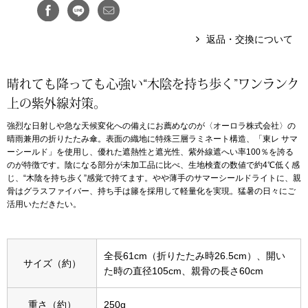
アンダーウェア
リュック･バッ
返品・交換について
ボストンバッグ
晴れても降っても心強い“木陰を持ち歩く”ワンランク
上の紫外線対策。
スーツケース／
強烈な日射しや急な天候変化への備えにお薦めなのが〈オーロラ株式会社〉の
晴雨兼用の折りたたみ傘。表面の織地に特殊三層ラミネート構造、「東レ サマ
物
その他
ーシールド」を使用し、優れた遮熱性と遮光性、紫外線遮へい率100％を誇る
のが特徴です。陰になる部分が未加工品に比べ、生地検査の数値で約4℃低く感
／アクセサリー
じ、“木陰を持ち歩く”感覚で持てます。やや薄手のサマーシールドライトに、親
骨はグラスファイバー、持ち手は籐を採用して軽量化を実現。猛暑の日々にご
シューズ
活用いただきたい。
ョン雑貨
スリップオン
全長61cm（折りたたみ時26.5cm）、開い
サイズ（約）
た時の直径105cm、親骨の長さ60cm
レースアップ
重さ（約）
250g