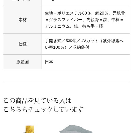
スニーカー
生地＝ポリエステル80％、綿20％、元親骨
ブーツ
素材
＝グラスファイバー、先親骨＝鉄、中棒＝
アルミニウム、鉄、持ち手＝籐
サンダル
手開き式／6本骨／UVカット（紫外線遮へ
仕様
い率100％）／収納袋付
その他
原産国
日本
財布／小物
財布／コインケ
この商品を見ている人は
革小物
こちらもチェックしています
Miss Kyouko／ミスキョウコ
ポーチ
ブランド