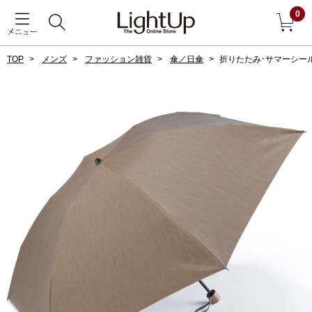
0
メニュー
TOP
メンズ
ファッション雑貨
傘／日傘
折りたたみ･サマーシー
戻る
アウター
すべて見る
ジャケット
コート
ブルゾン
アンダーウェア
その他