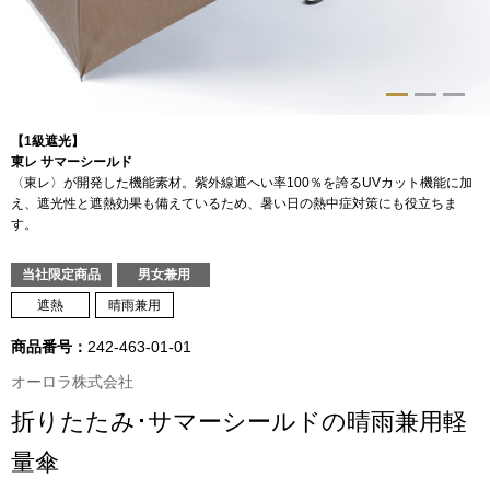
トップス
Tシャツ／カッ
物
ポロシャツ
【1級遮光】
／アクセサリー
東レ サマーシールド
〈東レ〉が開発した機能素材。紫外線遮へい率100％を誇るUVカット機能に加
シャツ
え、遮光性と遮熱効果も備えているため、暑い日の熱中症対策にも役立ちま
ョン雑貨
す。
トレーナー／パ
当社限定商品
男女兼用
遮熱
晴雨兼用
セーター／カー
商品番号：
242-463-01-01
ベスト
オーロラ株式会社
折りたたみ･サマーシールドの晴雨兼用軽
その他
量傘