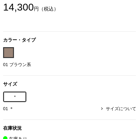
14,300
ボトムス
円
（税込）
パンツ／スラッ
カラー・タイプ
ショート･クロ
デニム
01 ブラウン系
その他
サイズ
＊
ルーム･アン
01 ＊
サイズについて
ルームウェア／
在庫状況
BOGARD 最新号はこちら
アンダーウェア
在庫あり