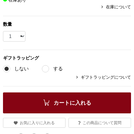
在庫について
ブランド
その他
数量
特集
バッグ
カタログ
トートバッグ
ギフト
ラッピング
ス
すべて見る
ハンドバッグ
しない
する
ギフトラッピングについて
ショルダーバッ
ブリーフケース
カートに入れる
ス／チュニック
クラッチバッグ
お気に入りに入れる
この商品について質問
ボディバッグ