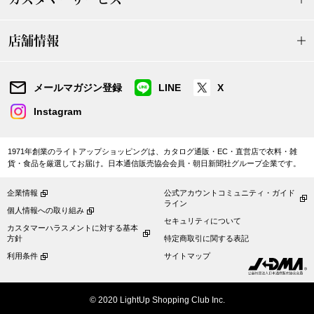
帽子
キッズ
店舗情報
ネクタイ
芸品
マフラー／スヌ
メールマガジン登録
LINE
X
Instagram
スカーフ／スト
1971年創業のライトアップショッピングは、カタログ通販・EC・直営店で衣料・雑
手袋
貨・食品を厳選してお届け。日本通信販売協会会員・朝日新聞社グループ企業です。
ベルト
企業情報
公式アカウントコミュニティ・ガイド
ライン
個人情報への取り組み
セキュリティについて
靴下
カスタマーハラスメントに対する基本
方針
特定商取引に関する表記
利用条件
サイトマップ
サングラス／メ
© 2020 LightUp Shopping Club Inc.
傘／日傘