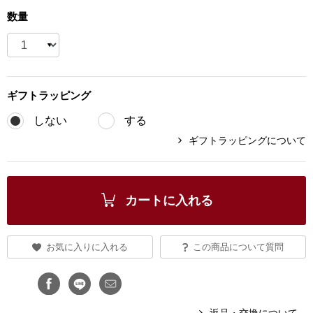
数量
ブランド
その他
特集
バッグ
ギフト
ラッピング
カタログ
トートバッグ
しない
する
ギフトラッピングについて
ス
すべて見る
ハンドバッグ
ショルダーバッ
カートに入れる
ブリーフケース
お気に入りに入れる
この商品について質問
ス／チュニック
クラッチバッグ
ボディバッグ