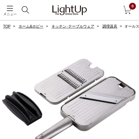
0
メニュー
TOP
ホーム&ホビー
キッチン･テーブルウェア
調理器具
オールス
戻る
アウター
すべて見る
ジャケット
コート
ブルゾン
アンダーウェア
その他