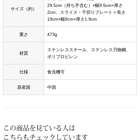
スニーカー
29.5cm（持ち手含む）×幅9.5cm×厚さ
サイズ（約）
2cm、スライス・千切りプレート＝長さ
ブーツ
19cm×幅9cm×厚さ1.9cm
重さ
473g
サンダル
ステンレススチール、ステンレス刃物鋼、
その他
材質
ポリプロピレン
仕様
食洗機可
財布／小物
原産国
中国
財布／コインケ
革小物
Miss Kyouko／ミスキョウコ
この商品を見ている人は
ポーチ
こちらもチェックしています
ブランド