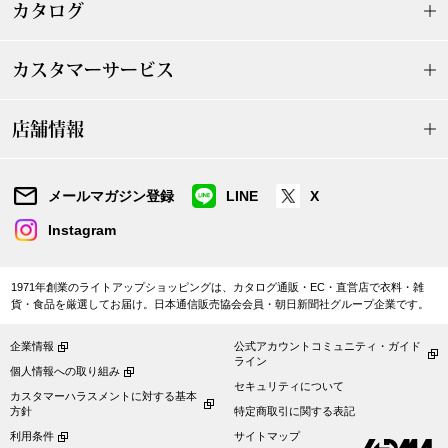
帽子
キッズ
カタログ
ネクタイ
芸品
カスタマーサービス
マフラー／スヌ
店舗情報
スカーフ／スト
メールマガジン登録
LINE
X
手袋
Instagram
ベルト
1971年創業のライトアップショッピングは、カタログ通販・EC・直営店で衣料・雑
貨・食品を厳選してお届け。日本通信販売協会会員・朝日新聞社グループ企業です。
靴下
企業情報
公式アカウントコミュニティ・ガイド
ライン
個人情報への取り組み
サングラス／メ
セキュリティについて
カスタマーハラスメントに対する基本
方針
特定商取引に関する表記
傘／日傘
利用条件
サイトマップ