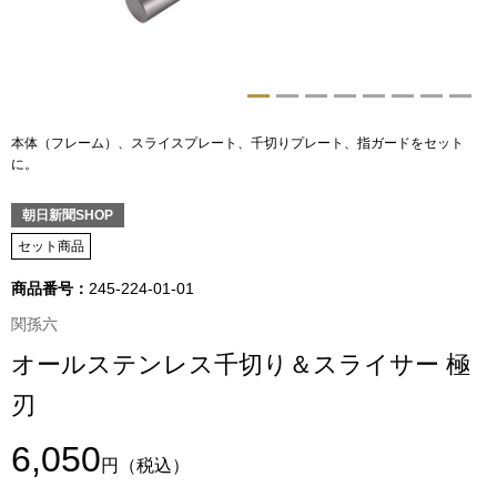
トップス
Tシャツ／カッ
物
ポロシャツ
本体（フレーム）、スライスプレート、千切りプレート、指ガードをセット
／アクセサリー
に。
シャツ
朝日新聞SHOP
ョン雑貨
セット商品
トレーナー／パ
商品番号：
245-224-01-01
セーター／カー
関孫六
オールステンレス千切り＆スライサー 極
ベスト
刃
その他
6,050
円
（税込）