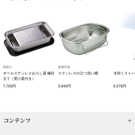
その他
特集
ウオッチ／ア
ホビー
すべて見る
ウオッチ
ネックレス
関孫六
家事問屋
ック
オールステンレスおろし器 極目
ステンレスの立つ洗い桶
冷却ミストハ
ブレスレット
立て（受け皿付き）
7,700円
5,940円
6,578円
その他
･テーブルウェア
ファッション
コンテンツ