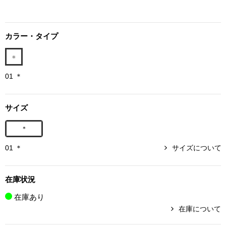
ボトムス
カラー・タイプ
パンツ／スラッ
ショート･クロ
01 ＊
デニム
サイズ
その他
＊
01 ＊
サイズについて
ルーム･アン
在庫状況
ルームウェア／
在庫あり
在庫について
BOGARD 最新号はこちら
アンダーウェア