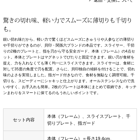
返品・交換について
アンダーウェア
リュック･バッ
驚きの切れ味、軽い力でスムーズに薄切りも千切り
も。
ボストンバッグ
鋭い切れ味だから、軽い力で驚くほどスムーズにきゅうりや人参などの薄切り
や千切りができるのが、貝印・関孫六ブランドの本品です。スライサー、千切
スーツケース／
りの2種のプレートと、指を刃から守る安全ガード、本体（フレーム）の4点セ
ット。本体とプレートはマグネットでぴたりと固定できます。鋭い刃が食材を
捉え、力を入れなくても薄く均一にスライスできます。スライサーは、食材に
物
その他
対して35度の角度で刃を配置。さらに、貝印独自の傾斜を付けることで、切れ
味のよさを実現しました。指ガード付きなので、食材を無駄なく調理可能。千
／アクセサリー
切りも、スピーディーにシャキッと仕上がります。オールステンレスなので洗
いやすく、お手入れも簡単。2枚のプレートは本体にまとめて収納でき、キッチ
シューズ
ンまわりをスマートに保てるのもうれしいポイントです。
ョン雑貨
スリップオン
本体（フレーム）、スライスプレート、千
セット内容
切りプレート、指ガード
レースアップ
本体（フレーム）＝長さ19.4cm、