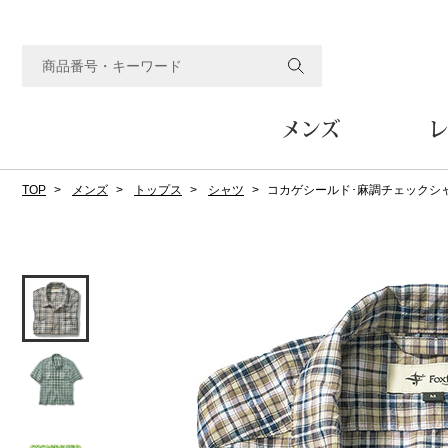
メンズ
レ
TOP
メンズ
トップス
シャツ
コカゲシールド･麻調チェックシ
すべてのメンズアイテム
すべてのレディスアイテム
すべてのホーム&ホビーアイテム
すべてのビューティアイテム
すべてのグルメアイテム
アウター
アウター
家具
フェイスケア
食品
ルーム･アンダーウ
ボトムス
キッチン･テーブル
メイクアップ
頒布会
ジャケット
ジャケット
テーブル／椅子･座椅子
ルームウェア／パジャマ
スカート
テーブルウェア
コート
コート
収納家具
アンダーウェア
パンツ／スラックス
調理器具
ボディケア
ワイン／ビール／酒
フレグランス
ブルゾン
ブルゾン
その他
その他
ワイド･ガウチョパンツ
キッチン雑貨
その他
その他
レギンス／スパッツ
その他
ショート･クロップドパン
ファブリック
バッグ
ヘアケア
その他
その他
その他
トップス
トップス
家電
クッション／座布団
トートバッグ