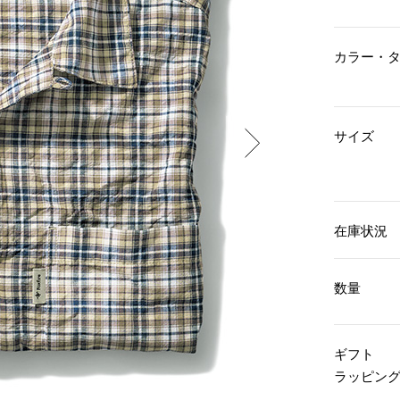
傘／日傘
ェア
ウオッチ
その他
財布／小物
ネックレス
カラー・
ブレスレット
和装
その他
財布／コインケース
革小物
ポーチ
着物／浴衣
ファッション雑貨
サイズ
その他
和装小物
バッグ
その他
帽子
ウオッチ／アクセサリー
ネクタイ
その他
マフラー／スヌード
在庫状況
スカーフ／ストール
ウオッチ
手袋
ネックレス
ベルト
ブレスレット
数量
靴下
リング
サングラス／メガネ
イヤリング／ピアス
バッグ
傘／日傘
ブローチ
ギフト
その他
その他
ラッピン