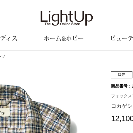
ディス
ホーム&ホビー
ビュー
ャツ
ェア
ウェア
財布／小物
シューズ
美術･工芸品
定期便
和装
ファッシ
吸汗
商品番号：
財布／コインケース
スリップオン
和装小物
帽子
革小物
レースアップ
その他
マフラー／ス
フォックスファ
ポーチ
パンプス
スカーフ／ス
コカゲシ
その他
スニーカー
手袋
その他
ツ
ブーツ
ベルト
12,10
サンダル
靴下
ウオッチ／アクセサリー
その他
サングラス／