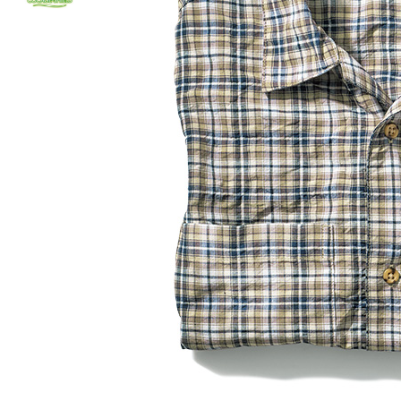
ルーム･アンダーウ
Tシャツ／カットソー
Tシャツ／カットソー
ブランケット／ソファカバー
ハンドバッグ
生活家電
ポロシャツ
ポロシャツ
カーペット／ラグ／マット
ショルダーバッグ
キッチン家電
シャツ
シャツ／ブラウス
寝具
ブリーフケース
ルームウェア／パジャマ
AV機器
トレーナー／パーカ
タンクトップ／キャミソール
カーテン／のれん／簾
クラッチバッグ
アンダーウェア
その他
セーター／カーディガン
トレーナー／パーカ
その他
ボディバッグ
その他
ベスト
セーター
リュック･バックパック
ホビー･キッズ
その他
カーディガン／アンサンブル
ボストンバッグ
生活雑貨
バッグ
ベスト
スーツケース／キャリー
ホビー／玩具
スーツ
その他
ボトムス
インテリアアート･ルームアクセ
トートバッグ
人形／ぬいぐるみ
その他
サリー
ハンドバッグ
光学機器
クロック／気象計
シューズ
パンツ／スラックス
ショルダーバッグ
ステーショナリー
バス･トイレタリー
ワンピース／チュニック
ショート･クロップドパンツ
クラッチバッグ
AVソフト／書籍／図録
ランドリー
デニム
スリップオン
ボディバッグ
アウトドア･スポーツ用品
掃除用品
その他
ワンピース
レースアップ
リュック･バックパック
その他
スリッパ／ルームシューズ
シャツワンピース
スニーカー
ボストンバッグ
防災･防犯用品
チュニック
ブーツ
スーツケース／キャリー
ガーデニング
サンダル
その他
和のインテリア小物
その他
仏具／香