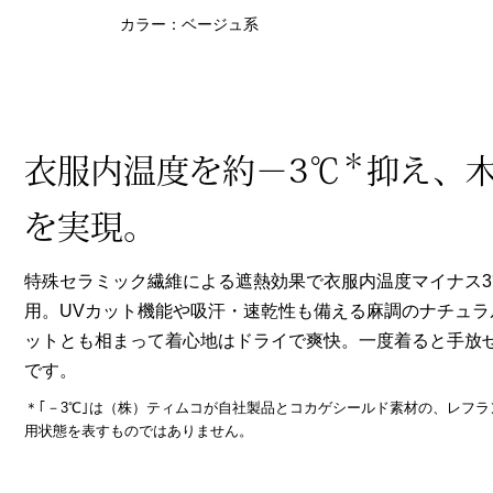
ヘルスケア
カラー：ベージュ系
その他
＊
衣服内温度を約－3℃
抑え、
を実現。
特殊セラミック繊維による遮熱効果で衣服内温度マイナス
用。UVカット機能や吸汗・速乾性も備える麻調のナチュ
ットとも相まって着心地はドライで爽快。一度着ると手放
です。
＊｢－3℃｣は（株）ティムコが自社製品とコカゲシールド素材の、レフ
用状態を表すものではありません。