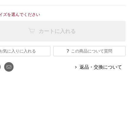
【特集】Travel Partner／トラベル
ルボタンのアルパカ混ニット
【特集】使いやすさを追求した 防
パートナー
災用品
イズを選んでください
【特集】canterbury／カンタベリー
【特集】ギフトセレクション
【特集】HELLY HANSEN／ヘリー
カートに入れる
ハンセン
お気に入りに入れる
この商品について質問
おすすめカタログ
BOGARD August 2026 vol.181
返品・交換について
BOGARD July 2026 vol.180
RUGLOG 2026 Summer Vol.30