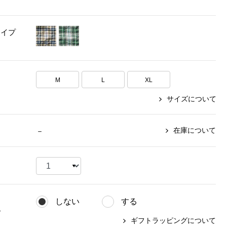
【特集】〈セイコー〉マウリッ
Miss Kyouko／ミスキョウコ
Salon de GRANDGRIS
【特集】食彩倶楽部
ツハイス美術館公認フェルメー
タイプ
おすすめブランド
おすすめブランド
おすすめブランド
ルオマージュウオッチ
BOGARD 最新号はこちら
リネアフレスコ
ベキュア グラン／プレミアム
食彩倶楽部
おすすめブランド
ヤッコマリカルド
メイクプロポーション
M
L
XL
おすすめブランド
セイコー
銀座花菱
ネイチャーマジック
サイズについて
おすすめ特集
ソニー
ミスキョウコ
かづきれいこ
ザ･ノース･フェイス
コラントッテ
ベアー
レフィーネ
【特集】〈銀座 梅林〉国産ヒレ肉
ヘリーハンセン
在庫について
－
の特製カツ丼の具
Fabric by ベストオブモリス
カンタベリー
フェイラー
【特集】ご飯のお供
金谷製靴
おすすめ特集
おすすめ特集
【特集】おうちご飯、おうち飲み
ヘンリーコットンズ
【特集】ゆったりサイズ for Ladies
【特集】当社限定ビューティーアイ
おすすめ特集
テム
【特集】ベーシックアイテム for
しない
する
おすすめ特集
Ladies
【特集】VECUA GRAND PREMIUM
【特集】William Morris／ウィリア
グ
ム･モリス
ギフトラッピングについて
【特集】〈ロングウォーク〉カラフ
【特集】五島の椿