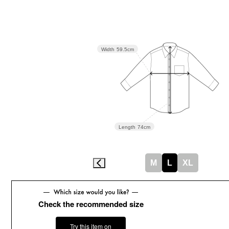
Width
59.5cm
Length
74cm
M
L
XL
Check the recommended size
Try this item on