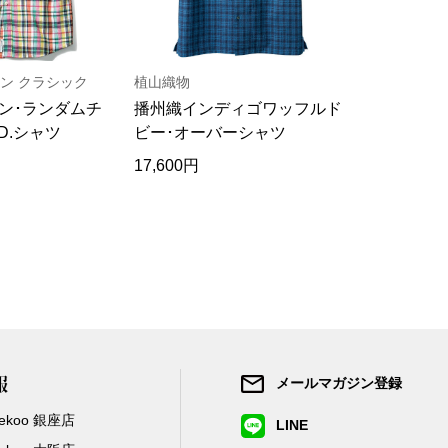
ン クラシック
植山織物
ザ･ノース･
ン･ランダムチ
播州織インディゴワッフルド
ショートス
D.シャツ
ビー･オーバーシャツ
ティシャツ
17,600円
17,050円
報
メールマガジン登録
/Zekoo 銀座店
LINE