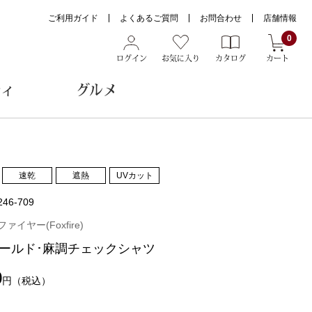
ご利用ガイド
よくあるご質問
お問合わせ
店舗情報
0
ログイン
お気に入り
カタログ
カート
ティ
グルメ
ョン雑貨
速乾
遮熱
UVカット
246-709
ヌード
イヤー(Foxfire)
トール
ールド･麻調チェックシャツ
0
円
（税込）
メガネ