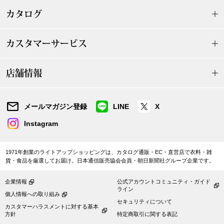
【特集】HELL
カタログ
カスタマーサービス
おすすめカタ
Salon de GRANDGRIS
店舗情報
BOGARD August
ブランド
BOGARD July 2
メールマガジン登録
LINE
X
Instagram
特集
RUGLOG 2026 
1971年創業のライトアップショッピングは、カタログ通販・EC・直営店で衣料・雑
貨・食品を厳選してお届け。日本通信販売協会会員・朝日新聞社グループ企業です。
すべて見る
アウター
企業情報
公式アカウントコミュニティ・ガイド
ライン
個人情報への取り組み
ジャケット
セキュリティについて
カスタマーハラスメントに対する基本
方針
特定商取引に関する表記
ビール／酒
コート