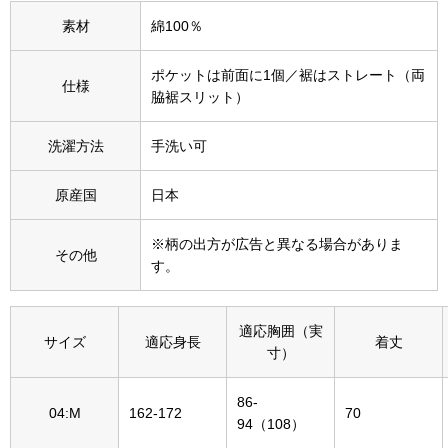
その他
素材
綿100％
特集
ポケットは前面に1個／裾はストレート（両
仕様
脇裾スリット）
ウオッチ／ア
ホビー
すべて見る
洗濯方法
手洗い可
ウオッチ
原産国
日本
ネックレス
ック
※柄の出方が広告と異なる場合がありま
その他
ブレスレット
す。
その他
適応胸囲（実
サイズ
適応身長
着丈
･テーブルウェア
寸）
ファッション
86-
04:M
162-172
70
94（108）