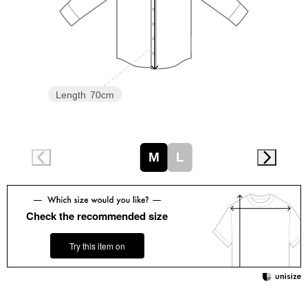
スニーカー
ブーツ
サンダル
Length
70cm
その他
M
L
財布／小物
財布／コインケ
Check the recommended size
Try this item on
革小物
Miss Kyouko／ミスキョウコ
ポーチ
ブランド