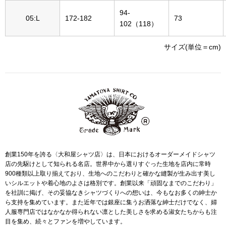
帽子
キッズ
94-
05:L
172-182
73
102（118）
ネクタイ
芸品
サイズ(単位＝cm)
マフラー／スヌ
スカーフ／スト
手袋
ベルト
創業150年を誇る〈大和屋シャツ店〉は、日本におけるオーダーメイドシャツ
店の先駆けとして知られる名店。世界中から選りすぐった生地を店内に常時
靴下
900種類以上取り揃えており、生地へのこだわりと確かな縫製が生み出す美し
いシルエットや着心地のよさは格別です。創業以来「頑固なまでのこだわり」
サングラス／メ
を社訓に掲げ、その妥協なきシャツづくりへの想いは、今もなお多くの紳士か
ら支持を集めています。また近年では銀座に集うお洒落な紳士だけでなく、婦
人服専門店ではなかなか得られない凛とした美しさを求める淑女たちからも注
傘／日傘
目を集め、続々とファンを増やしています。