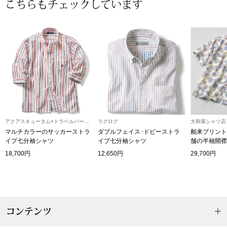
ザ･ノース･フ
こちらもチェックしています
ップ
ヘリーハンセン
ンス
カンタベリー
金谷製靴
ヘンリーコット
アクアスキュータム×トラベルパートナー
ラグログ
大和屋シャツ店
マルチカラーのサッカーストラ
ダブルフェイス･ドビーストラ
舶来プリント
イプ七分袖シャツ
イプ七分袖シャツ
舗の半袖開襟
おすすめ特集
18,700円
12,650円
29,700円
【特集】Trave
【特集】cante
コンテンツ