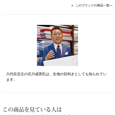
このブランドの商品一覧へ
〈セイコー〉マウリッツハイス美術館公認フェ
その他
ルメールオマージュウオッチ
ブランド
和装
特集
和装小物
その他
ティ
すべて見る
六代目店主の石川成実氏は、生地の目利きとしても知られてい
ケア
ます。
その他
ア
おすすめブラ
この商品を見ている人は