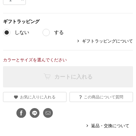
ブランド
その他
ギフト
ラッピング
特集
しない
する
バッグ
ギフトラッピングについて
カタログ
トートバッグ
カラーとサイズを選んでください
ス
すべて見る
ハンドバッグ
カートに入れる
ショルダーバッ
お気に入りに入れる
この商品について質問
ブリーフケース
ス／チュニック
クラッチバッグ
返品・交換について
ボディバッグ