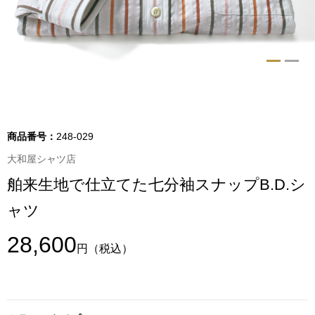
トップス
Tシャツ／カッ
物
ポロシャツ
／アクセサリー
シャツ
商品番号：
248-029
ョン雑貨
大和屋シャツ店
トレーナー／パ
舶来生地で仕立てた七分袖スナップB.D.シ
セーター／カー
ャツ
ベスト
28,600
円
（税込）
その他