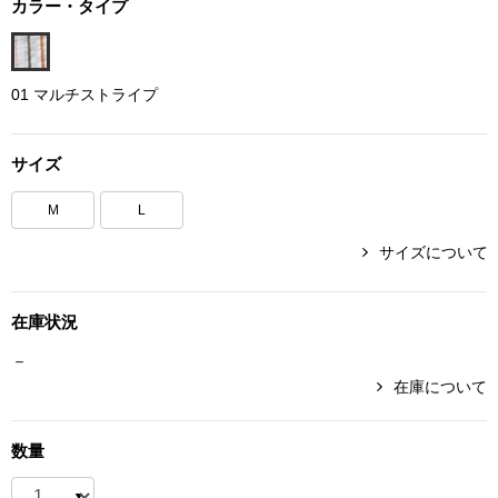
カラー・タイプ
ボトムス
パンツ／スラッ
01 マルチストライプ
ショート･クロ
サイズ
デニム
M
L
サイズについて
その他
在庫状況
ルーム･アン
－
在庫について
ルームウェア／
数量
BOGARD 最新号はこちら
アンダーウェア