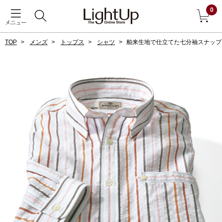
0
メニュー
TOP
メンズ
トップス
シャツ
舶来生地で仕立てた七分袖スナップB
戻る
アウター
すべて見る
ジャケット
コート
ブルゾン
アンダーウェア
その他