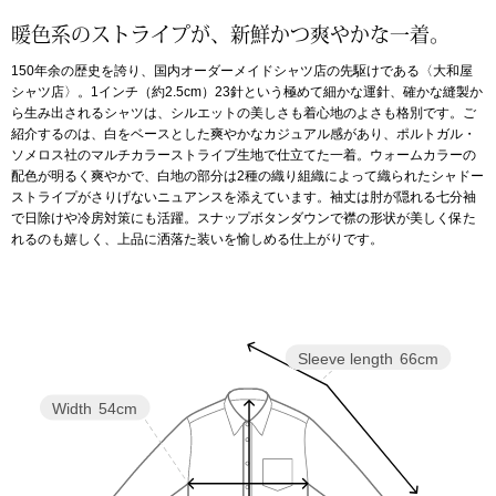
暖色系のストライプが、新鮮かつ爽やかな一着。
アンダーウェア
リュック･バッ
150年余の歴史を誇り、国内オーダーメイドシャツ店の先駆けである〈大和屋
シャツ店〉。1インチ（約2.5cm）23針という極めて細かな運針、確かな縫製か
ボストンバッグ
ら生み出されるシャツは、シルエットの美しさも着心地のよさも格別です。ご
紹介するのは、白をベースとした爽やかなカジュアル感があり、ポルトガル・
ソメロス社のマルチカラーストライプ生地で仕立てた一着。ウォームカラーの
スーツケース／
配色が明るく爽やかで、白地の部分は2種の織り組織によって織られたシャドー
ストライプがさりげないニュアンスを添えています。袖丈は肘が隠れる七分袖
で日除けや冷房対策にも活躍。スナップボタンダウンで襟の形状が美しく保た
物
その他
れるのも嬉しく、上品に洒落た装いを愉しめる仕上がりです。
／アクセサリー
シューズ
ョン雑貨
Sleeve length
66cm
スリップオン
Width
54cm
レースアップ