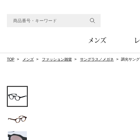
メンズ
レ
TOP
メンズ
ファッション雑貨
サングラス／メガネ
調光サング
すべてのメンズアイテム
すべてのレディスアイテム
すべてのホーム&ホビーアイテム
すべてのビューティアイテム
すべてのグルメアイテム
アウター
アウター
家具
フェイスケア
食品
ルーム･アンダーウ
ボトムス
キッチン･テーブル
メイクアップ
頒布会
ジャケット
ジャケット
テーブル／椅子･座椅子
ルームウェア／パジャマ
スカート
テーブルウェア
コート
コート
収納家具
アンダーウェア
パンツ／スラックス
調理器具
ボディケア
ワイン／ビール／酒
フレグランス
ブルゾン
ブルゾン
その他
その他
ワイド･ガウチョパンツ
キッチン雑貨
その他
その他
レギンス／スパッツ
その他
ショート･クロップドパン
ファブリック
バッグ
ヘアケア
その他
その他
その他
トップス
トップス
家電
クッション／座布団
トートバッグ