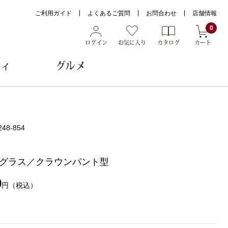
ご利用ガイド
よくあるご質問
お問合わせ
店舗情報
0
ログイン
お気に入り
カタログ
カート
ティ
グルメ
ョン雑貨
248-854
グラス／クラウンパント型
ヌード
トール
0
円
（税込）
メガネ