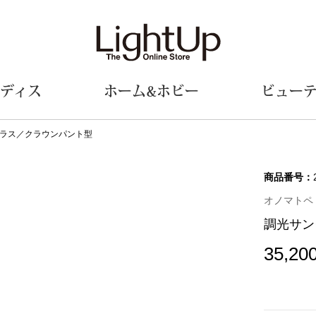
ディス
ホーム&ホビー
ビュー
ラス／クラウンパント型
ェア
ウェア
財布／小物
シューズ
美術･工芸品
定期便
和装
ファッシ
商品番号：
オノマトペ
財布／コインケース
スリップオン
和装小物
帽子
調光サン
革小物
レースアップ
その他
マフラー／ス
ポーチ
パンプス
スカーフ／ス
35,20
その他
スニーカー
手袋
その他
ツ
ブーツ
ベルト
サンダル
靴下
ウオッチ／アクセサリー
その他
サングラス／