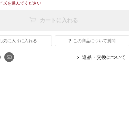
【特集】Travel Partner／トラベル
イズを選んでください
ルボタンのアルパカ混ニット
【特集】使いやすさを追求した 防
パートナー
災用品
【特集】canterbury／カンタベリー
カートに入れる
【特集】ギフトセレクション
【特集】HELLY HANSEN／ヘリー
ハンセン
お気に入りに入れる
この商品について質問
おすすめカタログ
返品・交換について
BOGARD August 2026 vol.181
BOGARD July 2026 vol.180
RUGLOG 2026 Summer Vol.30