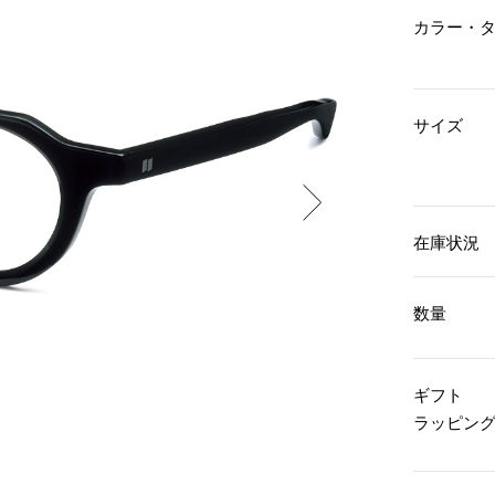
傘／日傘
ェア
ウオッチ
カラー・
その他
財布／小物
ネックレス
ブレスレット
和装
その他
財布／コインケース
革小物
サイズ
ポーチ
着物／浴衣
ファッション雑貨
その他
和装小物
バッグ
その他
帽子
ウオッチ／アクセサリー
ネクタイ
在庫状況
その他
マフラー／スヌード
スカーフ／ストール
ウオッチ
手袋
ネックレス
数量
ベルト
ブレスレット
靴下
リング
サングラス／メガネ
イヤリング／ピアス
ギフト
バッグ
傘／日傘
ブローチ
ラッピン
その他
その他