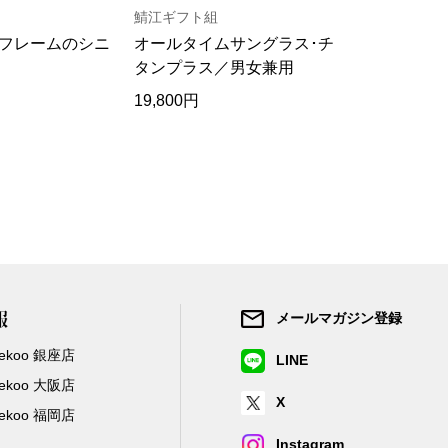
鯖江ギフト組
フォックス
フレームのシニ
オールタイムサングラス･チ
コカゲシー
タンプラス／男女兼用
クシャツ
19,800円
12,100円
報
メールマガジン登録
/Zekoo 銀座店
LINE
/Zekoo 大阪店
X
/Zekoo 福岡店
Instagram