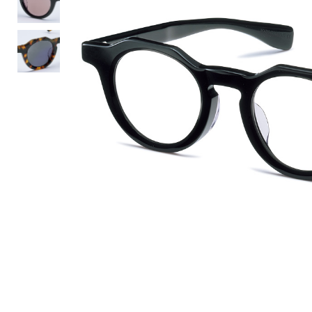
ルーム･アンダーウ
Tシャツ／カットソー
Tシャツ／カットソー
ブランケット／ソファカバー
ハンドバッグ
生活家電
ポロシャツ
ポロシャツ
カーペット／ラグ／マット
ショルダーバッグ
キッチン家電
シャツ
シャツ／ブラウス
寝具
ブリーフケース
ルームウェア／パジャマ
AV機器
トレーナー／パーカ
タンクトップ／キャミソール
カーテン／のれん／簾
クラッチバッグ
アンダーウェア
その他
セーター／カーディガン
トレーナー／パーカ
その他
ボディバッグ
その他
ベスト
セーター
リュック･バックパック
ホビー･キッズ
その他
カーディガン／アンサンブル
ボストンバッグ
生活雑貨
バッグ
ベスト
スーツケース／キャリー
ホビー／玩具
スーツ
その他
ボトムス
インテリアアート･ルームアクセ
トートバッグ
人形／ぬいぐるみ
その他
サリー
ハンドバッグ
光学機器
クロック／気象計
シューズ
パンツ／スラックス
ショルダーバッグ
ステーショナリー
バス･トイレタリー
ワンピース／チュニック
ショート･クロップドパンツ
クラッチバッグ
AVソフト／書籍／図録
ランドリー
デニム
スリップオン
ボディバッグ
アウトドア･スポーツ用品
掃除用品
その他
ワンピース
レースアップ
リュック･バックパック
その他
スリッパ／ルームシューズ
シャツワンピース
スニーカー
ボストンバッグ
防災･防犯用品
チュニック
ブーツ
スーツケース／キャリー
ガーデニング
サンダル
その他
和のインテリア小物
その他
仏具／香