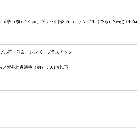
m×幅（横）4.4cm、ブリッジ幅2.2cm、テンプル（つる）の長さ14.2c
プル芯＝洋白、レンズ＝プラスチック
4％／紫外線透過率（約）：0.1％以下