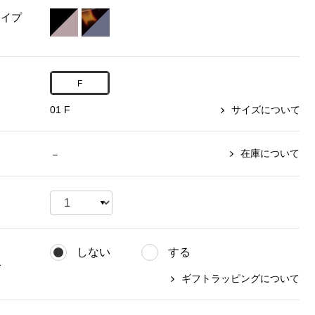
タイプ
【特集】〈セイコー〉マウリッ
Miss Kyouko／ミスキョウコ
Salon de GRANDGRIS
【特集】食彩倶楽部
ツハイス美術館公認フェルメー
おすすめブランド
おすすめブランド
おすすめブランド
ルオマージュウオッチ
F
BOGARD 最新号はこちら
リネアフレスコ
ベキュア グラン／プレミアム
食彩倶楽部
おすすめブランド
ヤッコマリカルド
メイクプロポーション
01 F
サイズについて
おすすめブランド
セイコー
銀座花菱
ネイチャーマジック
おすすめ特集
ソニー
ミスキョウコ
かづきれいこ
在庫について
－
ザ･ノース･フェイス
コラントッテ
ベアー
レフィーネ
【特集】〈銀座 梅林〉国産ヒレ肉
ヘリーハンセン
の特製カツ丼の具
Fabric by ベストオブモリス
カンタベリー
フェイラー
【特集】ご飯のお供
金谷製靴
おすすめ特集
おすすめ特集
【特集】おうちご飯、おうち飲み
ヘンリーコットンズ
【特集】ゆったりサイズ for Ladies
【特集】当社限定ビューティーアイ
しない
する
おすすめ特集
テム
グ
【特集】ベーシックアイテム for
ギフトラッピングについて
おすすめ特集
Ladies
【特集】VECUA GRAND PREMIUM
【特集】William Morris／ウィリア
ム･モリス
【特集】〈ロングウォーク〉カラフ
【特集】五島の椿