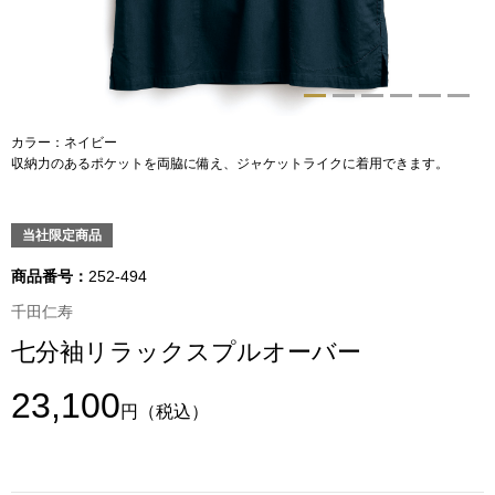
トップス
Tシャツ／カッ
物
ポロシャツ
カラー：ネイビー
／アクセサリー
収納力のあるポケットを両脇に備え、ジャケットライクに着用できます。
シャツ
ョン雑貨
当社限定商品
トレーナー／パ
商品番号：
252-494
セーター／カー
千田仁寿
七分袖リラックスプルオーバー
ベスト
23,100
円
（税込）
その他