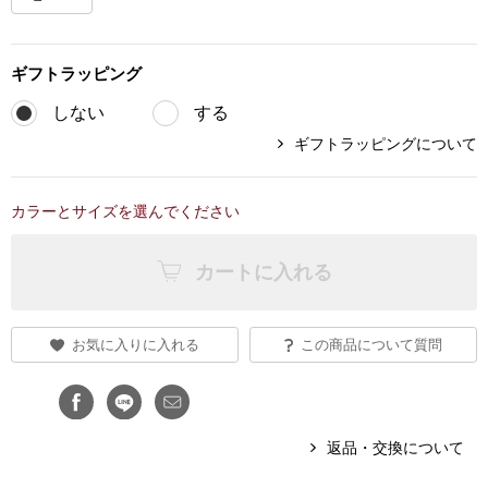
ブランド
その他
ギフト
ラッピング
特集
しない
する
バッグ
ギフトラッピングについて
カタログ
トートバッグ
カラーとサイズを選んでください
ス
すべて見る
ハンドバッグ
カートに入れる
ショルダーバッ
お気に入りに入れる
この商品について質問
ブリーフケース
ス／チュニック
クラッチバッグ
返品・交換について
ボディバッグ