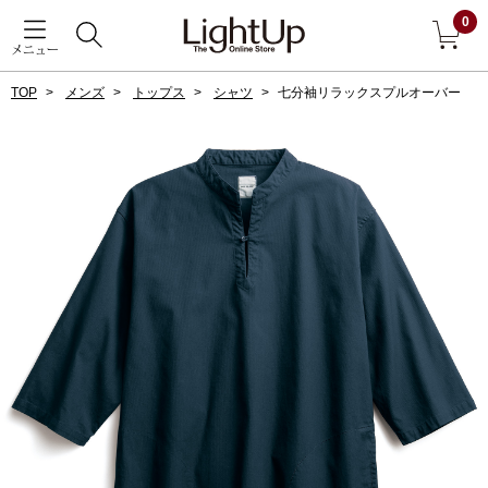
0
メニュー
TOP
メンズ
トップス
シャツ
七分袖リラックスプルオーバー
戻る
アウター
すべて見る
ジャケット
コート
ブルゾン
アンダーウェア
その他