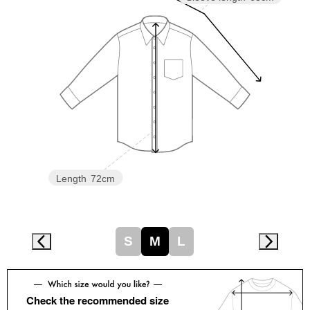
スニーカー
ブーツ
サンダル
その他
財布／小物
Length
72cm
財布／コインケ
S
M
L
革小物
Miss Kyouko／ミスキョウコ
ポーチ
Check the recommended size
ブランド