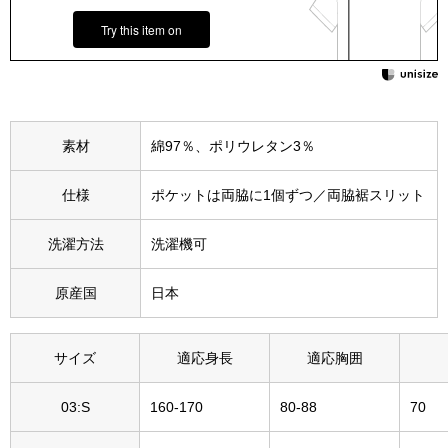
その他
Try this item on
特集
ウオッチ／ア
ホビー
すべて見る
素材
綿97％、ポリウレタン3％
ウオッチ
仕様
ポケットは両脇に1個ずつ／両脇裾スリット
ネックレス
ック
洗濯方法
洗濯機可
ブレスレット
原産国
日本
その他
･テーブルウェア
サイズ
適応身長
適応胸囲
ファッション
03:S
160-170
80-88
70