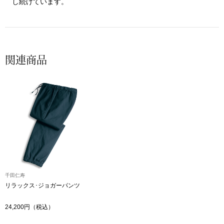
し続けています。
〈セイコー〉マウリッツハイス美術館公認フェ
その他
ルメールオマージュウオッチ
ブランド
関連商品
和装
特集
和装小物
その他
ティ
すべて見る
ケア
その他
ア
千田仁寿
リラックス･ジョガーパンツ
おすすめブラ
24,200円（税込）