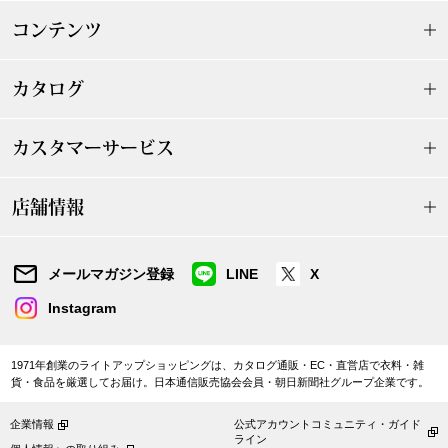
【特集】HELL
コンテンツ
カタログ
おすすめカタ
Salon de GRANDGRIS
カスタマーサービス
BOGARD August
ブランド
BOGARD July 2
店舗情報
特集
RUGLOG 2026 
メールマガジン登録
LINE
X
Instagram
すべて見る
アウター
1971年創業のライトアップショッピングは、カタログ通販・EC・直営店で衣料・雑
貨・食品を厳選してお届け。日本通信販売協会会員・朝日新聞社グループ企業です。
ジャケット
企業情報
公式アカウントコミュニティ・ガイド
ビール／酒
ライン
コート