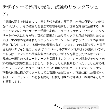
デザイナーの矜持が光る、洗練のリラックスウェ
アンダーウェア
リュック･バッ
ア。
「男服の基本を踏まえつつ、国や世代を超え、実用的で本当に必要なものだけ
ボストンバッグ
を作りたい」。その確固たる信念で理想を追求し、世界を舞台に活躍する〈サ
ージュデクレ〉のデザイナー千田仁寿氏。トラディショナル、ワーク、ミリタ
リーをベースにしながら、英知が凝縮されたリラックスと気品を兼備したウェ
スーツケース／
アは、世界中の厳選されたファッションブランドが出展するフランスの合同展
示会「MAN」においても例年熱い視線を集めています。その本質を突いた実用
性と高いデザイン性は、まさに“ユニバーサルデザイン”と呼ぶに相応しいです。
物
その他
こちらは、アフリカの民族衣装ダシキからデザインを着想したプルオーバー。
素材に伸縮性のあるコードレーンを採用することで、シャツ以上ジャケット未
／アクセサリー
満の絶妙な質感に仕上げました。さらりとした肌触りとゆったりとした着心地
ながら、スタンドカラーできちんとした印象なのもポイントです。ジャケット
シューズ
不要の休日仕様のアウターとしてご着用いただけます。両脇に配した腰ポケッ
ョン雑貨
トは、ノージャケットのときも便利。軽快な印象の七分袖は、冷房対策として
も重宝します。
スリップオン
レースアップ
Sleeve length
63cm