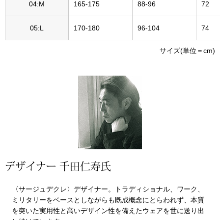
帽子
キッズ
04:M
165-175
88-96
72
05:L
170-180
96-104
74
ネクタイ
芸品
サイズ(単位＝cm)
マフラー／スヌ
スカーフ／スト
手袋
ベルト
靴下
デザイナー 千田仁寿氏
サングラス／メ
〈サージュデクレ〉デザイナー。トラディショナル、ワーク、
ミリタリーをベースとしながらも既成概念にとらわれず、本質
を突いた実用性と高いデザイン性を備えたウェアを世に送り出
傘／日傘