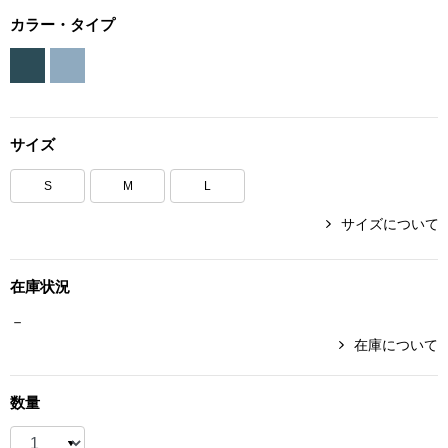
ボトムス
カラー・タイプ
パンツ／スラッ
ショート･クロ
サイズ
デニム
S
M
L
サイズについて
その他
在庫状況
ルーム･アン
－
在庫について
ルームウェア／
数量
BOGARD 最新号はこちら
アンダーウェア