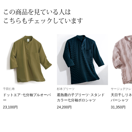
ザ･ノース･フ
ップ
この商品を見ている人は
ヘリーハンセン
ンス
こちらもチェックしています
カンタベリー
金谷製靴
ヘンリーコット
おすすめ特集
千田仁寿
杉本プリーツ
サージュデクレ
ドットエア･七分袖プルオーバ
遮熱鹿の子プリーツ･スタンド
天日干しリネ
ー
カラー七分袖ポロシャツ
バーシャツ
【特集】Trave
23,100円
24,200円
31,350円
【特集】cante