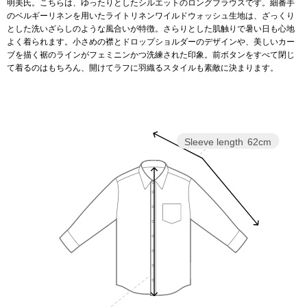
明美氏。こちらは、ゆったりとしたシルエットのロングブラウスです。細番手
のベルギーリネンを用いたライトリネンワイルドウォッシュ生地は、ざっくり
とした洗いざらしのような風合いが特徴。さらりとした肌触りで暑い日も心地
アンダーウェア
リュック･バッ
よく着られます。小さめの襟とドロップショルダーのデザインや、美しいカー
ブを描く裾のラインがフェミニンかつ洗練された印象。前ボタンをすべて閉じ
て着るのはもちろん、開けてラフに羽織るスタイルも素敵に決まります。
ボストンバッグ
スーツケース／
物
Sleeve length
62cm
その他
／アクセサリー
シューズ
ョン雑貨
スリップオン
レースアップ