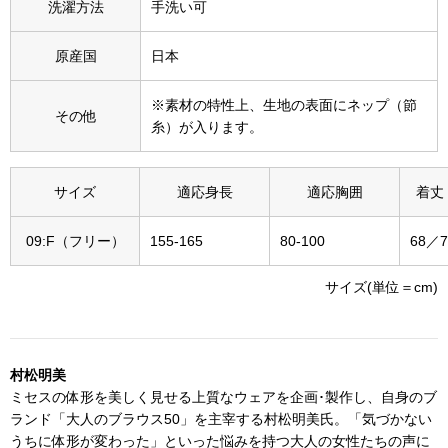
洗濯方法
手洗い可
その他
特集
原産国
日本
ウオッチ／ア
※素材の特性上、生地の表面にネップ（節
その他
糸）が入ります。
ホビー
すべて見る
ウオッチ
サイズ
適応身長
適応胸囲
着丈
ネックレス
ック
09:F（フリー）
155-165
80-100
68／7
ブレスレット
サイズ(単位＝cm)
その他
･テーブルウェア
村松明美
ファッション
ミセスの体形を美しく見せる上質なウェアを企画･製作し、自身のブ
ランド「大人のブラウス50」を主宰する村松明美氏。「気づかない
うちに体形が変わった」といった悩みを持つ大人の女性たちの声に