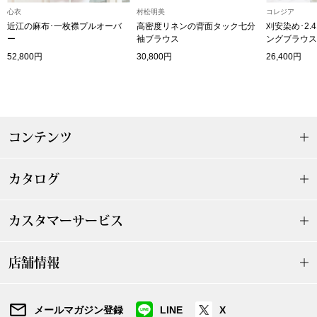
心衣
村松明美
コレジア
〈セイコー〉マウリッツハイス美術館公認フェ
近江の麻布･一枚襟プルオーバ
高密度リネンの背面タック七分
刈安染め･2
その他
ルメールオマージュウオッチ
ー
袖ブラウス
ングブラウス
52,800円
30,800円
26,400円
ブランド
和装
特集
和装小物
コンテンツ
その他
ティ
すべて見る
カタログ
ケア
カスタマーサービス
その他
ア
店舗情報
おすすめブラ
メールマガジン登録
LINE
X