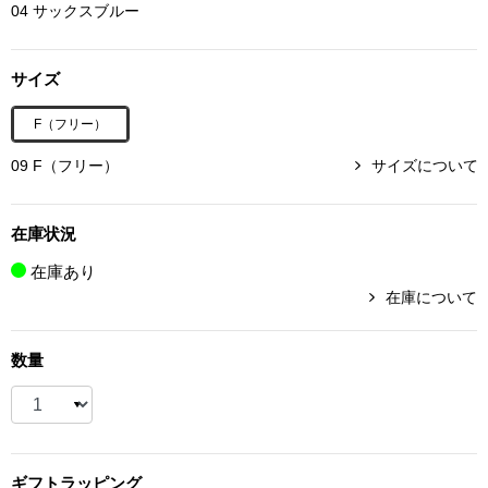
04 サックスブルー
ボトムス
サイズ
パンツ／スラッ
F（フリー）
ショート･クロ
09 F（フリー）
サイズについて
デニム
在庫状況
その他
在庫あり
在庫について
ルーム･アン
数量
ルームウェア／
BOGARD 最新号はこちら
アンダーウェア
ギフト
ラッピング