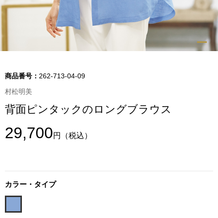
トップス
Tシャツ／カッ
物
ポロシャツ
／アクセサリー
商品番号：
262-713-04-09
シャツ
村松明美
ョン雑貨
背面ピンタックのロングブラウス
トレーナー／パ
29,700
円
（税込）
セーター／カー
ベスト
カラー・タイプ
その他