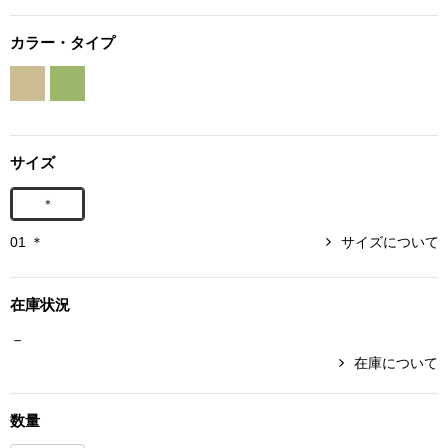
ボトムス
カラー・タイプ
パンツ／スラッ
ショート･クロ
サイズ
デニム
＊
その他
01 ＊
サイズについて
在庫状況
ルーム･アン
－
在庫について
ルームウェア／
数量
BOGARD 最新号はこちら
アンダーウェア