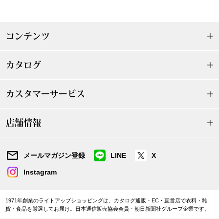
帽子
キッズ
ネクタイ
芸品
コンテンツ
マフラー／スヌ
カタログ
スカーフ／スト
カスタマーサービス
手袋
店舗情報
ベルト
メールマガジン登録
LINE
X
靴下
Instagram
サングラス／メ
1971年創業のライトアップショッピングは、カタログ通販・EC・直営店で衣料・雑
貨・食品を厳選してお届け。日本通信販売協会会員・朝日新聞社グループ企業です。
傘／日傘