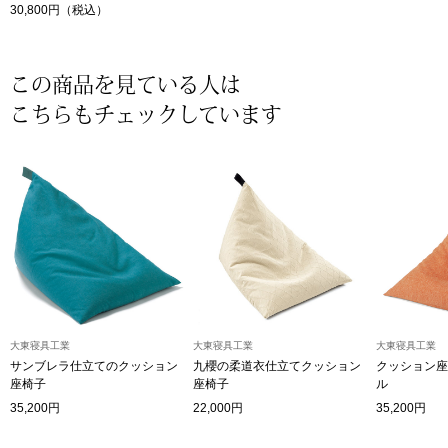
30,800円（税込）
その他
特集
この商品を見ている人は
ウオッチ／ア
こちらもチェックしています
ホビー
すべて見る
ウオッチ
ネックレス
ック
ブレスレット
その他
･テーブルウェア
大東寝具工業
大東寝具工業
大東寝具工業
サンブレラ仕立てのクッション
九櫻の柔道衣仕立てクッション
クッション座
座椅子
座椅子
ル
ファッション
35,200円
22,000円
35,200円