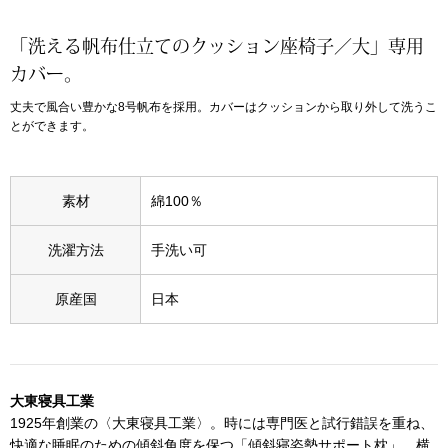
アンダーウェア
「洗える帆布仕立てのクッション座椅子／大」専用
リュック･バッ
カバー。
ボストンバッグ
丈夫で風合い豊かな8号帆布を採用。カバーはクッションから取り外して洗うこ
とができます。
スーツケース／
素材
綿100％
物
その他
洗濯方法
手洗い可
／アクセサリー
シューズ
原産国
日本
ョン雑貨
スリップオン
レースアップ
大東寝具工業
1925年創業の〈大東寝具工業〉。時には専門医と試行錯誤を重ね、
快適な睡眠のための傾斜角度を保つ「傾斜寝姿勢サポート枕」、横