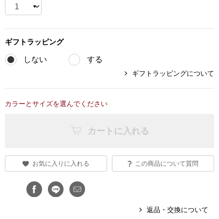
ブランド
その他
ギフト
ラッピング
特集
バッグ
しない
する
カタログ
ギフトラッピングについて
トートバッグ
カラーとサイズを選んでください
ス
すべて見る
ハンドバッグ
カートに入れる
ショルダーバッ
ブリーフケース
お気に入りに入れる
この商品について質問
ス／チュニック
クラッチバッグ
返品・交換について
ボディバッグ