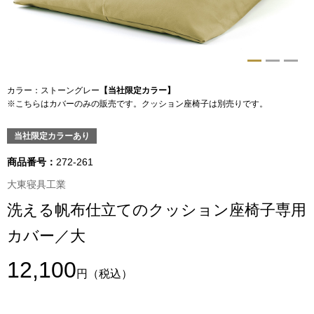
トップス
Tシャツ／カッ
物
ポロシャツ
カラー：ストーングレー
【当社限定カラー】
／アクセサリー
※こちらはカバーのみの販売です。クッション座椅子は別売りです。
シャツ
当社限定カラーあり
ョン雑貨
トレーナー／パ
商品番号：
272-261
大東寝具工業
セーター／カー
洗える帆布仕立てのクッション座椅子専用
カバー／大
ベスト
12,100
その他
円
（税込）