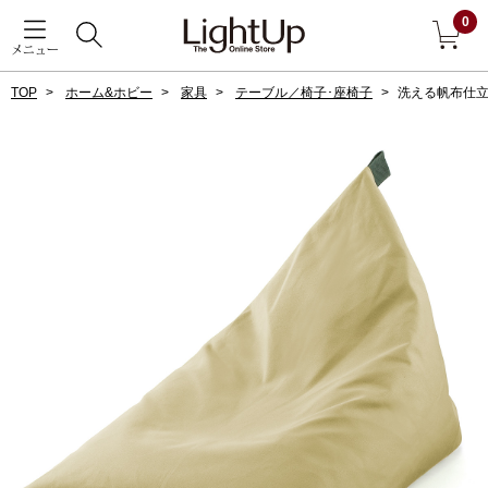
0
メニュー
TOP
ホーム&ホビー
家具
テーブル／椅子･座椅子
洗える帆布仕
戻る
アウター
すべて見る
ジャケット
コート
ブルゾン
アンダーウェア
その他