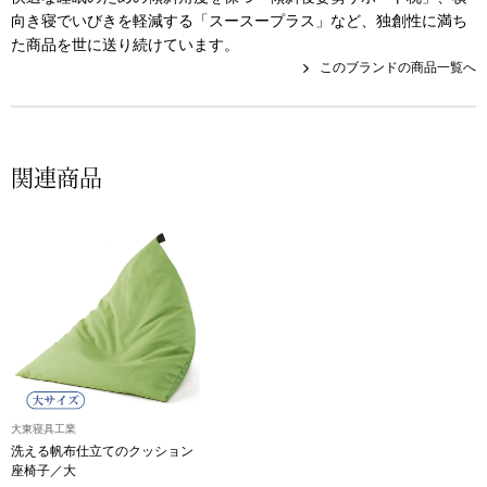
スニーカー
向き寝でいびきを軽減する「スースープラス」など、独創性に満ち
た商品を世に送り続けています。
ブーツ
このブランドの商品一覧へ
サンダル
関連商品
その他
財布／小物
財布／コインケ
革小物
Miss Kyouko／ミスキョウコ
大東寝具工業
ポーチ
洗える帆布仕立てのクッション
座椅子／大
ブランド