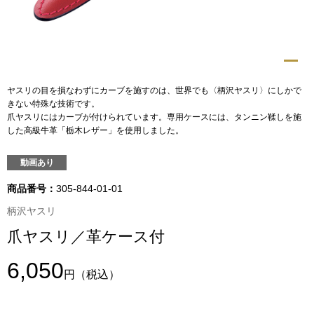
トップス
Tシャツ／カッ
物
ポロシャツ
ヤスリの目を損なわずにカーブを施すのは、世界でも〈柄沢ヤスリ〉にしかで
／アクセサリー
きない特殊な技術です。
爪ヤスリにはカーブが付けられています。専用ケースには、タンニン鞣しを施
シャツ
した高級牛革「栃木レザー」を使用しました。
ョン雑貨
トレーナー／パ
動画あり
商品番号：
305-844-01-01
セーター／カー
柄沢ヤスリ
爪ヤスリ／革ケース付
ベスト
6,050
その他
円
（税込）