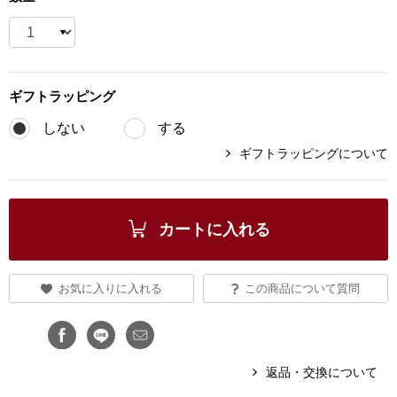
ブランド
その他
特集
ギフト
ラッピング
バッグ
カタログ
しない
する
トートバッグ
ギフトラッピングについて
ス
すべて見る
ハンドバッグ
カートに入れる
ショルダーバッ
お気に入りに入れる
この商品について質問
ブリーフケース
ス／チュニック
クラッチバッグ
返品・交換について
ボディバッグ