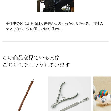
帽子
キッズ
ネクタイ
芸品
手仕事の妙による微細な差異が目の引っかかりを生み、同社の
マフラー／スヌ
ヤスリならではの優しい削り具合に。
スカーフ／スト
手袋
この商品を見ている人は
こちらもチェックしています
ベルト
靴下
サングラス／メ
傘／日傘