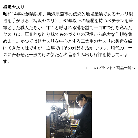
その他
柄沢ヤスリ
昭和14年の創業以来、新潟県燕市の伝統的地場産業であるヤスリ製
特集
造を手がける〈柄沢ヤスリ〉。67年以上の経歴を持つベテランを筆
頭とした職人たちが、“目” と呼ばれる溝を鏨で一目ずつ打ち込んだ
ウオッチ／ア
ヤスリは、圧倒的な削り味でものづくりの現場から絶大な信頼を集
ホビー
めます。かつては組ヤスリを中心とする工業用のヤスリの製造を続
すべて見る
ウオッチ
けてきた同社ですが、近年ではその知見を活かしつつ、時代のニー
ズに合わせた一般向けの新たな名品を生み出し好評を博していま
す。
ネックレス
このブランドの商品一覧へ
ック
ブレスレット
その他
･テーブルウェア
ファッション