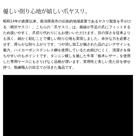
優しい削り心地が嬉しい爪ヤスリ。
アンダーウェア
リュック･バッ
昭和14年の創業以来、新潟県燕市の伝統的地場産業であるヤスリ製造を手がけ
る〈柄沢ヤスリ〉。こちらの「爪ヤスリ」は、曲線が手足の爪にフィットする
ボストンバッグ
ため扱いやすく、爪切り代わりにもお使いいただけます。目の深さを従来より
も浅く、細かく刻むことで優しい削り心地も実現しました。余分な力を必要と
せず、滑らかな削り上がりです。つや消し加工が施された品のよいデザインも
スーツケース／
魅力。ハイカーボンステンレス鋼を使用しているため錆びにくく、清潔さを保
ちやすいのもポイントです。タンニン鞣しを施した牛革「栃木レザー」を使用
した専用ケースにもさりげなく品格が漂います。実用性と美しい見た目を併せ
物
その他
持つ、熟練職人の目立てが活きた逸品です。
／アクセサリー
シューズ
ョン雑貨
スリップオン
レースアップ