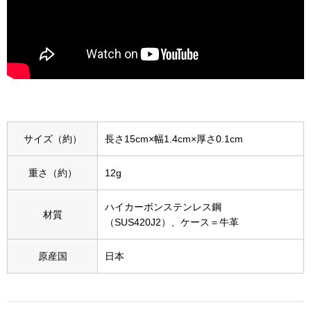
スニーカー
ブーツ
サンダル
その他
サイズ（約）
長さ15cm×幅1.4cm×厚さ0.1cm
財布／小物
重さ（約）
12g
ハイカーボンステンレス鋼
財布／コインケ
材質
（SUS420J2）、ケース＝牛革
革小物
原産国
日本
Miss Kyouko／ミスキョウコ
ポーチ
ブランド