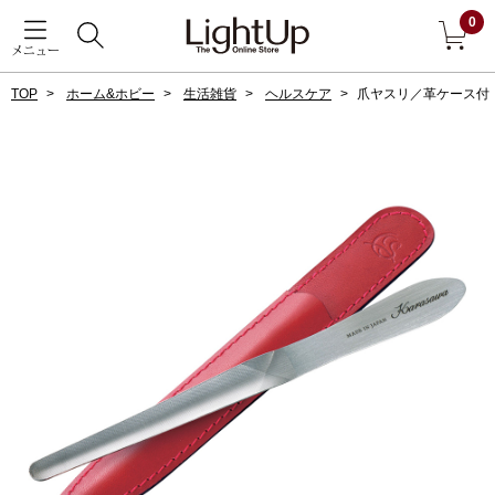
0
メニュー
TOP
ホーム&ホビー
生活雑貨
ヘルスケア
爪ヤスリ／革ケース付
戻る
アウター
すべて見る
ジャケット
コート
ブルゾン
アンダーウェア
その他