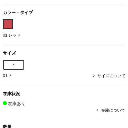
ボトムス
カラー・タイプ
パンツ／スラッ
01 レッド
ショート･クロ
デニム
サイズ
＊
その他
01 ＊
サイズについて
ルーム･アン
在庫状況
在庫あり
ルームウェア／
在庫について
BOGARD 最新号はこちら
アンダーウェア
数量