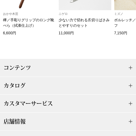
〈セイコー〉マウリッツハイス美術館公認フェ
その他
おかや木芸
ニゲロ
ミズノ
ルメールオマージュウオッチ
欅／手彫りグリップのロング靴
少ない力で切れる爪切りばさみ
ボルレッチ／
べら（拭漆仕上げ）
とやすりのセット
フ
ブランド
6,600円
11,000円
7,150円
和装
特集
和装小物
コンテンツ
その他
ティ
すべて見る
カタログ
ケア
その他
カスタマーサービス
ア
おすすめブラ
店舗情報