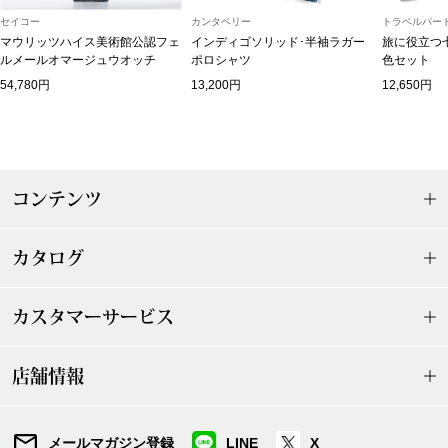
セイコー
カンタベリー
トラベルパート
ブランド
その他
マウリッツハイス美術館公認フェ
インディゴソリッド･半袖ラガー
旅に役立つ
ルメールオマージュウオッチ
ポロシャツ
色セット
特集
54,780円
13,200円
12,650円
バッグ
カタログ
トートバッグ
コンテンツ
ス
すべて見る
ハンドバッグ
カタログ
ショルダーバッ
カスタマーサービス
ブリーフケース
店舗情報
ス／チュニック
クラッチバッグ
ボディバッグ
メールマガジン登録
LINE
X