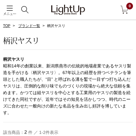
0
メニュー
TOP
ブランド一覧
柄沢ヤスリ
戻る
柄沢ヤスリ
アウター
すべて見る
柄沢ヤスリ
ジャケット
昭和14年の創業以来、新潟県燕市の伝統的地場産業であるヤスリ製
造を手がける〈柄沢ヤスリ〉。67年以上の経歴を持つベテランを筆
頭とした職人たちが、“目” と呼ばれる溝を鏨で一目ずつ打ち込んだ
コート
ヤスリは、圧倒的な削り味でものづくりの現場から絶大な信頼を集
めます。かつては組ヤスリを中心とする工業用のヤスリの製造を続
ブルゾン
けてきた同社ですが、近年ではその知見を活かしつつ、時代のニー
ズに合わせた一般向けの新たな名品を生み出し好評を博していま
す。
アンダーウェア
その他
2
該当商品：
件 ／ 1-2件表示