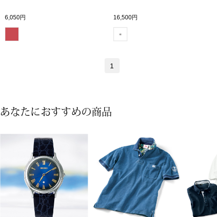
ボトムス
6,050円
16,500円
パンツ／スラッ
ショート･クロ
1
デニム
あなたにおすすめの商品
その他
ルーム･アン
ルームウェア／
BOGARD 最新号はこちら
アンダーウェア