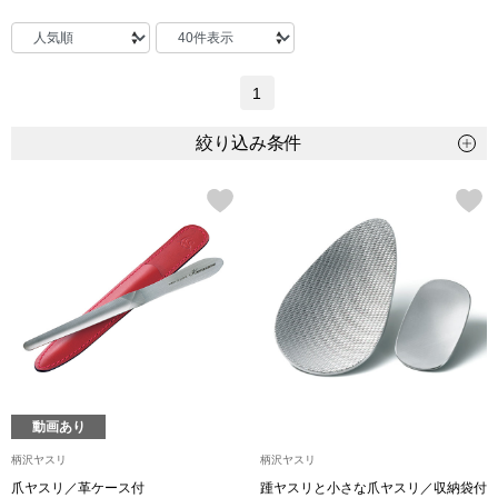
トップス
Tシャツ／カッ
1
物
ポロシャツ
絞り込み条件
／アクセサリー
シャツ
ョン雑貨
トレーナー／パ
セーター／カー
ベスト
動画あり
その他
柄沢ヤスリ
柄沢ヤスリ
爪ヤスリ／革ケース付
踵ヤスリと小さな爪ヤスリ／収納袋付