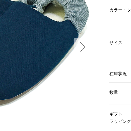
傘／日傘
ェア
ウオッチ
その他
カラー・
財布／小物
ネックレス
ブレスレット
和装
その他
財布／コインケース
革小物
ポーチ
着物／浴衣
ファッション雑貨
サイズ
その他
和装小物
バッグ
その他
帽子
ウオッチ／アクセサリー
ネクタイ
その他
マフラー／スヌード
在庫状況
スカーフ／ストール
ウオッチ
手袋
ネックレス
ベルト
ブレスレット
数量
靴下
リング
サングラス／メガネ
イヤリング／ピアス
バッグ
傘／日傘
ブローチ
ギフト
その他
その他
ラッピン