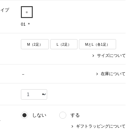
【特集】〈セイコー〉マウリッ
Miss Kyouko／ミスキョウコ
Salon de GRANDGRIS
【特集】食彩倶楽部
タイプ
ツハイス美術館公認フェルメー
01 ＊
おすすめブランド
おすすめブランド
おすすめブランド
ルオマージュウオッチ
BOGARD 最新号はこちら
リネアフレスコ
ベキュア グラン／プレミアム
食彩倶楽部
おすすめブランド
M（2足）
L（2足）
MとL（各1足）
ヤッコマリカルド
メイクプロポーション
おすすめブランド
セイコー
銀座花菱
ネイチャーマジック
サイズについて
おすすめ特集
ソニー
ミスキョウコ
かづきれいこ
ザ･ノース･フェイス
コラントッテ
ベアー
レフィーネ
【特集】〈銀座 梅林〉国産ヒレ肉
ヘリーハンセン
在庫について
－
の特製カツ丼の具
Fabric by ベストオブモリス
カンタベリー
フェイラー
【特集】ご飯のお供
金谷製靴
おすすめ特集
おすすめ特集
【特集】おうちご飯、おうち飲み
ヘンリーコットンズ
【特集】ゆったりサイズ for Ladies
【特集】当社限定ビューティーアイ
おすすめ特集
テム
【特集】ベーシックアイテム for
しない
する
おすすめ特集
Ladies
【特集】VECUA GRAND PREMIUM
【特集】William Morris／ウィリア
グ
ギフトラッピングについて
ム･モリス
【特集】〈ロングウォーク〉カラフ
【特集】五島の椿