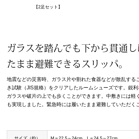
ヘルスケア
【2足セット】
その他
ガラスを踏んでも下から貫通し
たまま避難できるスリッパ。
地震などの災害時、ガラス片や割れた食器などが散乱する
き試験（JIS規格）をクリアしたルームシューズです。鋭
ガラスや破片の上でも歩くことができます。中敷きには軽
も実現しました。緊急時には履いたまま避難していただく
サイズ（約）
M＝22.5～24cm、L＝24.5～27cm