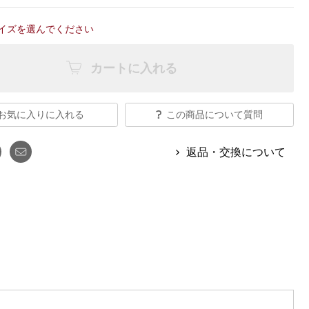
【特集】Travel Partner／トラベル
ルボタンのアルパカ混ニット
【特集】使いやすさを追求した 防
パートナー
災用品
イズを選んでください
【特集】canterbury／カンタベリー
【特集】ギフトセレクション
【特集】HELLY HANSEN／ヘリー
カートに入れる
ハンセン
お気に入りに入れる
この商品について質問
おすすめカタログ
返品・交換について
BOGARD August 2026 vol.181
BOGARD July 2026 vol.180
RUGLOG 2026 Summer Vol.30