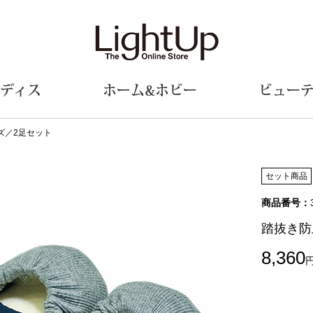
ディス
ホーム&ホビー
ビュー
ズ／2足セット
ェア
ウェア
財布／小物
シューズ
美術･工芸品
定期便
和装
ファッシ
セット商品
商品番号：
財布／コインケース
スリップオン
和装小物
帽子
革小物
レースアップ
その他
マフラー／ス
踏抜き防
ポーチ
パンプス
スカーフ／ス
8,360
その他
スニーカー
手袋
その他
ツ
ブーツ
ベルト
サンダル
靴下
ウオッチ／アクセサリー
その他
サングラス／