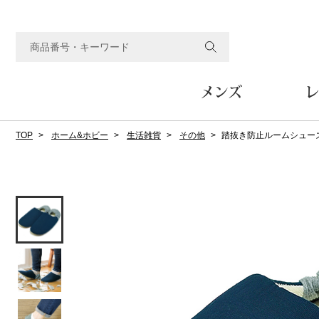
メンズ
レ
TOP
ホーム&ホビー
生活雑貨
その他
踏抜き防止ルームシュー
すべてのメンズアイテム
すべてのレディスアイテム
すべてのホーム&ホビーアイテム
すべてのビューティアイテム
すべてのグルメアイテム
アウター
アウター
家具
フェイスケア
食品
ルーム･アンダーウ
ボトムス
キッチン･テーブル
メイクアップ
頒布会
ジャケット
ジャケット
テーブル／椅子･座椅子
ルームウェア／パジャマ
スカート
テーブルウェア
コート
コート
収納家具
アンダーウェア
パンツ／スラックス
調理器具
ボディケア
ワイン／ビール／酒
フレグランス
ブルゾン
ブルゾン
その他
その他
ワイド･ガウチョパンツ
キッチン雑貨
その他
その他
レギンス／スパッツ
その他
ショート･クロップドパン
ファブリック
バッグ
ヘアケア
その他
その他
その他
トップス
トップス
家電
クッション／座布団
トートバッグ