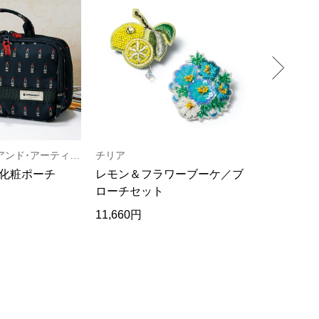
アルティザン･アンド･アーティスト×デュテル社
チリア
クロダ
化粧ポーチ
レモン＆フラワーブーケ／ブ
洗えるガー
ローチセット
グローブ／
11,660円
19,800円