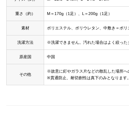
重さ（約）
M＝170g（1足）、L＝200g（1足）
素材
ポリエステル、ポリウレタン、中敷き＝ポリ
洗濯方法
※洗濯できません。汚れた場合はよく絞った
原産国
中国
※故意に釘やガラス片などの散乱した場所へ
その他
※貫通防止、耐切創性は真下のみとなります