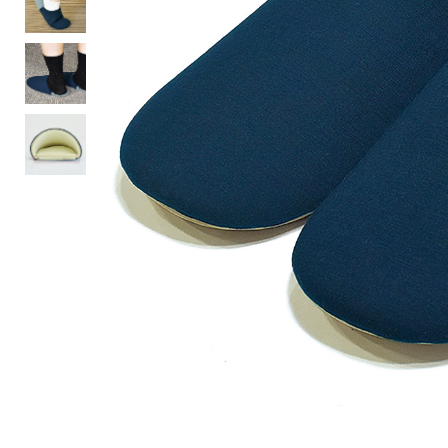
ルーム･アンダーウ
Tシャツ／カットソー
Tシャツ／カットソー
ブランケット／ソファカバー
ハンドバッグ
生活家電
ポロシャツ
ポロシャツ
カーペット／ラグ／マット
ショルダーバッグ
キッチン家電
シャツ
シャツ／ブラウス
寝具
ブリーフケース
ルームウェア／パジャマ
AV機器
トレーナー／パーカ
タンクトップ／キャミソール
カーテン／のれん／簾
クラッチバッグ
アンダーウェア
その他
セーター／カーディガン
トレーナー／パーカ
その他
ボディバッグ
その他
ベスト
セーター
リュック･バックパック
ホビー･キッズ
その他
カーディガン／アンサンブル
ボストンバッグ
生活雑貨
バッグ
ベスト
スーツケース／キャリー
ホビー／玩具
スーツ
その他
ボトムス
インテリアアート･ルームアクセ
トートバッグ
人形／ぬいぐるみ
その他
サリー
ハンドバッグ
光学機器
クロック／気象計
シューズ
パンツ／スラックス
ショルダーバッグ
ステーショナリー
バス･トイレタリー
ワンピース／チュニック
ショート･クロップドパンツ
クラッチバッグ
AVソフト／書籍／図録
ランドリー
デニム
スリップオン
ボディバッグ
アウトドア･スポーツ用品
掃除用品
その他
ワンピース
レースアップ
リュック･バックパック
その他
スリッパ／ルームシューズ
シャツワンピース
スニーカー
ボストンバッグ
防災･防犯用品
チュニック
ブーツ
スーツケース／キャリー
ガーデニング
サンダル
その他
和のインテリア小物
その他
仏具／香