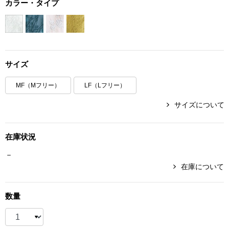
カラー・タイプ
ボトムス
パンツ／スラッ
サイズ
ショート･クロ
MF（Mフリー）
LF（Lフリー）
デニム
サイズについて
その他
在庫状況
－
ルーム･アン
在庫について
ルームウェア／
数量
BOGARD 最新号はこちら
アンダーウェア