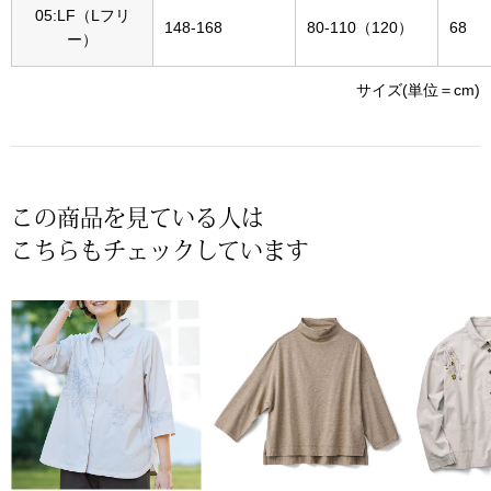
帽子
キッズ
05:LF（Lフリ
148-168
80-110（120）
68
ー）
ネクタイ
芸品
サイズ(単位＝cm)
マフラー／スヌ
スカーフ／スト
この商品を見ている人は
手袋
こちらもチェックしています
ベルト
靴下
サングラス／メ
傘／日傘