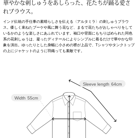
華やかな刺しゅうをあしらった、花たちが踊る愛さ
れブラウス。
アンダーウェア
リュック･バッ
インド伝統の手仕事の素晴らしさを伝える〈アルタミラ〉の刺しゅうブラウ
ス。優しく束ねたブーケや風に舞う花など、まるで花たちがおしゃべりをして
ボストンバッグ
いるかのような楽しさにあふれています。袖口や背面にもちりばめられた同色
系の花刺しゅうは、凝ったディテールによりシンプルに着るだけで華やかな印
象を演出。ゆったりとした身幅に小さめの襟が上品で、Tシャツやタンクトップ
スーツケース／
の上にジャケットのように羽織っても素敵です。
物
その他
／アクセサリー
Sleeve length
64cm
シューズ
ョン雑貨
Width
55cm
スリップオン
レースアップ