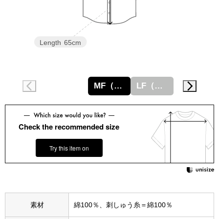
スニーカー
ブーツ
Length
65cm
サンダル
その他
MF（Mフリー）
LF（Lフリー）
財布／小物
Check the recommended size
Try this item on
財布／コインケ
革小物
Miss Kyouko／ミスキョウコ
ポーチ
素材
綿100％、刺しゅう糸＝綿100％
ブランド