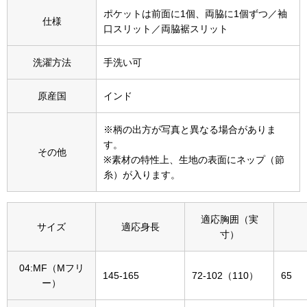
その他
ポケットは前面に1個、両脇に1個ずつ／袖
仕様
口スリット／両脇裾スリット
特集
洗濯方法
手洗い可
ウオッチ／ア
ホビー
すべて見る
原産国
インド
ウオッチ
※柄の出方が写真と異なる場合がありま
ネックレス
す。
その他
※素材の特性上、生地の表面にネップ（節
ック
糸）が入ります。
ブレスレット
その他
適応胸囲（実
サイズ
適応身長
寸）
･テーブルウェア
04:MF（Mフリ
ファッション
145-165
72-102（110）
65
ー）