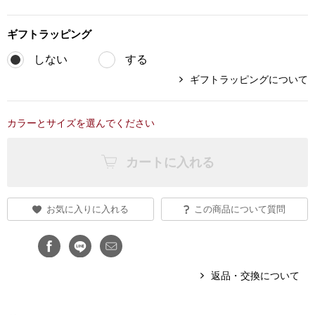
ブランド
その他
ギフト
ラッピング
しない
する
特集
ギフトラッピングについて
バッグ
カタログ
トートバッグ
カラーとサイズを選んでください
ス
すべて見る
ハンドバッグ
カートに入れる
ショルダーバッ
お気に入りに入れる
この商品について質問
ブリーフケース
ス／チュニック
クラッチバッグ
返品・交換について
ボディバッグ