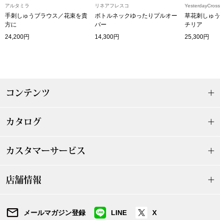
アルタミラ
リネアフレスコ
YesterdayCross
〈セイコー〉マウリッツハイス美術館公認フェ
手刺しゅうブラウス／花束を貴
ボトルネックゆったりプルオー
草花刺しゅう
その他
方に
バー
チリア
ルメールオマージュウオッチ
24,200円
14,300円
25,300円
ブランド
和装
特集
和装小物
コンテンツ
その他
ティ
すべて見る
カタログ
ケア
カスタマーサービス
その他
ア
店舗情報
おすすめブラ
メールマガジン登録
LINE
X