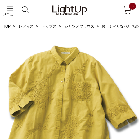
0
メニュー
TOP
レディス
トップス
シャツ／ブラウス
おしゃべりな花たちの
戻る
アウター
すべて見る
ジャケット
コート
ブルゾン
アンダーウェア
その他