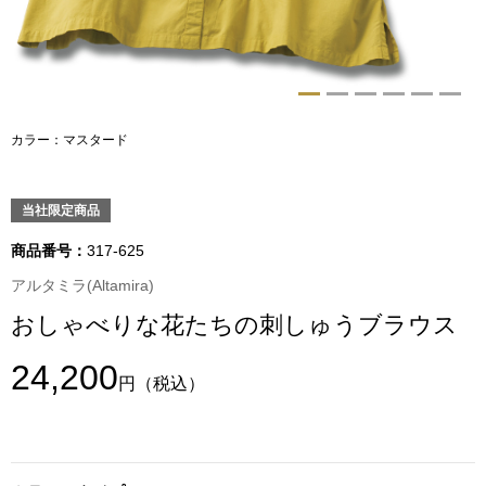
トップス
Tシャツ／カッ
物
ポロシャツ
カラー：マスタード
／アクセサリー
シャツ
当社限定商品
ョン雑貨
トレーナー／パ
商品番号：
317-625
アルタミラ(Altamira)
セーター／カー
おしゃべりな花たちの刺しゅうブラウス
ベスト
24,200
円
（税込）
その他