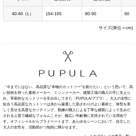
その他
40:40（L）
154-165
80-90
60
特集
サイズ(単位＝cm)
ウオッチ／ア
ホビー
すべて見る
ウオッチ
ネックレス
ック
ブレスレット
「今までにはない、高品質な“本物のカットソー”を創りたい」という思いで、高
い技術を持った素材メーカー、ミシンメーカー、縫製工場の職人の手に支えら
その他
れ、革新的なカットソーを生み出してきた〈PUPULA/ププラ〉。大人の女性に
似合う高品質なカットソーは糸から厳選した肌ざわりのよい素材と、体型を美
･テーブルウェア
しく見せる高度なカッティング、熟練の職人による丁寧な縫製によって生みだ
される上質で繊細なフォルムこそが、幅広い年齢層に支持されている理由で
ファッション
す。オフィシャルからプライベートまで、あらゆるシーンにおいて、自立した
大人の女性を、活動的かつ知的に輝かせます。