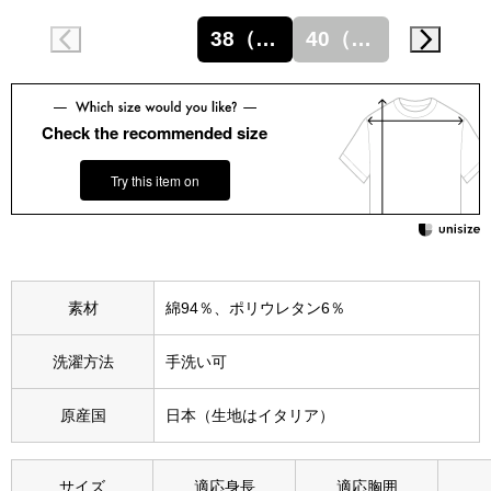
スニーカー
38（M）
40（L）
ブーツ
サンダル
Check the recommended size
Try this item on
その他
財布／小物
素材
綿94％、ポリウレタン6％
財布／コインケ
洗濯方法
手洗い可
革小物
原産国
日本（生地はイタリア）
Miss Kyouko／ミスキョウコ
ポーチ
ブランド
サイズ
適応身長
適応胸囲