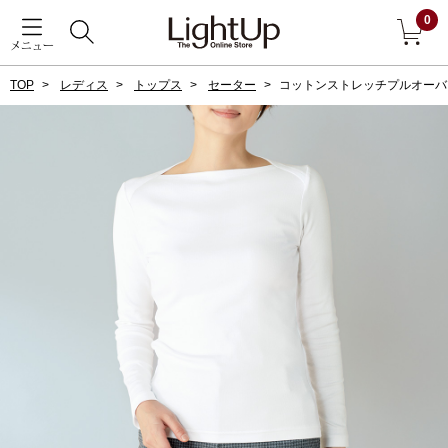
0
メニュー
TOP
レディス
トップス
セーター
コットンストレッチプルオーバ
戻る
アウター
すべて見る
ジャケット
コート
ブルゾン
アンダーウェア
その他