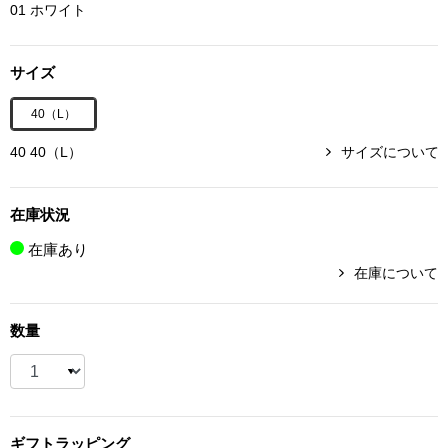
01 ホワイト
ボトムス
サイズ
パンツ／スラッ
40（L）
ショート･クロ
40 40（L）
サイズについて
デニム
在庫状況
その他
在庫あり
在庫について
ルーム･アン
数量
ルームウェア／
BOGARD 最新号はこちら
アンダーウェア
ギフト
ラッピング