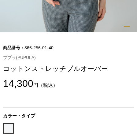
トップス
Tシャツ／カッ
物
ポロシャツ
／アクセサリー
商品番号：
366-256-01-40
シャツ
ププラ(PUPULA)
ョン雑貨
コットンストレッチプルオーバー
トレーナー／パ
14,300
円
（税込）
セーター／カー
ベスト
カラー・タイプ
その他