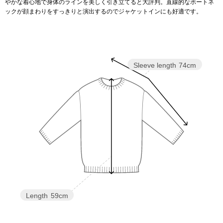
やかな着心地で身体のラインを美しく引き立てると大評判。直線的なボートネ
ックが顔まわりをすっきりと演出するのでジャケットインにも好適です。
アンダーウェア
リュック･バッ
ボストンバッグ
Sleeve length
74cm
スーツケース／
物
その他
／アクセサリー
シューズ
ョン雑貨
スリップオン
Length
59cm
レースアップ