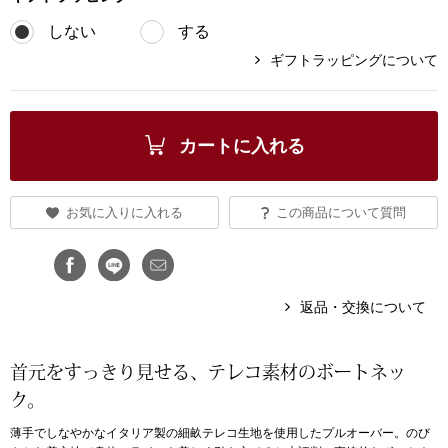
しない
する
ブランド
その他
ギフトラッピングについて
特集
バッグ
カタログ
カートに入れる
トートバッグ
お気に入りに入れる
この商品について質問
ス
すべて見る
ハンドバッグ
ショルダーバッ
返品・交換について
ブリーフケース
首元をすっきり見せる、テレコ素材のボートネッ
ス／チュニック
クラッチバッグ
ク。
薄手でしなやかなイタリア製の細畝テレコ生地を使用したプルオーバー。のび
ボディバッグ