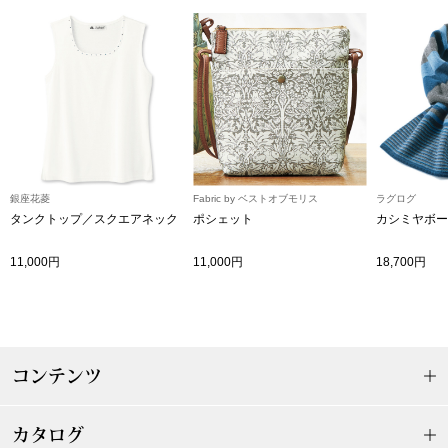
〈セイコー〉マウリッツハイス美術館公認フェ
その他
ルメールオマージュウオッチ
ブランド
和装
特集
和装小物
銀座花菱
Fabric by ベストオブモリス
ラグログ
タンクトップ／スクエアネック
ポシェット
カシミヤボー
その他
ティ
すべて見る
11,000円
11,000円
18,700円
ケア
その他
ア
コンテンツ
おすすめブラ
カタログ