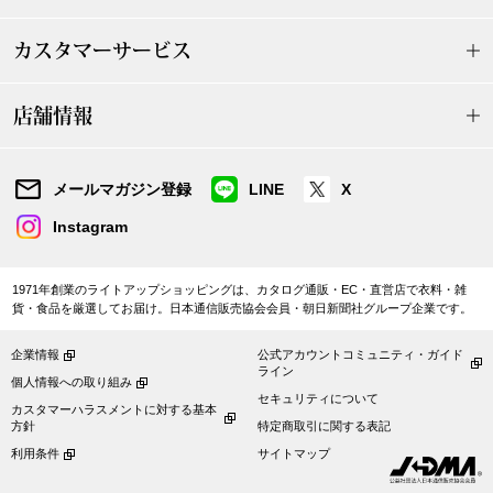
ザ･ノース･フ
ップ
カスタマーサービス
ヘリーハンセン
ンス
店舗情報
カンタベリー
金谷製靴
メールマガジン登録
LINE
X
Instagram
ヘンリーコット
1971年創業のライトアップショッピングは、カタログ通販・EC・直営店で衣料・雑
貨・食品を厳選してお届け。日本通信販売協会会員・朝日新聞社グループ企業です。
おすすめ特集
企業情報
公式アカウントコミュニティ・ガイド
ライン
個人情報への取り組み
【特集】Trave
セキュリティについて
カスタマーハラスメントに対する基本
方針
特定商取引に関する表記
【特集】cante
利用条件
サイトマップ