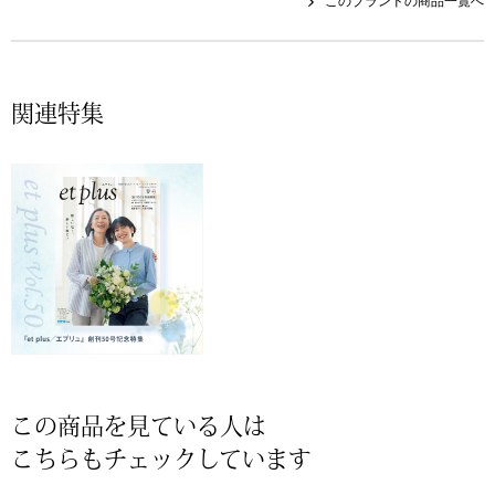
このブランドの商品一覧へ
帽子
キッズ
ネクタイ
芸品
関連特集
マフラー／スヌ
スカーフ／スト
手袋
ベルト
靴下
サングラス／メ
この商品を見ている人は
こちらもチェックしています
傘／日傘