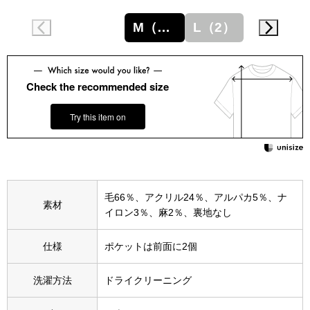
スニーカー
M（1）
L（2）
ブーツ
サンダル
Check the recommended size
その他
Try this item on
財布／小物
毛66％、アクリル24％、アルパカ5％、ナ
素材
財布／コインケ
イロン3％、麻2％、裏地なし
仕様
ポケットは前面に2個
革小物
Miss Kyouko／ミスキョウコ
洗濯方法
ドライクリーニング
ポーチ
ブランド