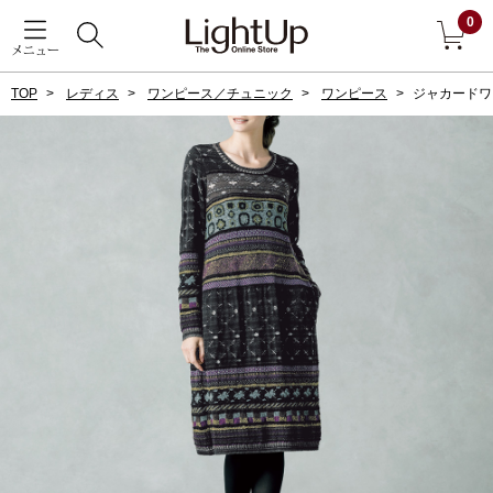
0
メニュー
TOP
レディス
ワンピース／チュニック
ワンピース
ジャカードワ
戻る
アウター
すべて見る
ジャケット
コート
ブルゾン
アンダーウェア
その他