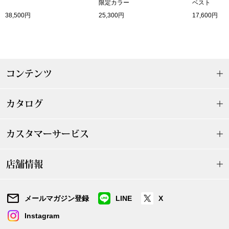
限定カラー
ベスト
38,500円
25,300円
17,600円
〈セイコー〉マウリッツハイス美術館公認フェ
その他
ルメールオマージュウオッチ
ブランド
和装
コンテンツ
特集
和装小物
カタログ
その他
ティ
すべて見る
カスタマーサービス
ケア
その他
店舗情報
ア
メールマガジン登録
LINE
X
おすすめブラ
Instagram