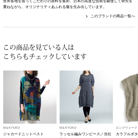
帽子
世界各地を巡ってこだわりの原料を集め、日本の高度な技術を駆使して研究を
キッズ
重ねながら、オリジナリティあふれる服を生み出しています。
このブランドの商品一覧へ
ネクタイ
芸品
マフラー／スヌ
この商品を見ている人は
スカーフ／スト
こちらもチェックしています
手袋
ベルト
靴下
サングラス／メ
M＆KYOKO
M＆KYOKO
ロングウォーク
傘／日傘
ジャカードニットベスト
ラッセル編みワンピース／当社
カラフルボタ