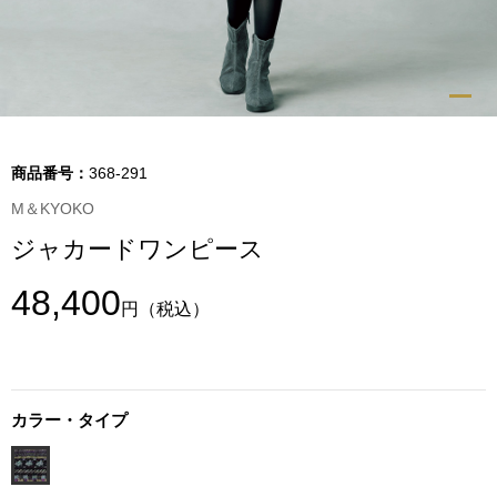
トップス
Tシャツ／カッ
物
ポロシャツ
／アクセサリー
商品番号：
368-291
シャツ
M＆KYOKO
ョン雑貨
ジャカードワンピース
トレーナー／パ
48,400
円
（税込）
セーター／カー
ベスト
カラー・タイプ
その他