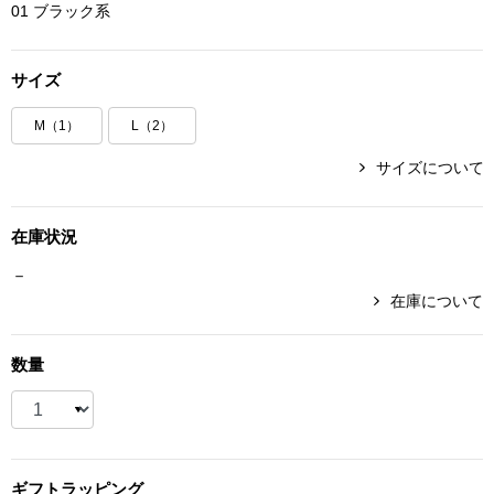
01 ブラック系
ボトムス
サイズ
パンツ／スラッ
M（1）
L（2）
ショート･クロ
サイズについて
デニム
在庫状況
その他
－
在庫について
ルーム･アン
数量
ルームウェア／
BOGARD 最新号はこちら
アンダーウェア
ギフト
ラッピング