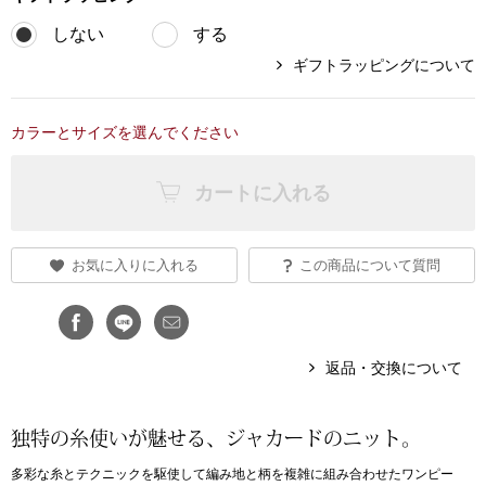
しない
する
ブランド
その他
ギフトラッピングについて
特集
バッグ
カラーとサイズを選んでください
カタログ
トートバッグ
カートに入れる
ス
すべて見る
ハンドバッグ
お気に入りに入れる
この商品について質問
ショルダーバッ
ブリーフケース
返品・交換について
ス／チュニック
クラッチバッグ
独特の糸使いが魅せる、ジャカードのニット。
多彩な糸とテクニックを駆使して編み地と柄を複雑に組み合わせたワンピー
ボディバッグ