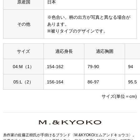
原産国
日本
その他
特集
※色合い、柄の出方が写真と異なる場合が
その他
あります。
ウオッチ／ア
※被りタイプのデザインです。
ホビー
すべて見る
ウオッチ
サイズ
適応身長
適応胸囲
ネックレス
04:M（1）
154-162
79-90
94
ック
ブレスレット
05:L（2）
156-164
86-97
95.5
サイズ(単位＝cm)
その他
･テーブルウェア
ファッション
糸作家の佐藤正樹氏が手掛けるブランド〈M.&KYOKO/エムアンドキョウコ〉。