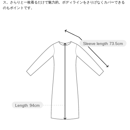
ス。さらりと一枚着るだけで魅力的。ボディラインをさりげなくカバーできる
のもポイントです。
アンダーウェア
リュック･バッ
ボストンバッグ
Sleeve length
73.5cm
スーツケース／
物
その他
／アクセサリー
シューズ
ョン雑貨
スリップオン
Length
94cm
レースアップ