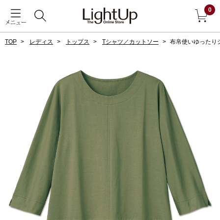
0
メニュー
TOP
レディス
トップス
Tシャツ／カットソー
布帛使いゆったり
戻る
アウター
すべて見る
ジャケット
コート
ブルゾン
アンダーウェア
その他