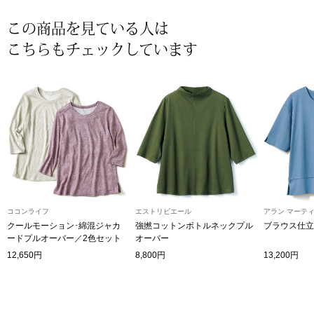
〈セイコー〉マウリッツハイス美術館公認フェ
この商品を見ている人は
その他
ルメールオマージュウオッチ
こちらもチェックしています
ブランド
和装
特集
和装小物
その他
ティ
すべて見る
ケア
ココンライフ
エストリビエール
アラン マーテ
その他
クールモーション･綿混ジャカ
強撚コットンボトルネックプル
ブラウス仕立
ードプルオーバー／2色セット
オーバー
ア
12,650円
8,800円
13,200円
おすすめブラ