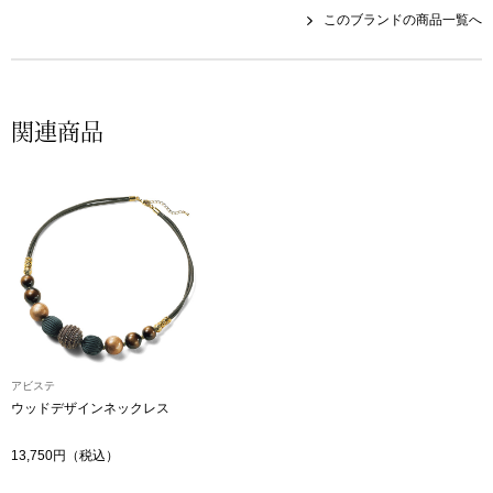
帽子
キッズ
このブランドの商品一覧へ
ネクタイ
芸品
マフラー／スヌ
関連商品
スカーフ／スト
手袋
ベルト
靴下
アビステ
ウッドデザインネックレス
サングラス／メ
13,750円（税込）
傘／日傘