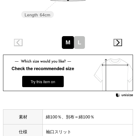
スニーカー
Length
64cm
ブーツ
サンダル
M
L
その他
Check the recommended size
財布／小物
Try this item on
財布／コインケ
革小物
素材
綿100％、別布＝綿100％
Miss Kyouko／ミスキョウコ
ポーチ
仕様
袖口スリット
ブランド