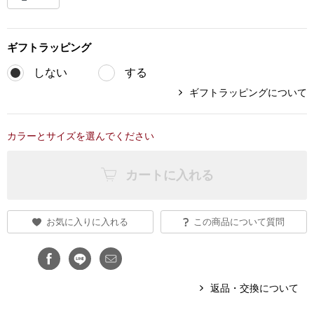
ブランド
その他
ギフト
ラッピング
特集
しない
する
バッグ
ギフトラッピングについて
カタログ
トートバッグ
カラーとサイズを選んでください
ス
すべて見る
ハンドバッグ
カートに入れる
ショルダーバッ
お気に入りに入れる
この商品について質問
ブリーフケース
ス／チュニック
クラッチバッグ
返品・交換について
ボディバッグ