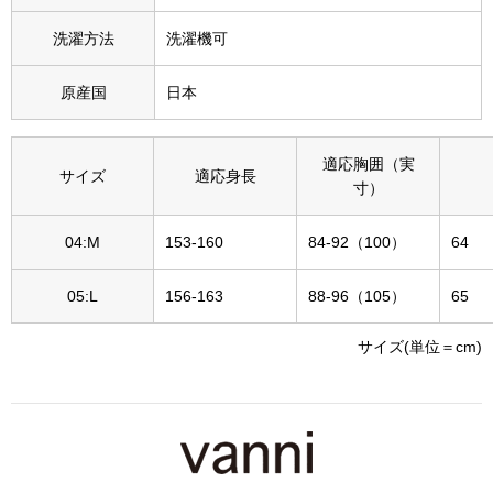
その他
洗濯方法
洗濯機可
特集
原産国
日本
ウオッチ／ア
ホビー
すべて見る
適応胸囲（実
ウオッチ
サイズ
適応身長
寸）
ネックレス
04:M
153-160
84-92（100）
64
ック
ブレスレット
05:L
156-163
88-96（105）
65
サイズ(単位＝cm)
その他
･テーブルウェア
ファッション