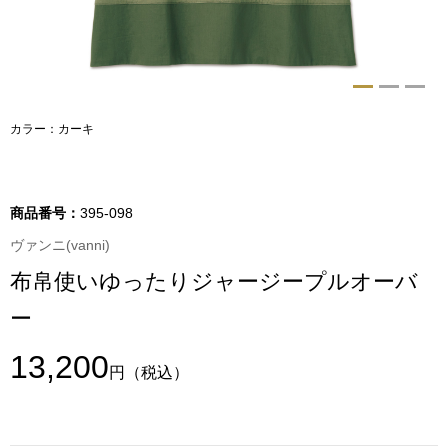
トップス
Tシャツ／カッ
物
ポロシャツ
カラー：カーキ
／アクセサリー
シャツ
ョン雑貨
商品番号：
395-098
トレーナー／パ
ヴァンニ(vanni)
布帛使いゆったりジャージープルオーバ
セーター／カー
ー
ベスト
13,200
円
（税込）
その他