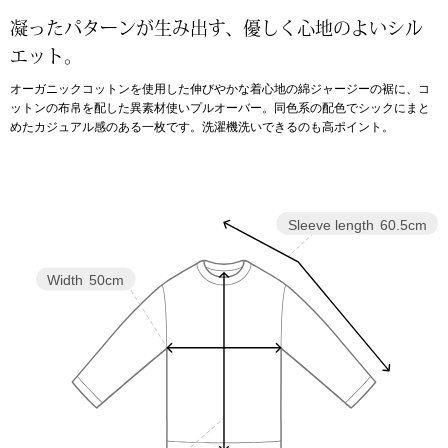
凝ったパターンが生み出す、優しく心地のよいシル
アンダーウェア
リュック･バッ
エット。
オーガニックコットンを使用した伸びやかな着心地の綿ジャージーの裾に、コ
ボストンバッグ
ットンの布帛を配した異素材使いプルオーバー。同色系の配色でシックにまと
めたカジュアル感のある一枚です。洗濯機洗いできるのも高ポイント。
スーツケース／
物
その他
Sleeve length
60.5cm
／アクセサリー
Width
50cm
シューズ
ョン雑貨
スリップオン
レースアップ