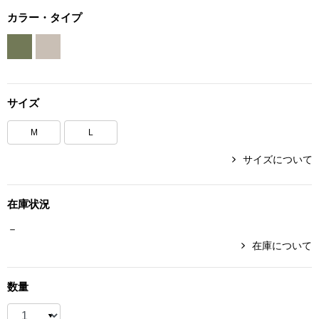
ボトムス
カラー・タイプ
パンツ／スラッ
ショート･クロ
サイズ
デニム
M
L
サイズについて
その他
在庫状況
ルーム･アン
－
在庫について
ルームウェア／
数量
BOGARD 最新号はこちら
アンダーウェア