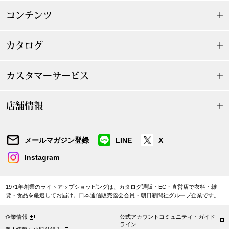
ザ･ノース･フ
ップ
コンテンツ
ヘリーハンセン
ンス
カタログ
カンタベリー
カスタマーサービス
金谷製靴
店舗情報
ヘンリーコット
メールマガジン登録
LINE
X
おすすめ特集
Instagram
【特集】Trave
1971年創業のライトアップショッピングは、カタログ通販・EC・直営店で衣料・雑
貨・食品を厳選してお届け。日本通信販売協会会員・朝日新聞社グループ企業です。
【特集】cante
企業情報
公式アカウントコミュニティ・ガイド
ライン