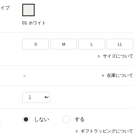
タイプ
【特集】〈セイコー〉マウリッ
Miss Kyouko／ミスキョウコ
Salon de GRANDGRIS
【特集】食彩倶楽部
ツハイス美術館公認フェルメー
01 ホワイト
おすすめブランド
おすすめブランド
おすすめブランド
ルオマージュウオッチ
BOGARD 最新号はこちら
リネアフレスコ
ベキュア グラン／プレミアム
食彩倶楽部
おすすめブランド
S
M
L
LL
ヤッコマリカルド
メイクプロポーション
おすすめブランド
サイズについて
セイコー
銀座花菱
ネイチャーマジック
おすすめ特集
ソニー
ミスキョウコ
かづきれいこ
ザ･ノース･フェイス
コラントッテ
ベアー
レフィーネ
在庫について
－
【特集】〈銀座 梅林〉国産ヒレ肉
ヘリーハンセン
の特製カツ丼の具
Fabric by ベストオブモリス
カンタベリー
フェイラー
【特集】ご飯のお供
金谷製靴
おすすめ特集
おすすめ特集
【特集】おうちご飯、おうち飲み
ヘンリーコットンズ
【特集】ゆったりサイズ for Ladies
【特集】当社限定ビューティーアイ
おすすめ特集
テム
しない
する
【特集】ベーシックアイテム for
おすすめ特集
グ
Ladies
【特集】VECUA GRAND PREMIUM
【特集】William Morris／ウィリア
ギフトラッピングについて
ム･モリス
【特集】〈ロングウォーク〉カラフ
【特集】五島の椿