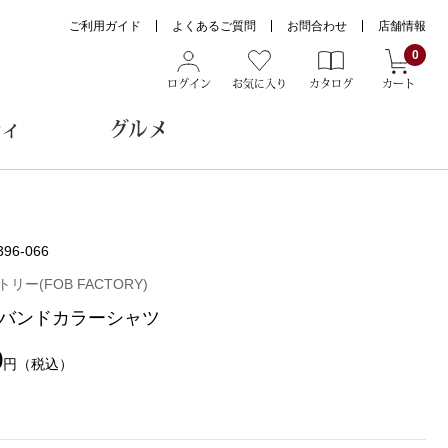
ご利用ガイド
よくあるご質問
お問合わせ
店舗情報
0
ログイン
お気に入り
カタログ
カート
ティ
グルメ
ョン雑貨
396-066
リー(FOB FACTORY)
バンドカラーシャツ
ヌード
トール
0
円
（税込）
メガネ