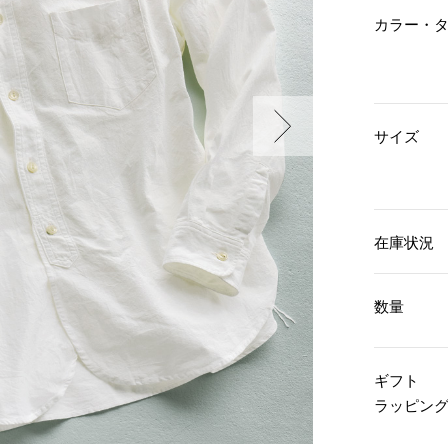
傘／日傘
ェア
ウオッチ
カラー・
その他
財布／小物
ネックレス
ブレスレット
和装
その他
財布／コインケース
革小物
ポーチ
着物／浴衣
サイズ
ファッション雑貨
その他
和装小物
バッグ
その他
帽子
ウオッチ／アクセサリー
ネクタイ
その他
マフラー／スヌード
在庫状況
スカーフ／ストール
ウオッチ
手袋
ネックレス
ベルト
ブレスレット
数量
靴下
リング
サングラス／メガネ
イヤリング／ピアス
バッグ
傘／日傘
ブローチ
ギフト
その他
その他
ラッピン