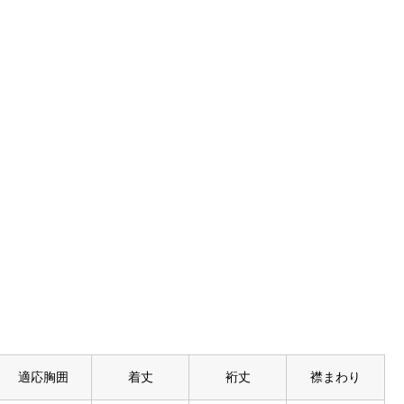
適応胸囲
着丈
裄丈
襟まわり