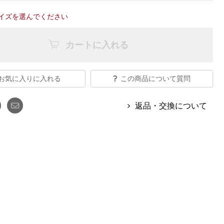
【特集】Travel Partner／トラベル
ルボタンのアルパカ混ニット
【特集】使いやすさを追求した 防
パートナー
イズを選んでください
災用品
【特集】canterbury／カンタベリー
【特集】ギフトセレクション
【特集】HELLY HANSEN／ヘリー
カートに入れる
ハンセン
お気に入りに入れる
この商品について質問
おすすめカタログ
返品・交換について
BOGARD August 2026 vol.181
BOGARD July 2026 vol.180
RUGLOG 2026 Summer Vol.30