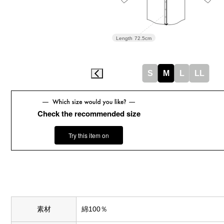
Length
72.5cm
S
M
L
LL
Check the recommended size
Try this item on
素材
綿100％