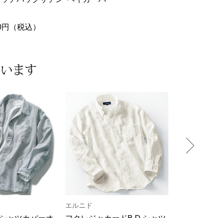
150円（税込）
ています
エルニド
バーンズア