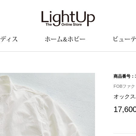
ディス
ホーム&ホビー
ビュー
ェア
ウェア
財布／小物
シューズ
美術･工芸品
定期便
和装
ファッシ
商品番号：
FOBファクト
財布／コインケース
スリップオン
和装小物
帽子
オックス
革小物
レースアップ
その他
マフラー／ス
ポーチ
パンプス
スカーフ／ス
17,60
その他
スニーカー
手袋
その他
ツ
ブーツ
ベルト
サンダル
靴下
ウオッチ／アクセサリー
その他
サングラス／