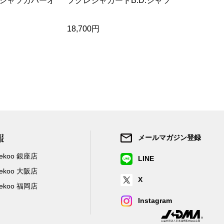
シャツカバーオ
フクレジャカードB.D.シャツ
オックスフォ
ツ
18,700円
16,280円
報
メールマガジン登録
/Zekoo 銀座店
LINE
/Zekoo 大阪店
X
/Zekoo 福岡店
Instagram