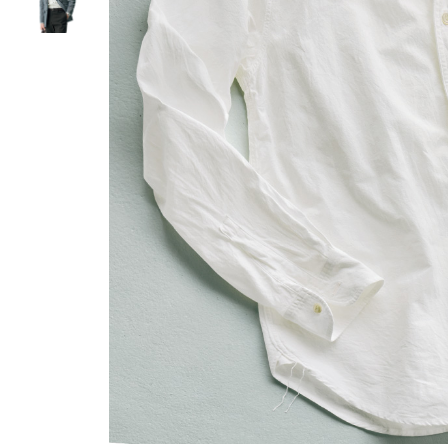
ルーム･アンダーウ
Tシャツ／カットソー
Tシャツ／カットソー
ブランケット／ソファカバー
ハンドバッグ
生活家電
ポロシャツ
ポロシャツ
カーペット／ラグ／マット
ショルダーバッグ
キッチン家電
シャツ
シャツ／ブラウス
寝具
ブリーフケース
ルームウェア／パジャマ
AV機器
トレーナー／パーカ
タンクトップ／キャミソール
カーテン／のれん／簾
クラッチバッグ
アンダーウェア
その他
セーター／カーディガン
トレーナー／パーカ
その他
ボディバッグ
その他
ベスト
セーター
リュック･バックパック
ホビー･キッズ
その他
カーディガン／アンサンブル
ボストンバッグ
生活雑貨
バッグ
ベスト
スーツケース／キャリー
ホビー／玩具
スーツ
その他
ボトムス
インテリアアート･ルームアクセ
トートバッグ
人形／ぬいぐるみ
その他
サリー
ハンドバッグ
光学機器
クロック／気象計
シューズ
パンツ／スラックス
ショルダーバッグ
ステーショナリー
バス･トイレタリー
ワンピース／チュニック
ショート･クロップドパンツ
クラッチバッグ
AVソフト／書籍／図録
ランドリー
デニム
スリップオン
ボディバッグ
アウトドア･スポーツ用品
掃除用品
その他
ワンピース
レースアップ
リュック･バックパック
その他
スリッパ／ルームシューズ
シャツワンピース
スニーカー
ボストンバッグ
防災･防犯用品
チュニック
ブーツ
スーツケース／キャリー
ガーデニング
サンダル
その他
和のインテリア小物
その他
仏具／香