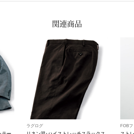
関連商品
ラグログ
FOB
･テー
リネン混･ハイストレッチスラックス
スト