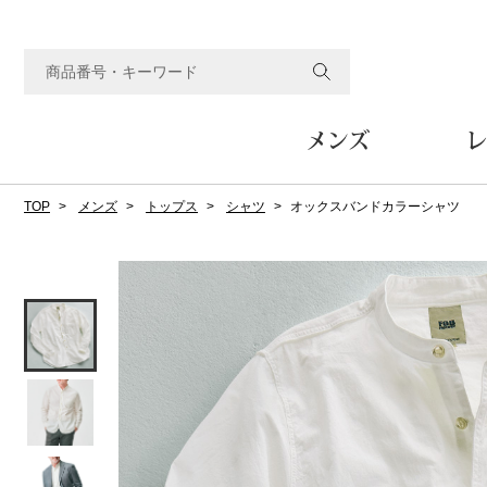
メンズ
レ
TOP
メンズ
トップス
シャツ
オックスバンドカラーシャツ
すべてのメンズアイテム
すべてのレディスアイテム
すべてのホーム&ホビーアイテム
すべてのビューティアイテム
すべてのグルメアイテム
アウター
アウター
家具
フェイスケア
食品
ルーム･アンダーウ
ボトムス
キッチン･テーブル
メイクアップ
頒布会
ジャケット
ジャケット
テーブル／椅子･座椅子
ルームウェア／パジャマ
スカート
テーブルウェア
コート
コート
収納家具
アンダーウェア
パンツ／スラックス
調理器具
ボディケア
ワイン／ビール／酒
フレグランス
ブルゾン
ブルゾン
その他
その他
ワイド･ガウチョパンツ
キッチン雑貨
その他
その他
レギンス／スパッツ
その他
ショート･クロップドパン
ファブリック
バッグ
ヘアケア
その他
その他
その他
トップス
トップス
家電
クッション／座布団
トートバッグ