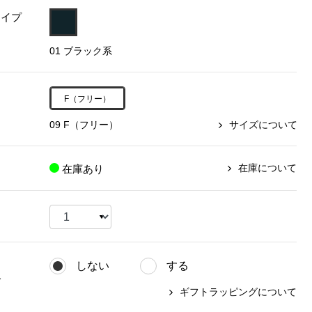
タイプ
【特集】〈セイコー〉マウリッ
Miss Kyouko／ミスキョウコ
Salon de GRANDGRIS
【特集】食彩倶楽部
ツハイス美術館公認フェルメー
01 ブラック系
おすすめブランド
おすすめブランド
おすすめブランド
ルオマージュウオッチ
BOGARD 最新号はこちら
リネアフレスコ
ベキュア グラン／プレミアム
食彩倶楽部
おすすめブランド
F（フリー）
ヤッコマリカルド
メイクプロポーション
おすすめブランド
09 F（フリー）
サイズについて
セイコー
銀座花菱
ネイチャーマジック
おすすめ特集
ソニー
ミスキョウコ
かづきれいこ
ザ･ノース･フェイス
コラントッテ
ベアー
レフィーネ
在庫について
在庫あり
【特集】〈銀座 梅林〉国産ヒレ肉
ヘリーハンセン
の特製カツ丼の具
Fabric by ベストオブモリス
カンタベリー
フェイラー
【特集】ご飯のお供
金谷製靴
おすすめ特集
おすすめ特集
【特集】おうちご飯、おうち飲み
ヘンリーコットンズ
【特集】ゆったりサイズ for Ladies
【特集】当社限定ビューティーアイ
おすすめ特集
テム
しない
する
【特集】ベーシックアイテム for
おすすめ特集
グ
Ladies
【特集】VECUA GRAND PREMIUM
【特集】William Morris／ウィリア
ギフトラッピングについて
ム･モリス
【特集】〈ロングウォーク〉カラフ
【特集】五島の椿