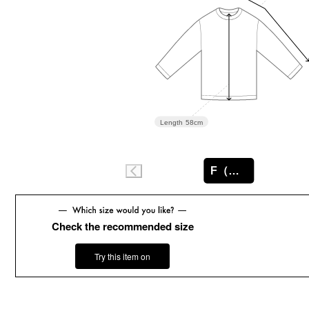
Length
58cm
F（フリー）
Check the recommended size
Try this item on