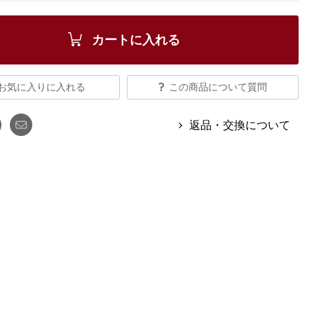
【特集】Travel Partner／トラベル
ルボタンのアルパカ混ニット
【特集】使いやすさを追求した 防
パートナー
災用品
【特集】canterbury／カンタベリー
カートに入れる
【特集】ギフトセレクション
【特集】HELLY HANSEN／ヘリー
ハンセン
お気に入りに入れる
この商品について質問
返品・交換について
おすすめカタログ
BOGARD August 2026 vol.181
BOGARD July 2026 vol.180
RUGLOG 2026 Summer Vol.30