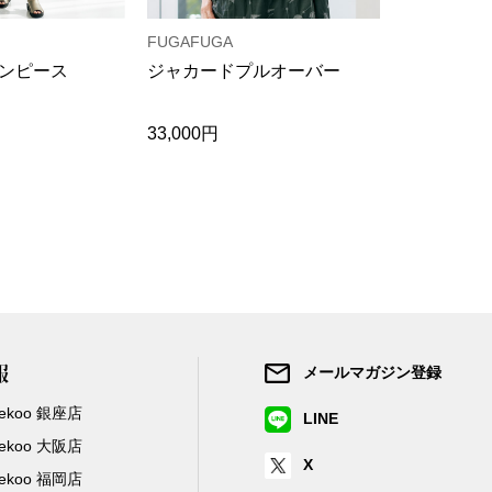
FUGAFUGA
M＆KYOKO
ンピース
ジャカードプルオーバー
絣プルオー
33,000円
26,400円
報
メールマガジン登録
/Zekoo 銀座店
LINE
/Zekoo 大阪店
X
/Zekoo 福岡店