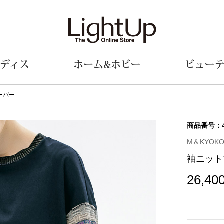
ディス
ホーム&ホビー
ビュー
ーバー
ェア
ウェア
財布／小物
シューズ
美術･工芸品
定期便
和装
ファッシ
商品番号：
M＆KYOK
財布／コインケース
スリップオン
和装小物
帽子
袖ニット
革小物
レースアップ
その他
マフラー／ス
ポーチ
パンプス
スカーフ／ス
26,40
その他
スニーカー
手袋
その他
ツ
ブーツ
ベルト
サンダル
靴下
ウオッチ／アクセサリー
その他
サングラス／