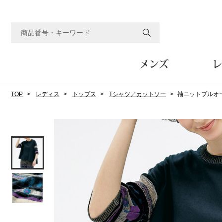
メンズ
レ
TOP
レディス
トップス
Tシャツ／カットソー
袖ニットプルオ
すべてのメンズアイテム
すべてのレディスアイテム
すべてのホーム&ホビーアイテム
すべてのビューティアイテム
すべてのグルメアイテム
アウター
アウター
家具
フェイスケア
食品
ルーム･アンダーウ
ボトムス
キッチン･テーブル
メイクアップ
頒布会
ジャケット
ジャケット
テーブル／椅子･座椅子
ルームウェア／パジャマ
スカート
テーブルウェア
コート
コート
収納家具
アンダーウェア
パンツ／スラックス
調理器具
ボディケア
ワイン／ビール／酒
フレグランス
ブルゾン
ブルゾン
その他
その他
ワイド･ガウチョパンツ
キッチン雑貨
その他
その他
レギンス／スパッツ
その他
ショート･クロップドパン
ファブリック
バッグ
ヘアケア
その他
その他
その他
トップス
トップス
家電
クッション／座布団
トートバッグ