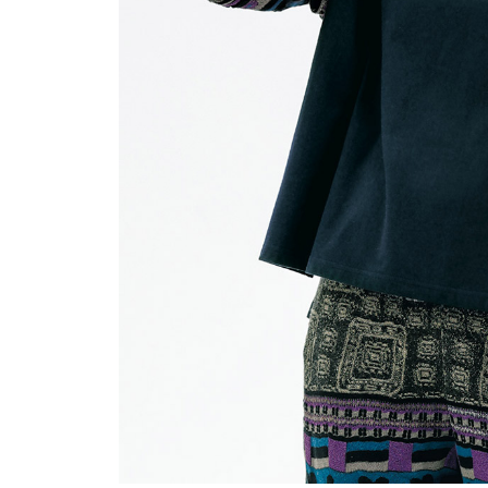
ルーム･アンダーウ
Tシャツ／カットソー
Tシャツ／カットソー
ブランケット／ソファカバー
ハンドバッグ
生活家電
ポロシャツ
ポロシャツ
カーペット／ラグ／マット
ショルダーバッグ
キッチン家電
シャツ
シャツ／ブラウス
寝具
ブリーフケース
ルームウェア／パジャマ
AV機器
トレーナー／パーカ
タンクトップ／キャミソール
カーテン／のれん／簾
クラッチバッグ
アンダーウェア
その他
セーター／カーディガン
トレーナー／パーカ
その他
ボディバッグ
その他
ベスト
セーター
リュック･バックパック
ホビー･キッズ
その他
カーディガン／アンサンブル
ボストンバッグ
生活雑貨
バッグ
ベスト
スーツケース／キャリー
ホビー／玩具
スーツ
その他
ボトムス
インテリアアート･ルームアクセ
トートバッグ
人形／ぬいぐるみ
その他
サリー
ハンドバッグ
光学機器
クロック／気象計
シューズ
パンツ／スラックス
ショルダーバッグ
ステーショナリー
バス･トイレタリー
ワンピース／チュニック
ショート･クロップドパンツ
クラッチバッグ
AVソフト／書籍／図録
ランドリー
デニム
スリップオン
ボディバッグ
アウトドア･スポーツ用品
掃除用品
その他
ワンピース
レースアップ
リュック･バックパック
その他
スリッパ／ルームシューズ
シャツワンピース
スニーカー
ボストンバッグ
防災･防犯用品
チュニック
ブーツ
スーツケース／キャリー
ガーデニング
サンダル
その他
和のインテリア小物
その他
仏具／香