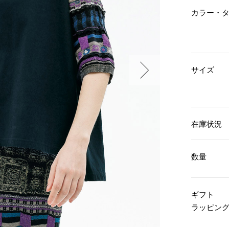
傘／日傘
ェア
ウオッチ
カラー・
その他
財布／小物
ネックレス
ブレスレット
和装
その他
財布／コインケース
革小物
ポーチ
着物／浴衣
サイズ
ファッション雑貨
その他
和装小物
バッグ
その他
帽子
ウオッチ／アクセサリー
ネクタイ
その他
マフラー／スヌード
在庫状況
スカーフ／ストール
ウオッチ
手袋
ネックレス
ベルト
ブレスレット
数量
靴下
リング
サングラス／メガネ
イヤリング／ピアス
バッグ
傘／日傘
ブローチ
ギフト
その他
その他
ラッピン