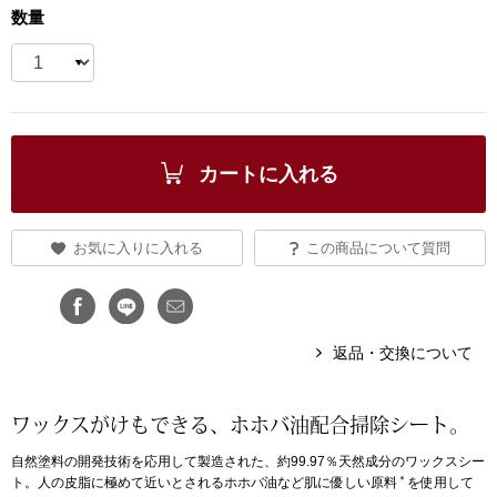
数量
ブランド
その他
特集
バッグ
カタログ
カートに入れる
トートバッグ
ス
すべて見る
お気に入りに入れる
この商品について質問
ハンドバッグ
ショルダーバッ
返品・交換について
ブリーフケース
ワックスがけもできる、ホホバ油配合掃除シート。
ス／チュニック
クラッチバッグ
自然塗料の開発技術を応用して製造された、約99.97％天然成分のワックスシー
＊
ト。人の皮脂に極めて近いとされるホホバ油など肌に優しい原料
を使用して
ボディバッグ