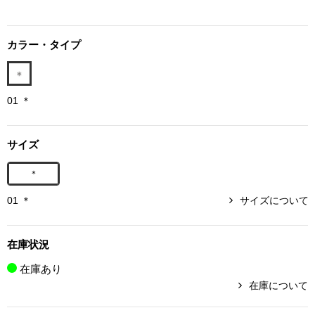
ボトムス
カラー・タイプ
パンツ／スラッ
ショート･クロ
01 ＊
デニム
サイズ
その他
＊
01 ＊
サイズについて
ルーム･アン
在庫状況
ルームウェア／
在庫あり
在庫について
BOGARD 最新号はこちら
アンダーウェア