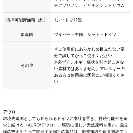
スニーカー
チアゾリノン、ピリチオンナトリウム
ブーツ
清掃可能床面積（約）
1シートで12畳
サンダル
原産国
ワイパー＝中国、シート＝ドイツ
※ご使用前にあらかじめ目立たない部
その他
分で試してからご使用ください。
※必ずアレルギー症状を引き起こさな
その他
い素材ではありません。アレルギーの
財布／小物
ある方は使用前に医師にご相談くださ
い。
財布／コインケ
革小物
アウロ
Miss Kyouko／ミスキョウコ
環境先進国としても知られるドイツに本社を置き、持続可能性を追
ポーチ
求し続ける〈AURO/アウロ〉。環境に優しい天然原料を用い、最先
端の技術をもって開発する同社の製品は、医療施設や保育施設でも
ブランド