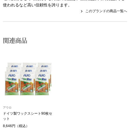
使われるなど高い信頼性を誇ります。
その他
このブランドの商品一覧へ
特集
ウオッチ／ア
ホビー
すべて見る
関連商品
ウオッチ
ネックレス
ック
ブレスレット
その他
･テーブルウェア
アウロ
ドイツ製ワックスシート90枚セ
ファッション
ット
8,646円（税込）