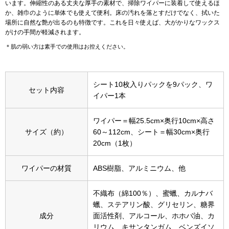
います。伸縮性のある丈夫な厚手の素材で、掃除ワイパーに装着して使えるほ
か、雑巾のように単体でも使えて便利。床の汚れを落とすだけでなく、拭いた
アンダーウェア
場所に自然な艶が出るのも特徴です。これを日々使えば、大がかりなワックス
リュック･バッ
がけの手間が軽減されます。
＊肌の弱い方は素手での使用はお控えください。
ボストンバッグ
スーツケース／
シート10枚入りパックを9パック、ワ
セット内容
イパー1本
物
その他
ワイパー＝幅25.5cm×奥行10cm×高さ
サイズ（約）
60～112cm、シート＝幅30cm×奥行
／アクセサリー
20cm（1枚）
シューズ
ョン雑貨
ワイパーの材質
ABS樹脂、アルミニウム、他
スリップオン
不織布（綿100％）、蜜蠟、カルナバ
レースアップ
蠟、ステアリン酸、グリセリン、糖界
成分
面活性剤、アルコール、ホホバ油、カ
リウム、キサンタンガム、ベンズイソ