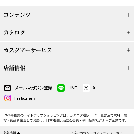
〈セイコー〉マウリッツハイス美術館公認フェ
その他
コンテンツ
ルメールオマージュウオッチ
ブランド
カタログ
和装
特集
カスタマーサービス
和装小物
店舗情報
その他
ティ
すべて見る
メールマガジン登録
LINE
X
ケア
その他
Instagram
ア
1971年創業のライトアップショッピングは、カタログ通販・EC・直営店で衣料・雑
おすすめブラ
貨・食品を厳選してお届け。日本通信販売協会会員・朝日新聞社グループ企業です。
企業情報
公式アカウントコミュニティ・ガイド