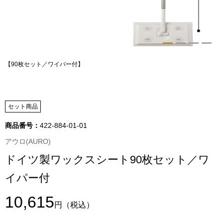
トップス
Tシャツ／カッ
物
ポロシャツ
【90枚セット／ワイパー付】
／アクセサリー
シャツ
ョン雑貨
セット商品
トレーナー／パ
商品番号：
422-884-01-01
セーター／カー
アウロ(AURO)
ドイツ製ワックスシート90枚セット／ワ
ベスト
イパー付
その他
10,615
円
（税込）