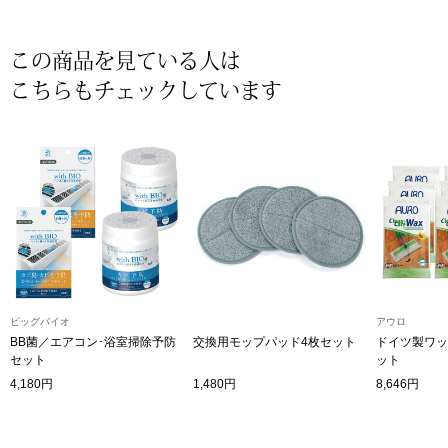
帽子
キッズ
ネクタイ
この商品を見ている人は
芸品
こちらもチェックしています
マフラー／スヌ
スカーフ／スト
手袋
ベルト
ビッグバイオ
アウロ
靴下
BB菌／エアコン･浴室掃除予防
交換用モップパッド4枚セット
ドイツ製ワッ
セット
ット
サングラス／メ
4,180円
1,480円
8,646円
傘／日傘