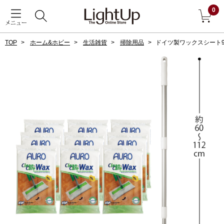
0
メニュー
TOP
ホーム&ホビー
生活雑貨
掃除用品
ドイツ製ワックスシート
戻る
アウター
すべて見る
ジャケット
コート
ブルゾン
アンダーウェア
その他