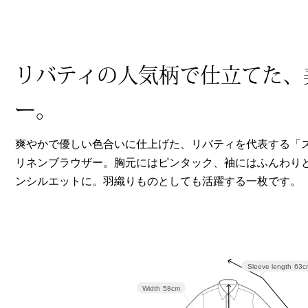
ヘルスケア
その他
リバティの人気柄で仕立てた、
ー。
爽やかで優しい色合いに仕上げた、リバティを代表する「
リネンブラウザー。胸元にはピンタック、袖にはふんわり
ンシルエットに。羽織りものとしても活躍する一枚です。
Sleeve length
63c
Width
58cm