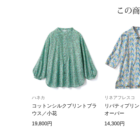
この商
ハネカ
リネアフレスコ
コットンシルクプリントブラ
リバティプリン
ウス／小花
オーバー
19,800円
14,300円