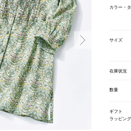
傘／日傘
ェア
ウオッチ
カラー・
その他
財布／小物
ネックレス
ブレスレット
和装
その他
財布／コインケース
革小物
ポーチ
着物／浴衣
サイズ
ファッション雑貨
その他
和装小物
バッグ
その他
帽子
ウオッチ／アクセサリー
ネクタイ
その他
マフラー／スヌード
在庫状況
スカーフ／ストール
ウオッチ
手袋
ネックレス
ベルト
ブレスレット
数量
靴下
リング
サングラス／メガネ
イヤリング／ピアス
バッグ
傘／日傘
ブローチ
ギフト
その他
その他
ラッピン