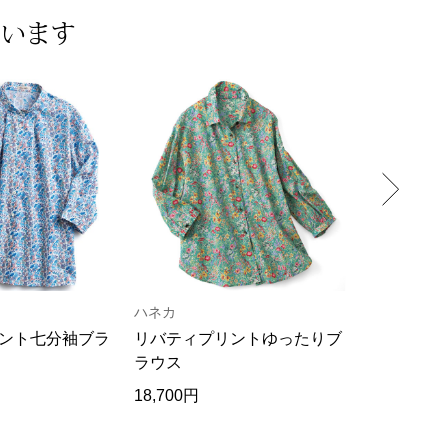
ています
ハネカ
リネアフレ
ント七分袖ブラ
リバティプリントゆったりブ
リーフ柄プ
ラウス
18,700円
16,500円