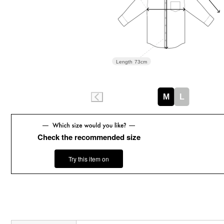
Length
73cm
M
L
Check the recommended size
Try this item on