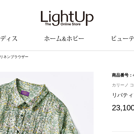
ディス
ホーム&ホビー
ビュー
リネンブラウザー
ェア
ウェア
財布／小物
シューズ
美術･工芸品
定期便
和装
ファッシ
商品番号：
カリーノ コトー
財布／コインケース
スリップオン
和装小物
帽子
リバティ
革小物
レースアップ
その他
マフラー／ス
ポーチ
パンプス
スカーフ／ス
23,10
その他
スニーカー
手袋
その他
ツ
ブーツ
ベルト
サンダル
靴下
ウオッチ／アクセサリー
その他
サングラス／