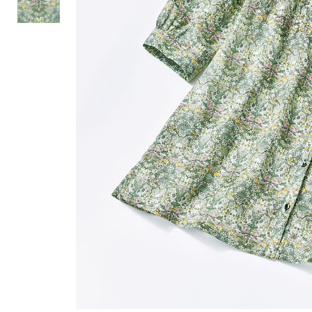
ルーム･アンダーウ
Tシャツ／カットソー
Tシャツ／カットソー
ブランケット／ソファカバー
ハンドバッグ
生活家電
ポロシャツ
ポロシャツ
カーペット／ラグ／マット
ショルダーバッグ
キッチン家電
シャツ
シャツ／ブラウス
寝具
ブリーフケース
ルームウェア／パジャマ
AV機器
トレーナー／パーカ
タンクトップ／キャミソール
カーテン／のれん／簾
クラッチバッグ
アンダーウェア
その他
セーター／カーディガン
トレーナー／パーカ
その他
ボディバッグ
その他
ベスト
セーター
リュック･バックパック
ホビー･キッズ
その他
カーディガン／アンサンブル
ボストンバッグ
生活雑貨
バッグ
ベスト
スーツケース／キャリー
ホビー／玩具
スーツ
その他
ボトムス
インテリアアート･ルームアクセ
トートバッグ
人形／ぬいぐるみ
その他
サリー
ハンドバッグ
光学機器
クロック／気象計
シューズ
パンツ／スラックス
ショルダーバッグ
ステーショナリー
バス･トイレタリー
ワンピース／チュニック
ショート･クロップドパンツ
クラッチバッグ
AVソフト／書籍／図録
ランドリー
デニム
スリップオン
ボディバッグ
アウトドア･スポーツ用品
掃除用品
その他
ワンピース
レースアップ
リュック･バックパック
その他
スリッパ／ルームシューズ
シャツワンピース
スニーカー
ボストンバッグ
防災･防犯用品
チュニック
ブーツ
スーツケース／キャリー
ガーデニング
サンダル
その他
和のインテリア小物
その他
仏具／香