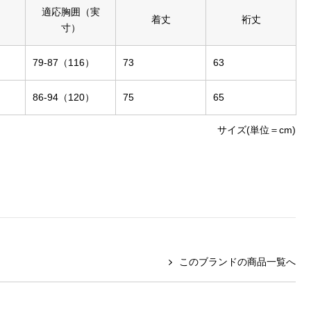
適応胸囲（実
着丈
裄丈
寸）
79-87（116）
73
63
86-94（120）
75
65
サイズ(単位＝cm)
このブランドの商品一覧へ