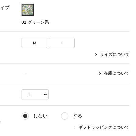
タイプ
【特集】〈セイコー〉マウリッ
Miss Kyouko／ミスキョウコ
Salon de GRANDGRIS
【特集】食彩倶楽部
ツハイス美術館公認フェルメー
01 グリーン系
おすすめブランド
おすすめブランド
おすすめブランド
ルオマージュウオッチ
BOGARD 最新号はこちら
リネアフレスコ
ベキュア グラン／プレミアム
食彩倶楽部
おすすめブランド
M
L
ヤッコマリカルド
メイクプロポーション
おすすめブランド
サイズについて
セイコー
銀座花菱
ネイチャーマジック
おすすめ特集
ソニー
ミスキョウコ
かづきれいこ
ザ･ノース･フェイス
コラントッテ
ベアー
レフィーネ
在庫について
－
【特集】〈銀座 梅林〉国産ヒレ肉
ヘリーハンセン
の特製カツ丼の具
Fabric by ベストオブモリス
カンタベリー
フェイラー
【特集】ご飯のお供
金谷製靴
おすすめ特集
おすすめ特集
【特集】おうちご飯、おうち飲み
ヘンリーコットンズ
【特集】ゆったりサイズ for Ladies
【特集】当社限定ビューティーアイ
おすすめ特集
テム
しない
する
【特集】ベーシックアイテム for
おすすめ特集
グ
Ladies
【特集】VECUA GRAND PREMIUM
【特集】William Morris／ウィリア
ギフトラッピングについて
ム･モリス
【特集】〈ロングウォーク〉カラフ
【特集】五島の椿