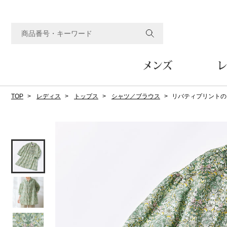
メンズ
レ
TOP
レディス
トップス
シャツ／ブラウス
リバティプリントの
すべてのメンズアイテム
すべてのレディスアイテム
すべてのホーム&ホビーアイテム
すべてのビューティアイテム
すべてのグルメアイテム
アウター
アウター
家具
フェイスケア
食品
ルーム･アンダーウ
ボトムス
キッチン･テーブル
メイクアップ
頒布会
ジャケット
ジャケット
テーブル／椅子･座椅子
ルームウェア／パジャマ
スカート
テーブルウェア
コート
コート
収納家具
アンダーウェア
パンツ／スラックス
調理器具
ボディケア
ワイン／ビール／酒
フレグランス
ブルゾン
ブルゾン
その他
その他
ワイド･ガウチョパンツ
キッチン雑貨
その他
その他
レギンス／スパッツ
その他
ショート･クロップドパン
ファブリック
バッグ
ヘアケア
その他
その他
その他
トップス
トップス
家電
クッション／座布団
トートバッグ