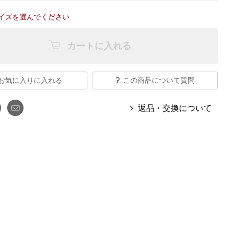
【特集】Travel Partner／トラベル
ルボタンのアルパカ混ニット
【特集】使いやすさを追求した 防
パートナー
イズを選んでください
災用品
【特集】canterbury／カンタベリー
【特集】ギフトセレクション
【特集】HELLY HANSEN／ヘリー
カートに入れる
ハンセン
お気に入りに入れる
この商品について質問
おすすめカタログ
返品・交換について
BOGARD August 2026 vol.181
BOGARD July 2026 vol.180
RUGLOG 2026 Summer Vol.30