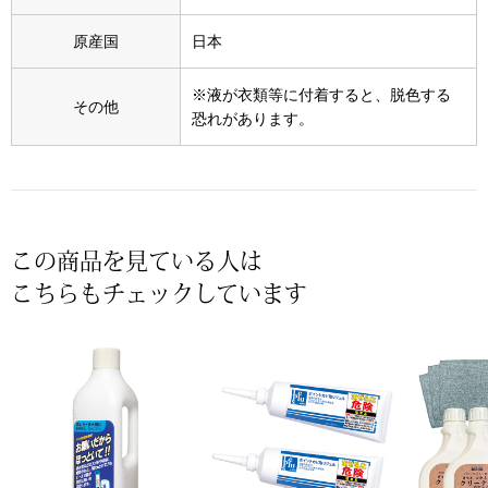
スニーカー
原産国
日本
ブーツ
※液が衣類等に付着すると、脱色する
その他
恐れがあります。
サンダル
その他
この商品を見ている人は
財布／小物
こちらもチェックしています
財布／コインケ
革小物
Miss Kyouko／ミスキョウコ
ポーチ
ブランド