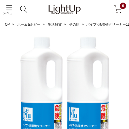
0
メニュー
TOP
ホーム&ホビー
生活雑貨
その他
パイプ･洗濯槽クリーナー1
戻る
アウター
すべて見る
ジャケット
コート
ブルゾン
アンダーウェア
その他