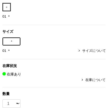
ボトムス
01 ＊
パンツ／スラッ
サイズ
ショート･クロ
＊
デニム
01 ＊
サイズについて
その他
在庫状況
在庫あり
ルーム･アン
在庫について
ルームウェア／
数量
BOGARD 最新号はこちら
アンダーウェア