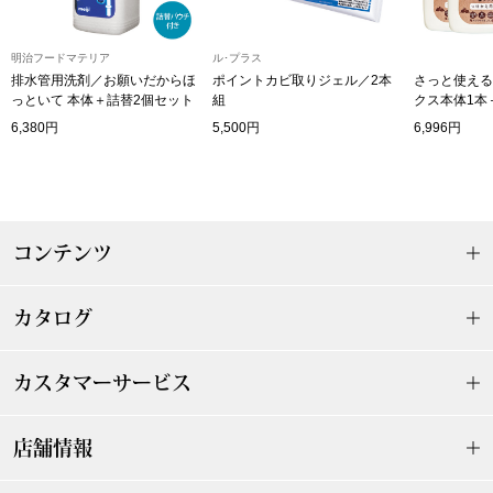
その他
特集
明治フードマテリア
ル･プラス
排水管用洗剤／お願いだからほ
ポイントカビ取りジェル／2本
さっと使える
っといて 本体＋詰替2個セット
組
クス本体1本
ウオッチ／ア
3
6,380円
5,500円
6,996円
ホビー
すべて見る
ウオッチ
ネックレス
コンテンツ
ック
ブレスレット
カタログ
その他
カスタマーサービス
･テーブルウェア
ファッション
店舗情報