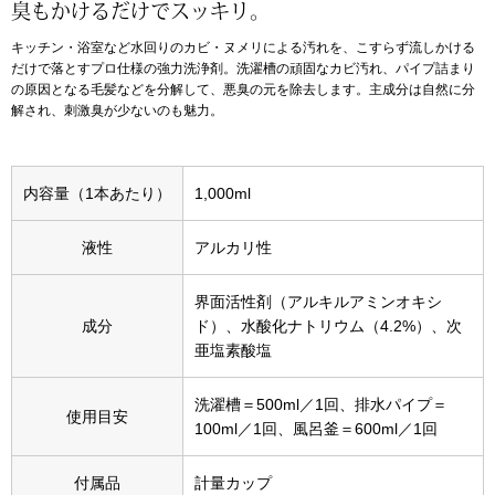
臭もかけるだけでスッキリ。
アンダーウェア
キッチン・浴室など水回りのカビ・ヌメリによる汚れを、こすらず流しかける
リュック･バッ
だけで落とすプロ仕様の強力洗浄剤。洗濯槽の頑固なカビ汚れ、パイプ詰まり
の原因となる毛髪などを分解して、悪臭の元を除去します。主成分は自然に分
ボストンバッグ
解され、刺激臭が少ないのも魅力。
スーツケース／
内容量（1本あたり）
1,000ml
物
その他
液性
アルカリ性
／アクセサリー
界面活性剤（アルキルアミンオキシ
シューズ
成分
ド）、水酸化ナトリウム（4.2%）、次
ョン雑貨
亜塩素酸塩
スリップオン
洗濯槽＝500ml／1回、排水パイプ＝
使用目安
100ml／1回、風呂釜＝600ml／1回
レースアップ
付属品
計量カップ