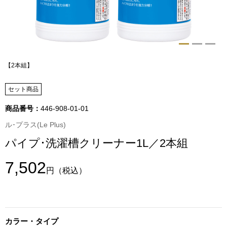
トップス
Tシャツ／カッ
物
ポロシャツ
【2本組】
／アクセサリー
シャツ
セット商品
ョン雑貨
商品番号：
446-908-01-01
トレーナー／パ
ル･プラス(Le Plus)
パイプ･洗濯槽クリーナー1L／2本組
セーター／カー
7,502
ベスト
円
（税込）
その他
カラー・タイプ