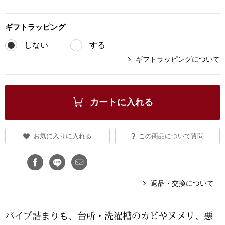
ブランド
その他
ギフト
ラッピング
特集
しない
する
バッグ
ギフトラッピングについて
カタログ
トートバッグ
カートに入れる
ス
すべて見る
ハンドバッグ
お気に入りに入れる
この商品について質問
ショルダーバッ
ブリーフケース
返品・交換について
ス／チュニック
クラッチバッグ
パイプ詰まりも、台所・洗濯槽のカビやヌメリ、悪
ボディバッグ