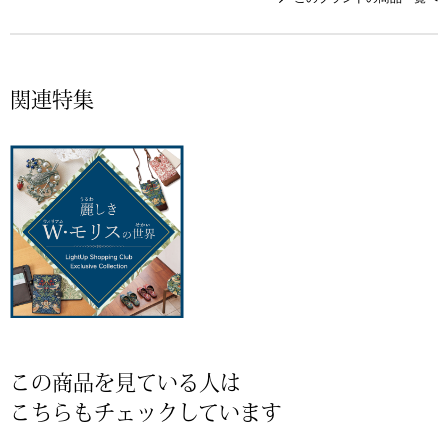
その他
特集
ウオッチ／ア
関連特集
ホビー
すべて見る
ウオッチ
ネックレス
ック
ブレスレット
その他
･テーブルウェア
この商品を見ている人は
ファッション
こちらもチェックしています