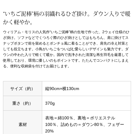
アンダーウェア
“いちご泥棒”柄の羽織れるひざ掛け。ダウン入りで暖
リュック･バッ
かく軽やか。
ボストンバッグ
ウィリアム・モリスの人気作“いちご泥棒”柄の生地で作った、2ウェイ仕様のひ
ざ掛け。ソファなどでくつろぐ際のひざ掛けとしてはもちろん、肩に掛けてス
ナップボタンで前を留めるとポンチョ風に着ることができ、肩先の冷え対策と
スーツケース／
しても役立ちます。小鳥がいちごをついばむ愛らしいデザインも魅力です。ダ
ウンの中わた入りで軽くて暖か。国内で洗浄された清潔な再生羽毛を厳選して
使用しており、環境に優しいのもポイントです。たたんでコンパクトにしまえ
物
その他
る、便利な収納袋を付けてお届けします。
／アクセサリー
シューズ
サイズ（約）
縦90cm×横130cm
ョン雑貨
スリップオン
重さ（約）
370g
表地＝綿100％、裏地＝ポリエステル
レースアップ
素材
100％、詰めもの＝ダウン80％、フェザー
20%