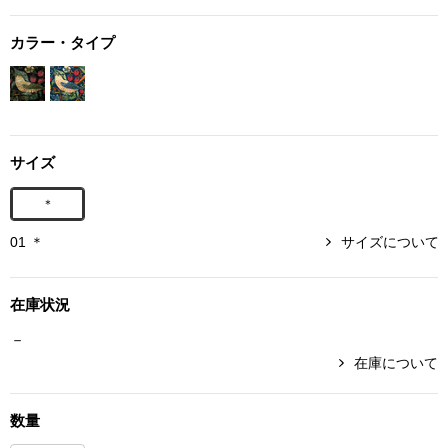
ボトムス
カラー・タイプ
パンツ／スラッ
ショート･クロ
サイズ
デニム
＊
その他
01 ＊
サイズについて
在庫状況
ルーム･アン
－
在庫について
ルームウェア／
数量
BOGARD 最新号はこちら
アンダーウェア