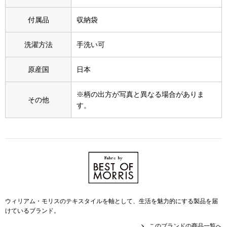
スニーカー
付属品
収納袋
ブーツ
洗濯方法
手洗い可
サンダル
原産国
日本
その他
※柄の出方が写真と異なる場合がありま
その他
す。
財布／小物
財布／コインケ
革小物
Miss Kyouko／ミスキョウコ
ウィリアム・モリスのテキスタイルを軸として、生活を魅力的にする製品を届
ポーチ
けているブランド。
ブランド
このブランドの商品一覧へ