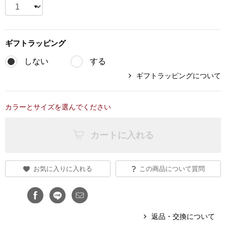
ブランド
その他
ギフト
ラッピング
特集
バッグ
しない
する
カタログ
ギフトラッピングについて
トートバッグ
カラーとサイズを選んでください
ス
すべて見る
ハンドバッグ
カートに入れる
ショルダーバッ
ブリーフケース
お気に入りに入れる
この商品について質問
ス／チュニック
クラッチバッグ
返品・交換について
ボディバッグ