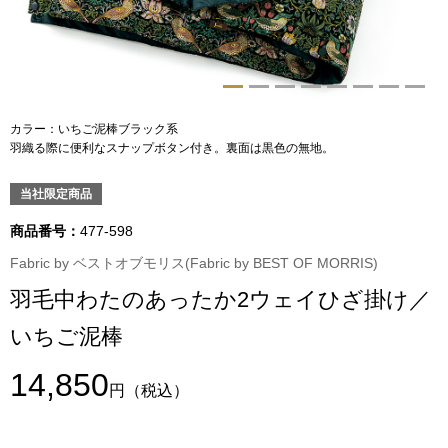
トップス
Tシャツ／カッ
物
ポロシャツ
カラー：いちご泥棒ブラック系
／アクセサリー
羽織る際に便利なスナップボタン付き。裏面は黒色の無地。
シャツ
当社限定商品
ョン雑貨
トレーナー／パ
商品番号：
477-598
Fabric by ベストオブモリス(Fabric by BEST OF MORRIS)
セーター／カー
羽毛中わたのあったか2ウェイひざ掛け／
いちご泥棒
ベスト
14,850
その他
円
（税込）