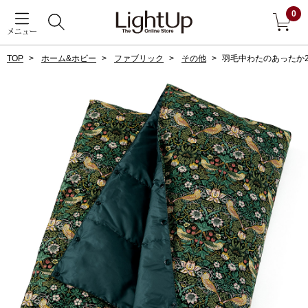
0
メニュー
TOP
ホーム&ホビー
ファブリック
その他
羽毛中わたのあったか
戻る
アウター
すべて見る
ジャケット
コート
ブルゾン
アンダーウェア
その他