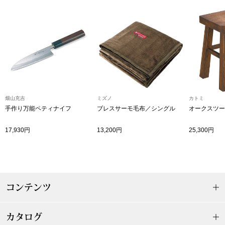
帽子
キッズ
ネクタイ
芸品
マフラー／スヌ
スカーフ／スト
畑山充吉
ミズノ
カトミ
手作り万能ペティナイフ
ブレスサーモ毛布／シングル
オークスツー
手袋
17,930円
13,200円
25,300円
ベルト
靴下
コンテンツ
サングラス／メ
カタログ
傘／日傘