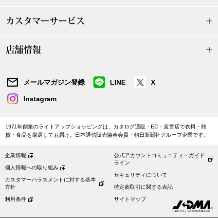
〈セイコー〉マウリッツハイス美術館公認フェ
その他
カスタマーサービス
ルメールオマージュウオッチ
店舗情報
ブランド
和装
特集
メールマガジン登録
LINE
X
和装小物
Instagram
その他
ティ
すべて見る
1971年創業のライトアップショッピングは、カタログ通販・EC・直営店で衣料・雑
貨・食品を厳選してお届け。日本通信販売協会会員・朝日新聞社グループ企業です。
ケア
その他
企業情報
公式アカウントコミュニティ・ガイド
ライン
個人情報への取り組み
ア
セキュリティについて
カスタマーハラスメントに対する基本
方針
特定商取引に関する表記
おすすめブラ
利用条件
サイトマップ