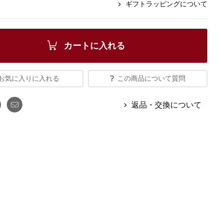
【特集】Travel Partner／トラベル
ギフトラッピングについて
ルボタンのアルパカ混ニット
【特集】使いやすさを追求した 防
パートナー
災用品
【特集】canterbury／カンタベリー
【特集】ギフトセレクション
【特集】HELLY HANSEN／ヘリー
カートに入れる
ハンセン
お気に入りに入れる
この商品について質問
おすすめカタログ
返品・交換について
BOGARD August 2026 vol.181
BOGARD July 2026 vol.180
RUGLOG 2026 Summer Vol.30