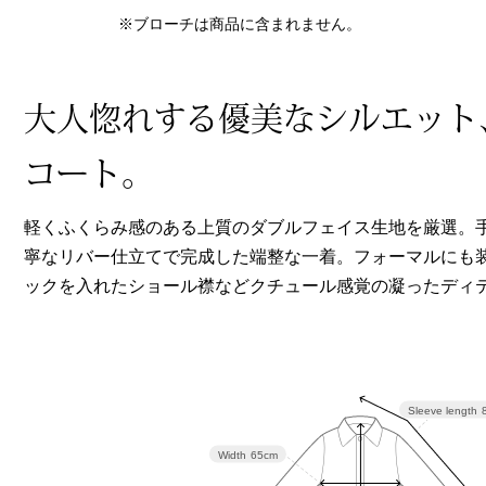
ヘルスケア
※ブローチは商品に含まれません。
その他
大人惚れする優美なシルエット
コート。
軽くふくらみ感のある上質のダブルフェイス生地を厳選。
寧なリバー仕立てで完成した端整な一着。フォーマルにも
ックを入れたショール襟などクチュール感覚の凝ったディ
Sleeve length
Width
65cm