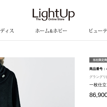
ディス
ホーム&ホビー
ビュー
ェア
ウェア
財布／小物
シューズ
美術･工芸品
定期便
和装
ファッシ
当社限定商
商品番号：
財布／コインケース
スリップオン
和装小物
帽子
革小物
レースアップ
その他
マフラー／ス
グラングリ(G
ポーチ
パンプス
スカーフ／ス
一枚仕立
その他
スニーカー
手袋
その他
ツ
ブーツ
ベルト
86,90
サンダル
靴下
ウオッチ／アクセサリー
その他
サングラス／