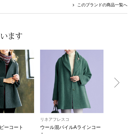
このブランドの商品一覧へ
ています
リネアフレスコ
ニパル社
ピーコート
ウール混パイルAラインコー
重ね着風中