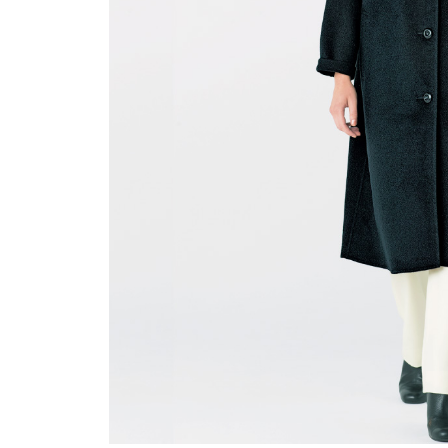
ルーム･アンダーウ
Tシャツ／カットソー
Tシャツ／カットソー
ブランケット／ソファカバー
ハンドバッグ
生活家電
ポロシャツ
ポロシャツ
カーペット／ラグ／マット
ショルダーバッグ
キッチン家電
シャツ
シャツ／ブラウス
寝具
ブリーフケース
ルームウェア／パジャマ
AV機器
トレーナー／パーカ
タンクトップ／キャミソール
カーテン／のれん／簾
クラッチバッグ
アンダーウェア
その他
セーター／カーディガン
トレーナー／パーカ
その他
ボディバッグ
その他
ベスト
セーター
リュック･バックパック
ホビー･キッズ
その他
カーディガン／アンサンブル
ボストンバッグ
生活雑貨
バッグ
ベスト
スーツケース／キャリー
ホビー／玩具
スーツ
その他
ボトムス
インテリアアート･ルームアクセ
トートバッグ
人形／ぬいぐるみ
その他
サリー
ハンドバッグ
光学機器
クロック／気象計
シューズ
パンツ／スラックス
ショルダーバッグ
ステーショナリー
バス･トイレタリー
ワンピース／チュニック
ショート･クロップドパンツ
クラッチバッグ
AVソフト／書籍／図録
ランドリー
デニム
スリップオン
ボディバッグ
アウトドア･スポーツ用品
掃除用品
その他
ワンピース
レースアップ
リュック･バックパック
その他
スリッパ／ルームシューズ
シャツワンピース
スニーカー
ボストンバッグ
防災･防犯用品
チュニック
ブーツ
スーツケース／キャリー
ガーデニング
サンダル
その他
和のインテリア小物
その他
仏具／香