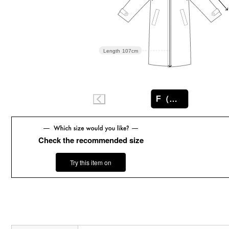
Length
107cm
F（フリー）
Check the recommended size
Try this item on