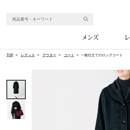
メンズ
レ
TOP
レディス
アウター
コート
一枚仕立てのロングコート
すべてのメンズアイテム
すべてのレディスアイテム
すべてのホーム&ホビーアイテム
すべてのビューティアイテム
すべてのグルメアイテム
アウター
アウター
家具
フェイスケア
食品
ルーム･アンダーウ
ボトムス
キッチン･テーブル
メイクアップ
頒布会
ジャケット
ジャケット
テーブル／椅子･座椅子
ルームウェア／パジャマ
スカート
テーブルウェア
コート
コート
収納家具
アンダーウェア
パンツ／スラックス
調理器具
ボディケア
ワイン／ビール／酒
フレグランス
ブルゾン
ブルゾン
その他
その他
ワイド･ガウチョパンツ
キッチン雑貨
その他
その他
レギンス／スパッツ
その他
ショート･クロップドパン
ファブリック
バッグ
ヘアケア
その他
その他
その他
トップス
トップス
家電
クッション／座布団
トートバッグ