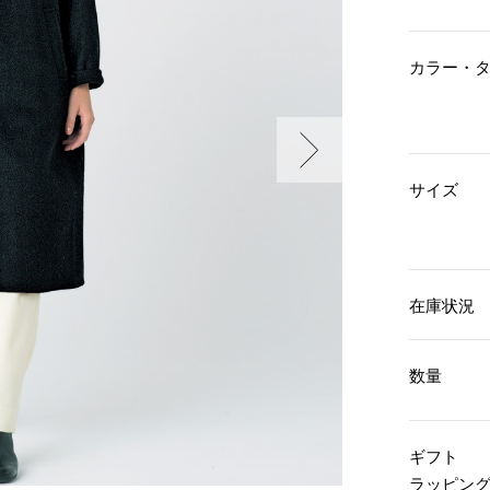
傘／日傘
ェア
ウオッチ
その他
財布／小物
ネックレス
カラー・
ブレスレット
和装
その他
財布／コインケース
革小物
ポーチ
着物／浴衣
ファッション雑貨
その他
和装小物
サイズ
バッグ
その他
帽子
ウオッチ／アクセサリー
ネクタイ
その他
マフラー／スヌード
スカーフ／ストール
ウオッチ
在庫状況
手袋
ネックレス
ベルト
ブレスレット
靴下
リング
数量
サングラス／メガネ
イヤリング／ピアス
バッグ
傘／日傘
ブローチ
その他
その他
ギフト
ラッピン