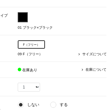
【特集】〈セイコー〉マウリッ
Miss Kyouko／ミスキョウコ
Salon de GRANDGRIS
【特集】食彩倶楽部
ツハイス美術館公認フェルメー
タイプ
おすすめブランド
おすすめブランド
おすすめブランド
ルオマージュウオッチ
01 ブラック×ブラック
BOGARD 最新号はこちら
リネアフレスコ
ベキュア グラン／プレミアム
食彩倶楽部
おすすめブランド
ヤッコマリカルド
メイクプロポーション
おすすめブランド
F（フリー）
セイコー
銀座花菱
ネイチャーマジック
おすすめ特集
ソニー
ミスキョウコ
かづきれいこ
09 F（フリー）
サイズについて
ザ･ノース･フェイス
コラントッテ
ベアー
レフィーネ
【特集】〈銀座 梅林〉国産ヒレ肉
ヘリーハンセン
の特製カツ丼の具
Fabric by ベストオブモリス
カンタベリー
在庫について
在庫あり
フェイラー
【特集】ご飯のお供
金谷製靴
おすすめ特集
おすすめ特集
【特集】おうちご飯、おうち飲み
ヘンリーコットンズ
【特集】ゆったりサイズ for Ladies
【特集】当社限定ビューティーアイ
おすすめ特集
テム
【特集】ベーシックアイテム for
おすすめ特集
Ladies
【特集】VECUA GRAND PREMIUM
【特集】William Morris／ウィリア
しない
する
ム･モリス
【特集】〈ロングウォーク〉カラフ
【特集】五島の椿
グ