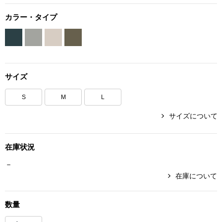
ボトムス
カラー・タイプ
パンツ／スラッ
ショート･クロ
サイズ
デニム
S
M
L
サイズについて
その他
在庫状況
ルーム･アン
－
在庫について
ルームウェア／
数量
BOGARD 最新号はこちら
アンダーウェア