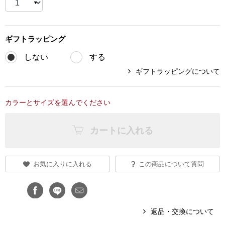
ブランド
その他
ギフト
ラッピング
特集
しない
する
バッグ
カタログ
ギフトラッピングについて
トートバッグ
カラーとサイズを選んでください
ス
すべて見る
ハンドバッグ
カートに入れる
ショルダーバッ
お気に入りに入れる
この商品について質問
ブリーフケース
ス／チュニック
クラッチバッグ
返品・交換について
ボディバッグ