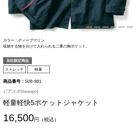
トップス
Tシャツ／カッ
物
ポロシャツ
カラー：ディープマリン
／アクセサリー
収納する物を分けて入れられる二重の胸ポケット。
シャツ
当社限定商品
ョン雑貨
ストレッチ
軽量
トレーナー／パ
商品番号：
508-981
セーター／カー
ビアスポ(beaspo)
軽量軽快5ポケットジャケット
ベスト
16,500
円
（税込）
その他