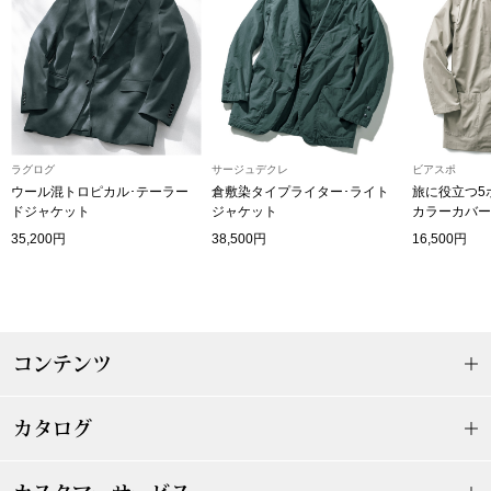
ザ･ノース･フ
ップ
ヘリーハンセン
ンス
カンタベリー
ラグログ
サージュデクレ
ビアスポ
金谷製靴
ウール混トロピカル･テーラー
倉敷染タイプライター･ライト
旅に役立つ5
ドジャケット
ジャケット
カラーカバー
ヘンリーコット
35,200円
38,500円
16,500円
おすすめ特集
コンテンツ
【特集】Trave
カタログ
【特集】cante