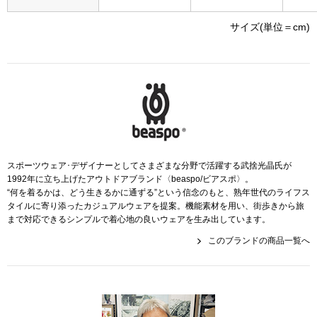
帽子
キッズ
サイズ(単位＝cm)
ネクタイ
芸品
マフラー／スヌ
スカーフ／スト
手袋
スポーツウェア･デザイナーとしてさまざまな分野で活躍する武捨光晶氏が
1992年に立ち上げたアウトドアブランド〈beaspo/ビアスポ〉。
“何を着るかは、どう生きるかに通ずる”という信念のもと、熟年世代のライフス
ベルト
タイルに寄り添ったカジュアルウェアを提案。機能素材を用い、街歩きから旅
まで対応できるシンプルで着心地の良いウェアを生み出しています。
靴下
このブランドの商品一覧へ
サングラス／メ
傘／日傘