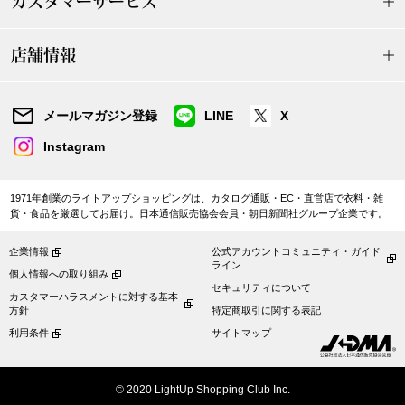
カスタマーサービス
【特集】HELL
店舗情報
おすすめカタ
メールマガジン登録
LINE
X
Salon de GRANDGRIS
BOGARD August
Instagram
ブランド
BOGARD July 2
1971年創業のライトアップショッピングは、カタログ通販・EC・直営店で衣料・雑
貨・食品を厳選してお届け。日本通信販売協会会員・朝日新聞社グループ企業です。
特集
RUGLOG 2026 
企業情報
公式アカウントコミュニティ・ガイド
ライン
個人情報への取り組み
セキュリティについて
カスタマーハラスメントに対する基本
すべて見る
アウター
方針
特定商取引に関する表記
利用条件
サイトマップ
ジャケット
© 2020 LightUp Shopping Club Inc.
ビール／酒
コート