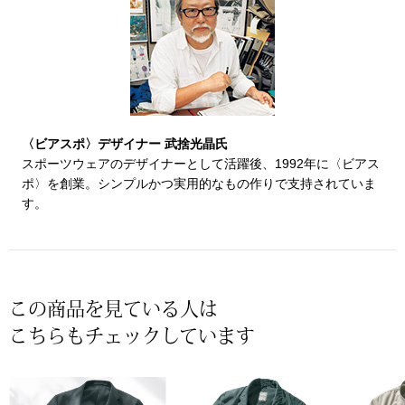
〈セイコー〉マウリッツハイス美術館公認フェ
その他
ルメールオマージュウオッチ
ブランド
和装
〈ビアスポ〉デザイナー 武捨光晶氏
特集
和装小物
スポーツウェアのデザイナーとして活躍後、1992年に〈ビアス
ポ〉を創業。シンプルかつ実用的なもの作りで支持されていま
す。
その他
ティ
すべて見る
ケア
その他
この商品を見ている人は
ア
こちらもチェックしています
おすすめブラ