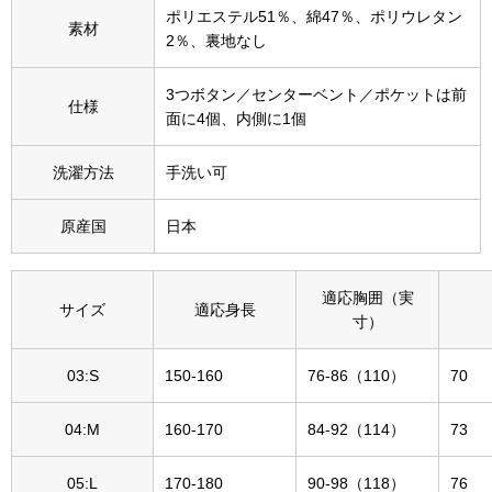
ポリエステル51％、綿47％、ポリウレタン
その他
素材
2％、裏地なし
特集
3つボタン／センターベント／ポケットは前
仕様
ウオッチ／ア
面に4個、内側に1個
ホビー
すべて見る
ウオッチ
洗濯方法
手洗い可
原産国
日本
ネックレス
ック
ブレスレット
適応胸囲（実
サイズ
適応身長
寸）
その他
03:S
150-160
76-86（110）
70
･テーブルウェア
04:M
160-170
84-92（114）
73
ファッション
05:L
170-180
90-98（118）
76