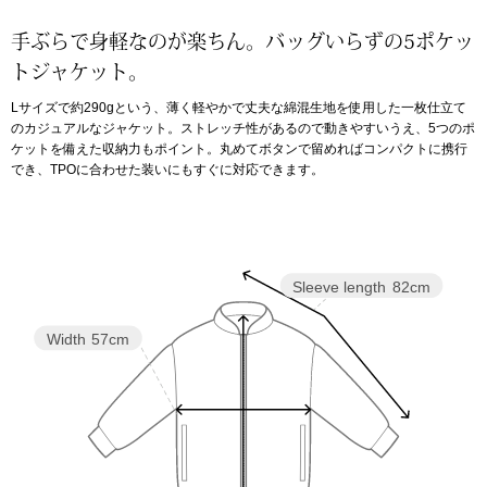
手ぶらで身軽なのが楽ちん。バッグいらずの5ポケッ
アンダーウェア
リュック･バッ
トジャケット。
Lサイズで約290gという、薄く軽やかで丈夫な綿混生地を使用した一枚仕立て
ボストンバッグ
のカジュアルなジャケット。ストレッチ性があるので動きやすいうえ、5つのポ
ケットを備えた収納力もポイント。丸めてボタンで留めればコンパクトに携行
スーツケース／
でき、TPOに合わせた装いにもすぐに対応できます。
物
その他
／アクセサリー
Sleeve length
82cm
シューズ
Width
57cm
ョン雑貨
スリップオン
レースアップ