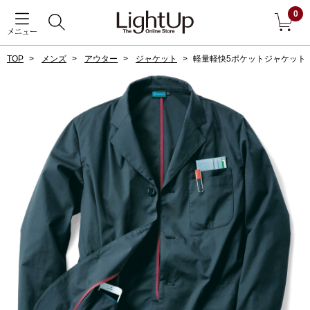
0
メニュー
TOP
メンズ
アウター
ジャケット
軽量軽快5ポケットジャケット
戻る
アウター
すべて見る
ジャケット
コート
ブルゾン
アンダーウェア
その他