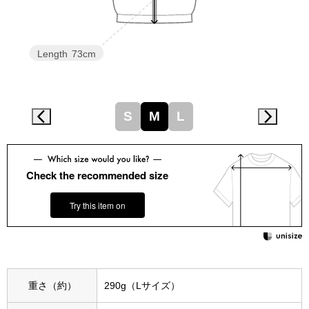
スニーカー
ブーツ
Length
73cm
サンダル
S
M
L
その他
財布／小物
Check the recommended size
Try this item on
財布／コインケ
革小物
Miss Kyouko／ミスキョウコ
ポーチ
重さ（約）
290g（Lサイズ）
ブランド