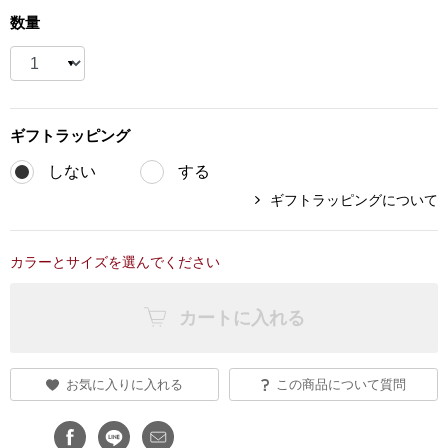
数量
ブランド
その他
特集
バッグ
ギフト
ラッピング
カタログ
トートバッグ
しない
する
ギフトラッピングについて
ス
すべて見る
ハンドバッグ
カラーとサイズを選んでください
ショルダーバッ
カートに入れる
ブリーフケース
ス／チュニック
お気に入りに入れる
この商品について質問
クラッチバッグ
ボディバッグ