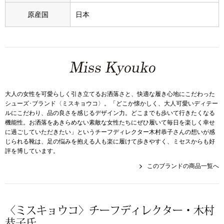
スニーカー
原産国
日本
ブーツ
サンダル
その他
大人の女性を可愛らしく引き立てるお洒落さと、快適な履き心地にこだわった
シューズ･ブランド〈ミスキョウコ〉。「どこか懐かしく、大人可愛いディテー
ルにこだわり、品の良さを感じるデザイン力。どこまでも歩いて行きたくなる
機能性。お洒落をあきらめない素敵な女性たちにぜひ履いて毎日を楽しく幸せ
財布／小物
に過ごしていただきたい」というチーフディレクター木村恭子さんの想いが感
じられる靴は、足の悩みを抱える人も楽に履けて歩きやすく、ミセスからも好
財布／コインケ
評を博しています。
このブランドの商品一覧へ
革小物
Miss Kyouko／ミスキョウコ
ポーチ
〈ミスキョウコ〉チーフディレクター・木村
恭子氏
ブランド