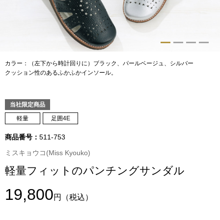
トップス
Tシャツ／カッ
物
ポロシャツ
カラー：（左下から時計回りに）ブラック、パールベージュ、シルバー
／アクセサリー
クッション性のあるふかふかインソール。
シャツ
ョン雑貨
当社限定商品
トレーナー／パ
軽量
足囲4E
商品番号：
511-753
セーター／カー
ミスキョウコ(Miss Kyouko)
ベスト
軽量フィットのパンチングサンダル
19,800
その他
円
（税込）