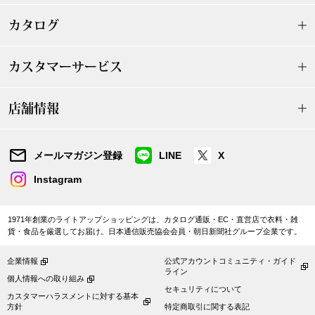
〈セイコー〉マウリッツハイス美術館公認フェ
カタログ
その他
ルメールオマージュウオッチ
カスタマーサービス
ブランド
和装
店舗情報
特集
和装小物
メールマガジン登録
LINE
X
その他
ティ
すべて見る
Instagram
ケア
その他
1971年創業のライトアップショッピングは、カタログ通販・EC・直営店で衣料・雑
貨・食品を厳選してお届け。日本通信販売協会会員・朝日新聞社グループ企業です。
ア
企業情報
公式アカウントコミュニティ・ガイド
ライン
おすすめブラ
個人情報への取り組み
セキュリティについて
カスタマーハラスメントに対する基本
方針
特定商取引に関する表記