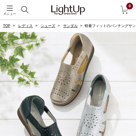
0
メニュー
TOP
レディス
シューズ
サンダル
軽量フィットのパンチングサン
戻る
アウター
すべて見る
ジャケット
コート
ブルゾン
アンダーウェア
その他