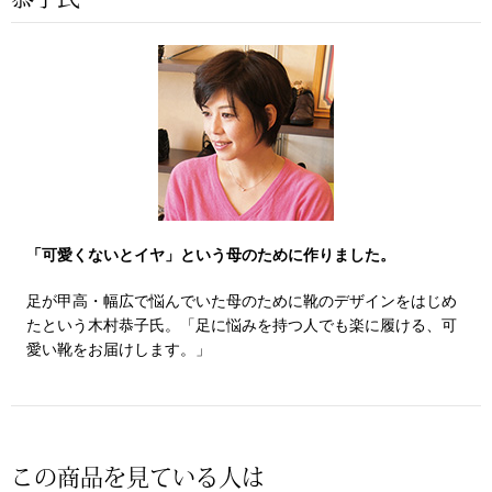
その他
特集
ウオッチ／ア
ホビー
すべて見る
ウオッチ
ネックレス
「可愛くないとイヤ」という母のために作りました。
ック
ブレスレット
足が甲高・幅広で悩んでいた母のために靴のデザインをはじめ
たという木村恭子氏。「足に悩みを持つ人でも楽に履ける、可
その他
愛い靴をお届けします。」
･テーブルウェア
ファッション
この商品を見ている人は