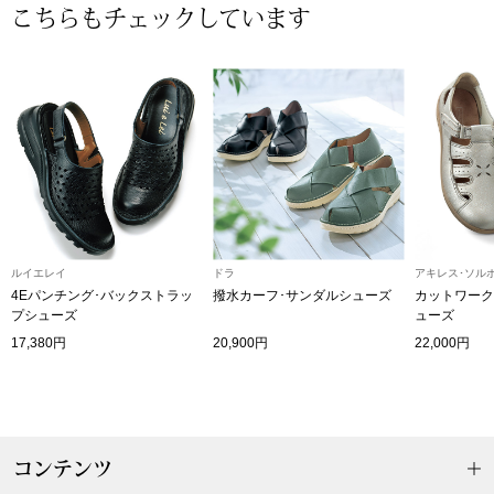
帽子
キッズ
こちらもチェックしています
ネクタイ
芸品
マフラー／スヌ
スカーフ／スト
手袋
ルイエレイ
ドラ
アキレス･ソル
4Eパンチング･バックストラッ
撥水カーフ･サンダルシューズ
カットワーク
ベルト
プシューズ
ューズ
17,380円
20,900円
22,000円
靴下
サングラス／メ
コンテンツ
傘／日傘