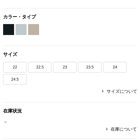
ボトムス
カラー・タイプ
パンツ／スラッ
ショート･クロ
サイズ
デニム
22
22.5
23
23.5
24
その他
24.5
サイズについて
ルーム･アン
在庫状況
ルームウェア／
－
在庫について
BOGARD 最新号はこちら
アンダーウェア