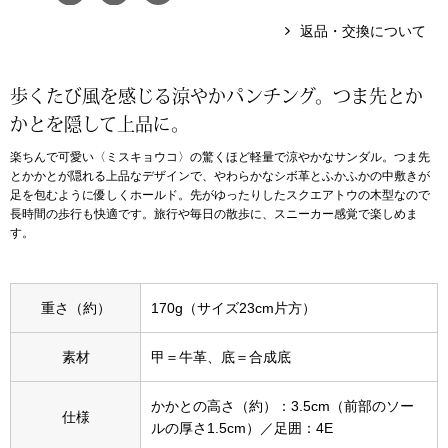
返品・交換について
アンダーウェア
リュック･バッ
歩くたび風を感じる涼やかパンチング。つま先とか
ボストンバッグ
かとを隠して上品に。
スーツケース／
楽ちんで可愛い〈ミスキョウコ〉の驚くほど軽量で涼やかなサンダル。つま先
とかかとが隠れる上品なデザインで、やわらかなシボ革とふかふかの中敷きが
足を包むように優しくホールド。先がゆったりしたスクエアトウの木型なので
物
その他
長時間の歩行も快適です。旅行や毎日の散歩に、スニーカー感覚で楽しめま
す。
／アクセサリー
シューズ
重さ（約）
170g（サイズ23cm片方）
ョン雑貨
スリップオン
素材
甲＝牛革、底＝合成底
レースアップ
かかとの高さ（約）：3.5cm（前部のソー
仕様
ルの厚さ1.5cm）／足囲：4E