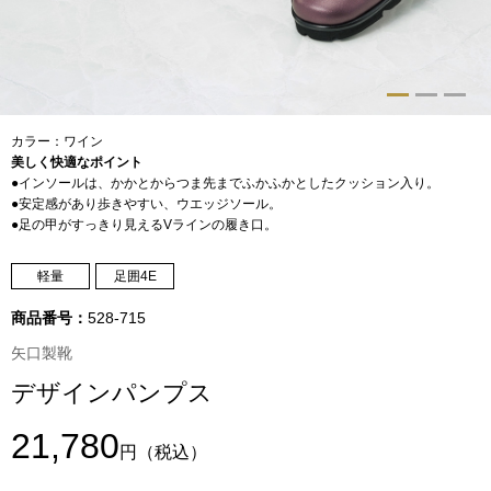
トップス
Tシャツ／カッ
物
ポロシャツ
カラー：ワイン
／アクセサリー
美しく快適なポイント
●インソールは、かかとからつま先までふかふかとしたクッション入り。
シャツ
●安定感があり歩きやすい、ウエッジソール。
ョン雑貨
●足の甲がすっきり見えるVラインの履き口。
トレーナー／パ
軽量
足囲4E
セーター／カー
商品番号：
528-715
矢口製靴
ベスト
デザインパンプス
その他
21,780
円
（税込）