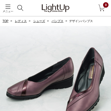
0
メニュー
TOP
レディス
シューズ
パンプス
デザインパンプス
戻る
アウター
すべて見る
ジャケット
コート
ブルゾン
アンダーウェア
その他