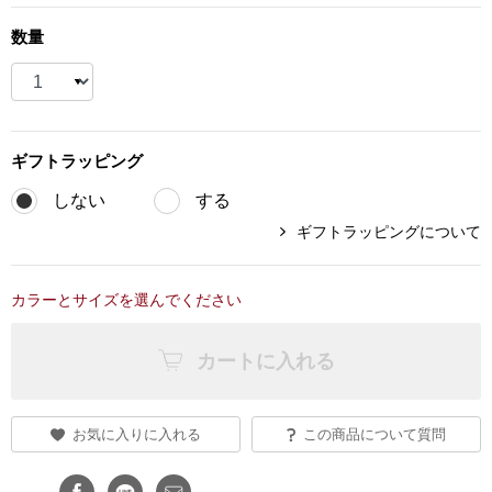
ブランド
数量
その他
特集
バッグ
カタログ
ギフト
ラッピング
トートバッグ
しない
する
ギフトラッピングについて
ス
すべて見る
ハンドバッグ
カラーとサイズを選んでください
ショルダーバッ
カートに入れる
ブリーフケース
ス／チュニック
クラッチバッグ
お気に入りに入れる
この商品について質問
ボディバッグ