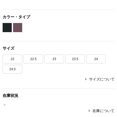
ボトムス
カラー・タイプ
パンツ／スラッ
ショート･クロ
サイズ
デニム
22
22.5
23
23.5
24
その他
24.5
サイズについて
ルーム･アン
在庫状況
ルームウェア／
－
在庫について
BOGARD 最新号はこちら
アンダーウェア