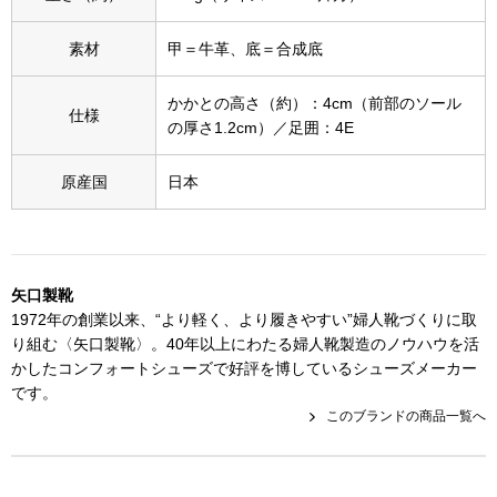
スニーカー
素材
甲＝牛革、底＝合成底
ブーツ
かかとの高さ（約）：4cm（前部のソール
仕様
サンダル
の厚さ1.2cm）／足囲：4E
原産国
日本
その他
財布／小物
矢口製靴
1972年の創業以来、“より軽く、より履きやすい”婦人靴づくりに取
財布／コインケ
り組む〈矢口製靴〉。40年以上にわたる婦人靴製造のノウハウを活
かしたコンフォートシューズで好評を博しているシューズメーカー
です。
革小物
このブランドの商品一覧へ
Miss Kyouko／ミスキョウコ
ポーチ
ブランド