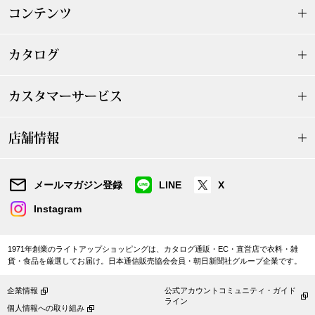
帽子
キッズ
コンテンツ
ネクタイ
芸品
カタログ
マフラー／スヌ
カスタマーサービス
スカーフ／スト
店舗情報
手袋
メールマガジン登録
LINE
X
ベルト
Instagram
靴下
1971年創業のライトアップショッピングは、カタログ通販・EC・直営店で衣料・雑
貨・食品を厳選してお届け。日本通信販売協会会員・朝日新聞社グループ企業です。
サングラス／メ
企業情報
公式アカウントコミュニティ・ガイド
ライン
傘／日傘
個人情報への取り組み