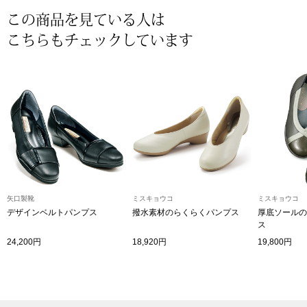
その他
この商品を見ている人は
特集
こちらもチェックしています
ウオッチ／ア
ホビー
すべて見る
ウオッチ
ネックレス
ック
ブレスレット
矢口製靴
ミスキョウコ
ミスキョウコ
デザインベルトパンプス
撥水素材のらくらくパンプス
厚底ソールの
その他
ス
･テーブルウェア
24,200円
18,920円
19,800円
ファッション