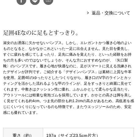
返品・交換について
アンダーウェア
リュック･バッ
ボストンバッグ
足囲4Eなのに足もとすっきり。
淑女のお洒落に欠かせないパンプス。しかし、エレガントかつ履き心地のよい
スーツケース／
ものとなると、なかなかこれといった一足に出合えません。見た目を優先し、
すぐに疲れを感じてしまったり、足先に痛みを覚えたり、といった経験をお持
ちの方も多いのではないでしょうか。そんな方におすすめなのが、〈矢口製
物
その他
靴〉のパンプスです。履き心地が快適なのに、足がスマートに見える洗練され
たデザインが評判です。ご紹介する「デザインパンプス」は素材に上質な牛革
を使用。足囲4Eのゆったりとしたつくりながら、履き口のV字のラインとカッ
／アクセサリー
ティングを活かした流れるような甲のラインが、足をすっきりと綺麗に見せて
シューズ
くれます。中敷きはクッション性に優れ、ふかふかとして柔らかな足当たり。
アウトソールには軽量な発泡ゴムを採用しています。かかとの高さは脚を美し
ョン雑貨
く見せてくれる約4cm。つま先の部分も約1.2cmの高さがあるため、高低差を感
スリップオン
じにくいつくりになっているのも特徴です。またウエッジソールのため、安定
感にも優れています。
レースアップ
重さ（約）
197g（サイズ23.5cm片方）