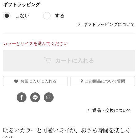
ギフト
ラッピング
ブランド
その他
しない
する
ギフトラッピングについて
特集
バッグ
カタログ
カラーとサイズを選んでください
トートバッグ
カートに入れる
ス
すべて見る
ハンドバッグ
お気に入りに入れる
この商品について質問
ショルダーバッ
ブリーフケース
返品・交換について
ス／チュニック
クラッチバッグ
明るいカラーと可愛いミイが、おうち時間を楽しく
ボディバッグ