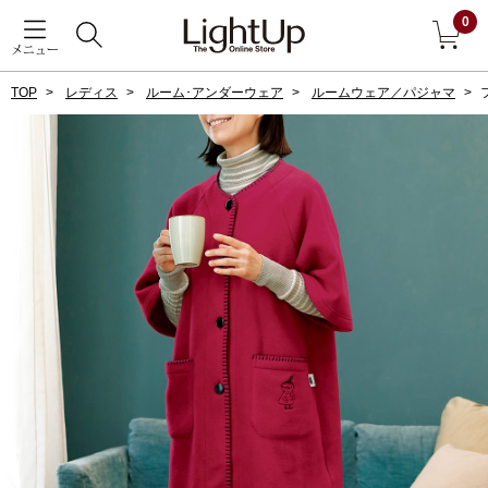
0
メニュー
TOP
レディス
ルーム･アンダーウェア
ルームウェア／パジャマ
戻る
アウター
すべて見る
ジャケット
コート
ブルゾン
アンダーウェア
その他