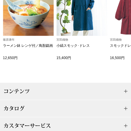
その他
特集
ウオッチ／ア
ホビー
すべて見る
篠原康年
宮田織物
宮田織物
ウオッチ
ラーメン鉢 レンゲ付／鳥獣戯画
小縞スモック･ドレス
スモックドレ
12,650円
15,400円
16,500円
ネックレス
ック
ブレスレット
コンテンツ
その他
･テーブルウェア
カタログ
ファッション
カスタマーサービス