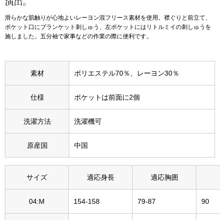
演出。
滑らかな肌触りが心地よいレーヨン混フリース素材を使用。襟ぐりと前立て、
アンダーウェア
リュック･バッ
ポケット口にブランケット刺しゅう、左ポケットにはリトルミイの刺しゅうを
施しました。五分袖で家事などの作業の際に便利です。
ボストンバッグ
素材
ポリエステル70％、レーヨン30％
スーツケース／
仕様
ポケットは前面に2個
物
その他
洗濯方法
洗濯機可
／アクセサリー
シューズ
原産国
中国
ョン雑貨
スリップオン
サイズ
適応身長
適応胸囲
レースアップ
04:M
154-158
79-87
90