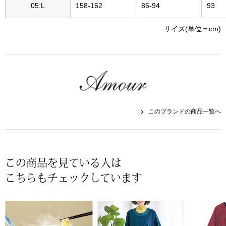
スニーカー
05:L
158-162
86-94
93
サイズ(単位＝cm)
ブーツ
サンダル
その他
このブランドの商品一覧へ
財布／小物
財布／コインケ
この商品を見ている人は
こちらもチェックしています
革小物
Miss Kyouko／ミスキョウコ
ポーチ
ブランド