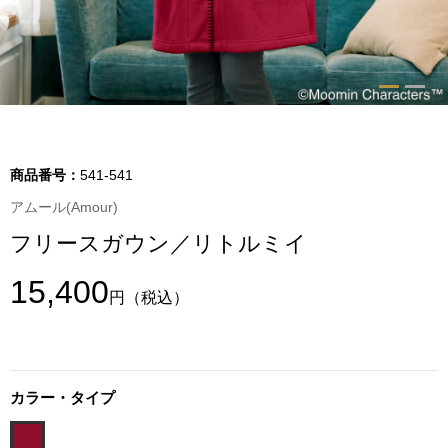
トップス
Tシャツ／カッ
物
ポロシャツ
／アクセサリー
シャツ
商品番号：
541-541
ョン雑貨
アムール(Amour)
トレーナー／パ
フリースガウン／リトルミイ
セーター／カー
15,400
円
（税込）
ベスト
その他
カラー・タイプ