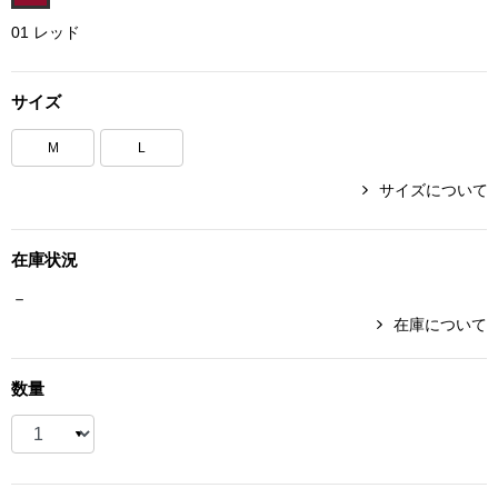
ボトムス
01 レッド
パンツ／スラッ
サイズ
ショート･クロ
M
L
サイズについて
デニム
在庫状況
その他
－
在庫について
ルーム･アン
数量
ルームウェア／
BOGARD 最新号はこちら
アンダーウェア