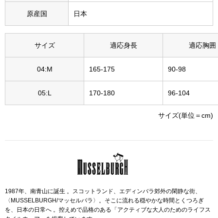
その他
原産国
日本
特集
サイズ
適応身長
適応胸囲
ウオッチ／ア
ホビー
すべて見る
04:M
165-175
90-98
ウオッチ
05:L
170-180
96-104
ネックレス
サイズ(単位＝cm)
ック
ブレスレット
その他
･テーブルウェア
1987年、南青山に誕生 。スコットランド、エディンバラ郊外の閑静な街、
ファッション
〈MUSSELBURGH/マッセルバラ〉。そこに流れる穏やかな時間とくつろぎ
を、日本の日常へ 。控えめで品格のある「アクティブな大人のためのライフス