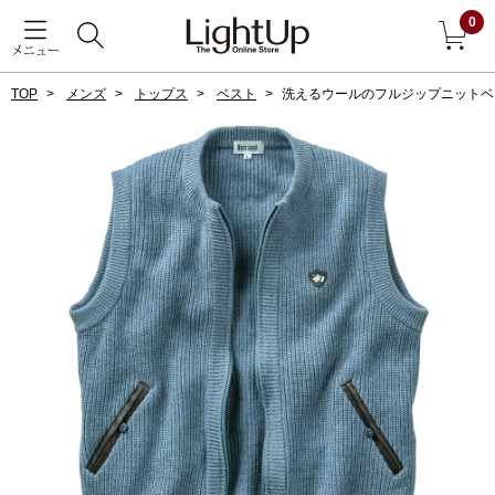
0
メニュー
TOP
メンズ
トップス
ベスト
洗えるウールのフルジップニットベ
戻る
アウター
すべて見る
ジャケット
コート
ブルゾン
アンダーウェア
その他