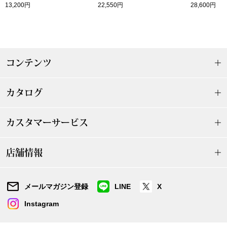
13,200円
22,550円
28,600円
〈セイコー〉マウリッツハイス美術館公認フェ
その他
ルメールオマージュウオッチ
ブランド
和装
コンテンツ
特集
和装小物
カタログ
その他
ティ
カスタマーサービス
すべて見る
ケア
店舗情報
その他
ア
メールマガジン登録
LINE
X
おすすめブラ
Instagram