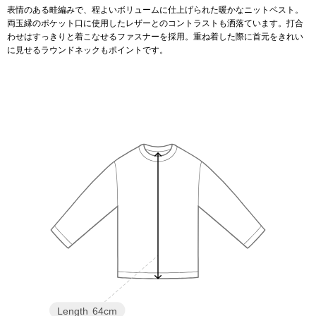
表情のある畦編みで、程よいボリュームに仕上げられた暖かなニットベスト。
両玉縁のポケット口に使用したレザーとのコントラストも洒落ています。打合
アンダーウェア
リュック･バッ
わせはすっきりと着こなせるファスナーを採用。重ね着した際に首元をきれい
に見せるラウンドネックもポイントです。
ボストンバッグ
スーツケース／
物
その他
／アクセサリー
シューズ
ョン雑貨
スリップオン
レースアップ
Length
64cm