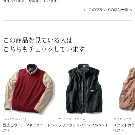
タイルウェア」を提案しています。
帽子
キッズ
このブランドの商品一覧へ
ネクタイ
芸品
マフラー／スヌ
この商品を見ている人は
こちらもチェックしています
スカーフ／スト
手袋
ベルト
靴下
サングラス／メ
スパイラルノート
ザ･ノース･フェイス
マッセルバラ
洗えるウール･Vネックニットベ
フリーランリバーシブルベスト
スタンドカラ
スト
ベスト
傘／日傘