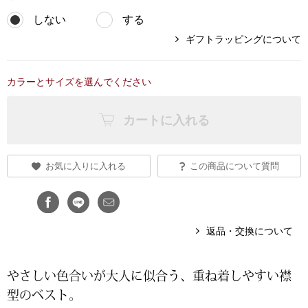
しない
する
ブランド
その他
ギフトラッピングについて
特集
バッグ
カラーとサイズを選んでください
カタログ
トートバッグ
カートに入れる
ス
すべて見る
ハンドバッグ
お気に入りに入れる
この商品について質問
ショルダーバッ
ブリーフケース
返品・交換について
ス／チュニック
クラッチバッグ
やさしい色合いが大人に似合う、重ね着しやすい襟
型のベスト。
ボディバッグ