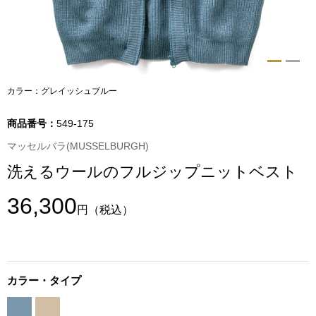
トップス
Tシャツ／カッ
物
ポロシャツ
カラー：グレイッシュブルー
／アクセサリー
シャツ
商品番号：
549-175
ョン雑貨
マッセルバラ(MUSSELBURGH)
トレーナー／パ
洗えるウールのフルジップニットベスト
セーター／カー
36,300
円
（税込）
ベスト
その他
カラー・タイプ