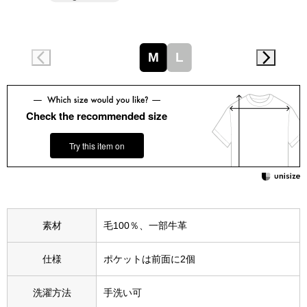
スニーカー
ブーツ
M
L
サンダル
Check the recommended size
その他
Try this item on
財布／小物
財布／コインケ
素材
毛100％、一部牛革
革小物
仕様
ポケットは前面に2個
Miss Kyouko／ミスキョウコ
ポーチ
洗濯方法
手洗い可
ブランド