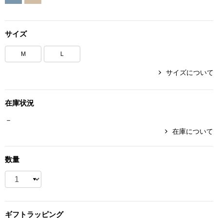
ボトムス
サイズ
パンツ／スラッ
M
L
ショート･クロ
サイズについて
デニム
在庫状況
その他
－
在庫について
ルーム･アン
数量
ルームウェア／
BOGARD 最新号はこちら
アンダーウェア
ギフト
ラッピング