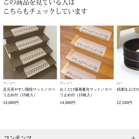
この商品を見ている人は
スニーカー
こちらもチェックしています
ブーツ
サンダル
その他
財布／小物
サンコー
サンコー
山一
足元見やすい階段マット／スベ
おくだけ吸着蓄光マット／スベ
拭漆仕上げの
財布／コインケ
リ止め付（15枚入）
リ止め付（15枚入）
14,080円
14,080円
12,100円
革小物
Miss Kyouko／ミスキョウコ
ポーチ
コンテンツ
ブランド