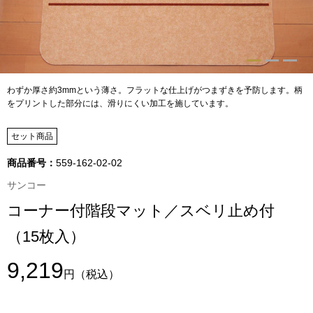
トップス
Tシャツ／カッ
物
ポロシャツ
わずか厚さ約3mmという薄さ。フラットな仕上げがつまずきを予防します。柄
／アクセサリー
をプリントした部分には、滑りにくい加工を施しています。
シャツ
セット商品
ョン雑貨
トレーナー／パ
商品番号：
559-162-02-02
サンコー
セーター／カー
コーナー付階段マット／スベリ止め付
（15枚入）
ベスト
9,219
その他
円
（税込）