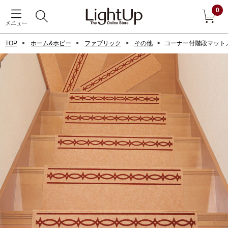
0
メニュー
TOP
ホーム&ホビー
ファブリック
その他
コーナー付階段マット
戻る
アウター
すべて見る
ジャケット
コート
ブルゾン
アンダーウェア
その他