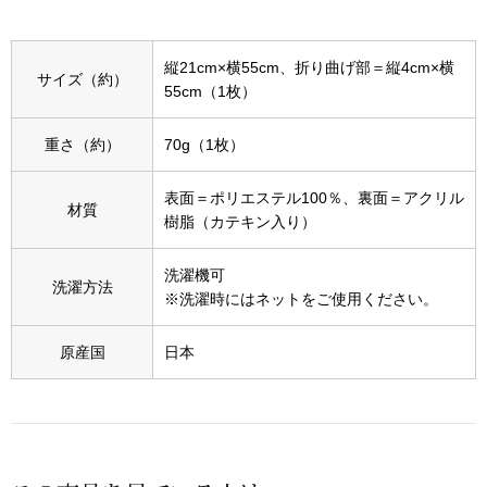
アンダーウェア
リュック･バッ
縦21cm×横55cm、折り曲げ部＝縦4cm×横
サイズ（約）
55cm（1枚）
ボストンバッグ
重さ（約）
70g（1枚）
スーツケース／
表面＝ポリエステル100％、裏面＝アクリル
材質
樹脂（カテキン入り）
物
その他
洗濯機可
／アクセサリー
洗濯方法
※洗濯時にはネットをご使用ください。
シューズ
ョン雑貨
原産国
日本
スリップオン
レースアップ