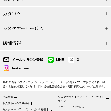
その他
特集
カタログ
ウオッチ／ア
カスタマーサービス
ホビー
すべて見る
ウオッチ
店舗情報
ネックレス
ック
メールマガジン登録
LINE
X
ブレスレット
Instagram
その他
1971年創業のライトアップショッピングは、カタログ通販・EC・直営店で衣料・雑
･テーブルウェア
貨・食品を厳選してお届け。日本通信販売協会会員・朝日新聞社グループ企業です。
企業情報
公式アカウントコミュニティ・ガイド
ファッション
ライン
個人情報への取り組み
セキュリティについて
カスタマーハラスメントに対する基本