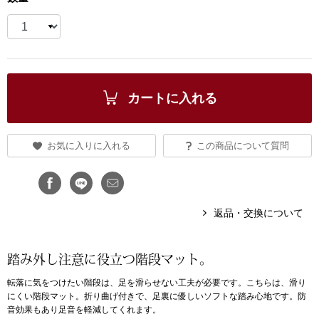
ブランド
その他
特集
バッグ
カートに入れる
カタログ
トートバッグ
お気に入りに入れる
この商品について質問
ス
すべて見る
ハンドバッグ
ショルダーバッ
返品・交換について
ブリーフケース
踏み外し注意に役立つ階段マット。
ス／チュニック
クラッチバッグ
転落に気をつけたい階段は、足を滑らせない工夫が必要です。こちらは、滑り
にくい階段マット。折り曲げ付きで、足裏に優しいソフトな踏み心地です。防
音効果もあり足音を軽減してくれます。
ボディバッグ