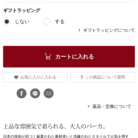
ブランド
ギフト
ラッピング
その他
しない
する
特集
ギフトラッピングについて
バッグ
カタログ
トートバッグ
カートに入れる
ス
すべて見る
ハンドバッグ
お気に入りに入れる
この商品について質問
ショルダーバッ
ブリーフケース
返品・交換について
ス／チュニック
クラッチバッグ
上品な雰囲気で着られる、大人のパーカ。
ボディバッグ
日本の技術が息づく厳選された素材使いと洗練されたスタイルで人気を博す