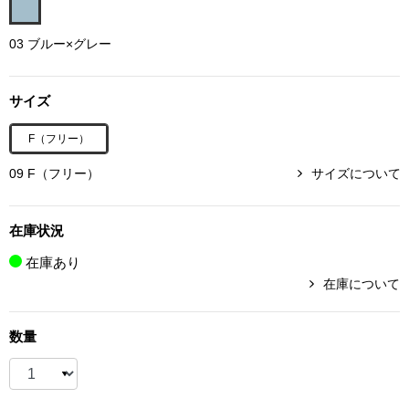
ボトムス
03 ブルー×グレー
パンツ／スラッ
サイズ
ショート･クロ
F（フリー）
デニム
09 F（フリー）
サイズについて
その他
在庫状況
在庫あり
在庫について
ルーム･アン
数量
ルームウェア／
BOGARD 最新号はこちら
アンダーウェア