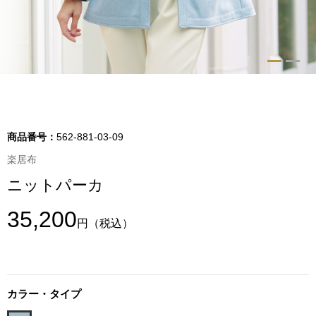
トップス
Tシャツ／カッ
物
ポロシャツ
／アクセサリー
シャツ
商品番号：
562-881-03-09
ョン雑貨
楽居布
トレーナー／パ
ニットパーカ
セーター／カー
35,200
円
（税込）
ベスト
その他
カラー・タイプ