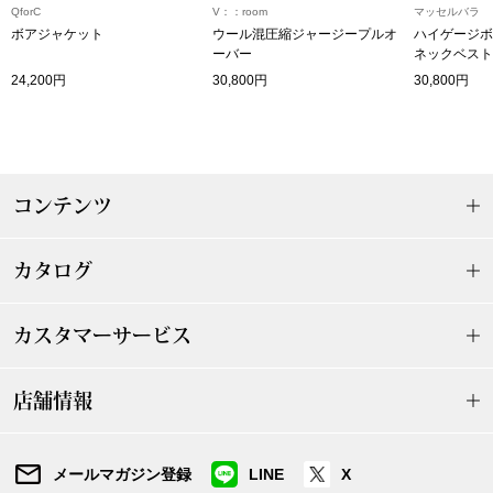
ザ･ノース･フ
ップ
QforC
V：：room
マッセルバラ
ボアジャケット
ウール混圧縮ジャージープルオ
ハイゲージボ
ーバー
ネックベスト
ヘリーハンセン
ンス
24,200円
30,800円
30,800円
カンタベリー
金谷製靴
コンテンツ
ヘンリーコット
カタログ
おすすめ特集
カスタマーサービス
【特集】Trave
店舗情報
【特集】cante
メールマガジン登録
LINE
X