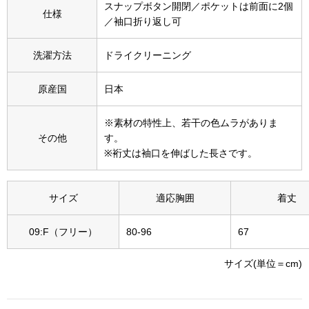
スナップボタン開閉／ポケットは前面に2個
その他
仕様
／袖口折り返し可
特集
洗濯方法
ドライクリーニング
ウオッチ／ア
原産国
日本
ホビー
すべて見る
ウオッチ
※素材の特性上、若干の色ムラがありま
その他
す。
ネックレス
※裄丈は袖口を伸ばした長さです。
ック
ブレスレット
サイズ
適応胸囲
着丈
その他
09:F（フリー）
80-96
67
･テーブルウェア
サイズ(単位＝cm)
ファッション