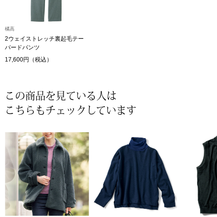
〈セイコー〉マウリッツハイス美術館公認フェ
その他
ルメールオマージュウオッチ
橘高
2ウェイストレッチ裏起毛テー
パードパンツ
ブランド
和装
17,600円（税込）
特集
和装小物
この商品を見ている人は
こちらもチェックしています
その他
ティ
すべて見る
ケア
その他
ア
おすすめブラ