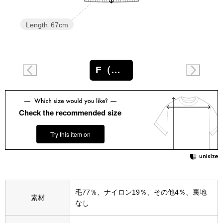
スニーカー
Length
67cm
ブーツ
サンダル
F（フリー）
その他
Check the recommended size
財布／小物
Try this item on
財布／コインケ
革小物
毛77％、ナイロン19％、その他4％、裏地
Miss Kyouko／ミスキョウコ
素材
なし
ポーチ
ブランド