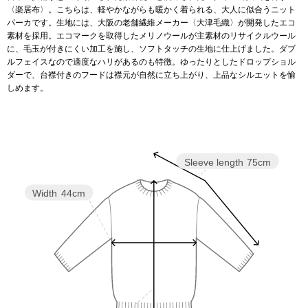
〈楽居布〉。こちらは、軽やかながらも暖かく着られる、大人に似合うニット
パーカです。生地には、大阪の老舗繊維メーカー〈大津毛織〉が開発したエコ
アンダーウェア
リュック･バッ
素材を採用。エコマークを取得したメリノウールが主素材のリサイクルウール
に、毛玉が付きにくい加工を施し、ソフトタッチの生地に仕上げました。ダブ
ルフェイスなので適度なハリがあるのも特徴。ゆったりとしたドロップショル
ボストンバッグ
ダーで、台襟付きのフードは襟元が自然に立ち上がり、上品なシルエットを愉
しめます。
スーツケース／
物
その他
Sleeve length
75cm
／アクセサリー
Width
44cm
シューズ
ョン雑貨
スリップオン
レースアップ