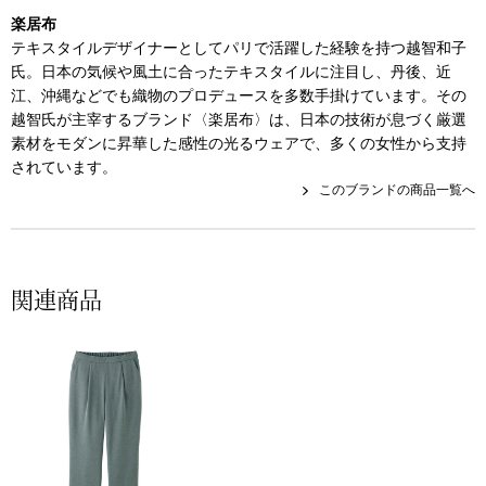
帽子
キッズ
楽居布
テキスタイルデザイナーとしてパリで活躍した経験を持つ越智和子
ネクタイ
芸品
氏。日本の気候や風土に合ったテキスタイルに注目し、丹後、近
江、沖縄などでも織物のプロデュースを多数手掛けています。その
越智氏が主宰するブランド〈楽居布〉は、日本の技術が息づく厳選
マフラー／スヌ
素材をモダンに昇華した感性の光るウェアで、多くの女性から支持
されています。
スカーフ／スト
このブランドの商品一覧へ
手袋
ベルト
関連商品
靴下
サングラス／メ
傘／日傘