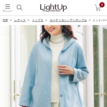
0
メニュー
TOP
レディス
トップス
カーディガン／アンサンブル
ニットパー
戻る
アウター
すべて見る
ジャケット
コート
ブルゾン
アンダーウェア
その他