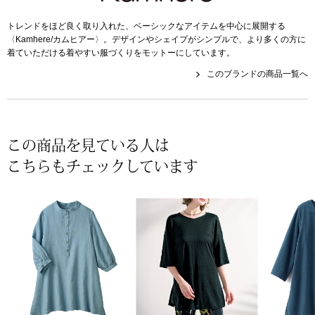
帽子
キッズ
トレンドをほど良く取り入れた、ベーシックなアイテムを中心に展開する
〈Kamhere/カムヒアー〉。デザインやシェイプがシンプルで、より多くの方に
ネクタイ
芸品
着ていただける着やすい服づくりをモットーにしています。
このブランドの商品一覧へ
マフラー／スヌ
スカーフ／スト
この商品を見ている人は
手袋
こちらもチェックしています
ベルト
靴下
サングラス／メ
傘／日傘