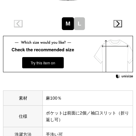
スニーカー
ブーツ
M
L
サンダル
Check the recommended size
その他
Try this item on
財布／小物
財布／コインケ
素材
麻100％
革小物
ポケットは前面に2個／袖口スリット（折り
仕様
Miss Kyouko／ミスキョウコ
返し可）
ポーチ
洗濯方法
手洗い可
ブランド