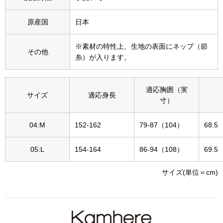
その他
原産国
日本
特集
※素材の特性上、生地の表面にネップ（節
ウオッチ／ア
その他
糸）が入ります。
ホビー
すべて見る
ウオッチ
適応胸囲（実
サイズ
適応身長
寸）
ネックレス
ック
04:M
152-162
79-87（104）
68.5
ブレスレット
05:L
154-164
86-94（108）
69.5
その他
サイズ(単位＝cm)
･テーブルウェア
ファッション