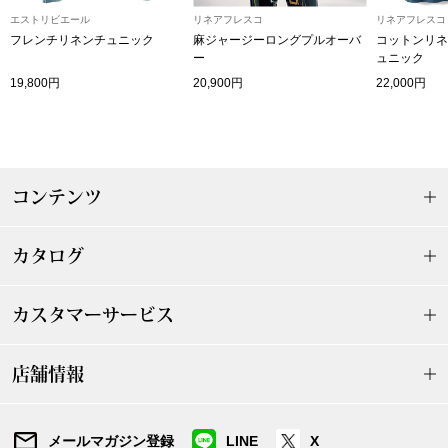
エストリビエール
リネアフレスコ
リネアフレスコ
〈セイコー〉マウリッツハイス美術館公認フェ
フレンチリネンチュニック
麻ジャージーロングプルオーバ
コットンリネ
その他
ルメールオマージュウオッチ
ー
ュニック
19,800円
20,900円
22,000円
ブランド
和装
特集
和装小物
コンテンツ
その他
ティ
すべて見る
カタログ
ケア
その他
カスタマーサービス
ア
店舗情報
おすすめブラ
メールマガジン登録
LINE
X