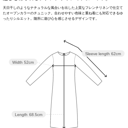
天日干しのようなナチュラルな風合いを出した上質なフレンチリネンで仕立て
アンダーウェア
リュック･バッ
たオープンカラーのチュニック。合わせやすい色味と重ね着にも対応できるゆ
ったりシルエット。随所に遊び心を感じさせるデザインです。
ボストンバッグ
スーツケース／
Sleeve length
62cm
物
その他
Width
52cm
／アクセサリー
シューズ
ョン雑貨
スリップオン
レースアップ
Length
68.5cm