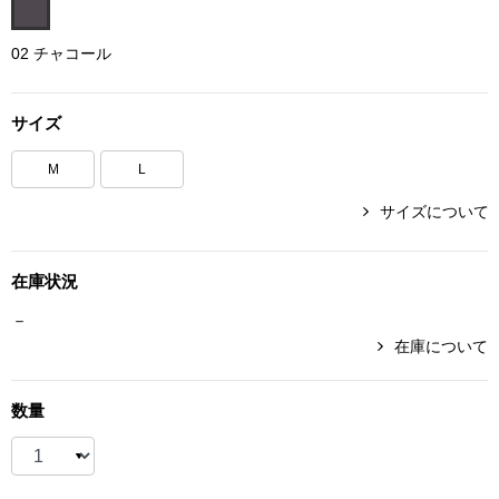
ボトムス
02 チャコール
パンツ／スラッ
サイズ
ショート･クロ
M
L
デニム
サイズについて
その他
在庫状況
－
在庫について
ルーム･アン
数量
ルームウェア／
BOGARD 最新号はこちら
アンダーウェア