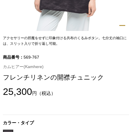
トップス
Tシャツ／カッ
物
ポロシャツ
アクセサリーの邪魔をせずに印象付ける共布のくるみボタン。七分丈の袖口に
／アクセサリー
は、スリット入りで折り返し可能。
シャツ
商品番号：
569-767
ョン雑貨
カムヒアー(Kamhere)
トレーナー／パ
フレンチリネンの開襟チュニック
セーター／カー
25,300
円
（税込）
ベスト
その他
カラー・タイプ