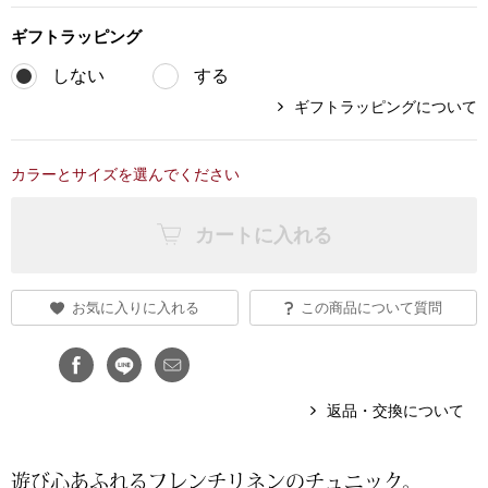
ブランド
ギフト
ラッピング
その他
しない
する
特集
ギフトラッピングについて
バッグ
カタログ
カラーとサイズを選んでください
トートバッグ
カートに入れる
ス
すべて見る
ハンドバッグ
ショルダーバッ
お気に入りに入れる
この商品について質問
ブリーフケース
返品・交換について
ス／チュニック
クラッチバッグ
ボディバッグ
遊び心あふれるフレンチリネンのチュニック。