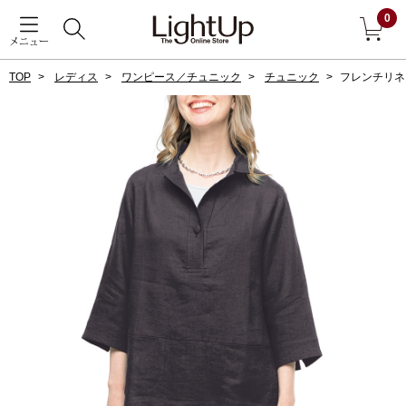
0
メニュー
TOP
レディス
ワンピース／チュニック
チュニック
フレンチリネ
戻る
アウター
すべて見る
ジャケット
コート
ブルゾン
アンダーウェア
その他