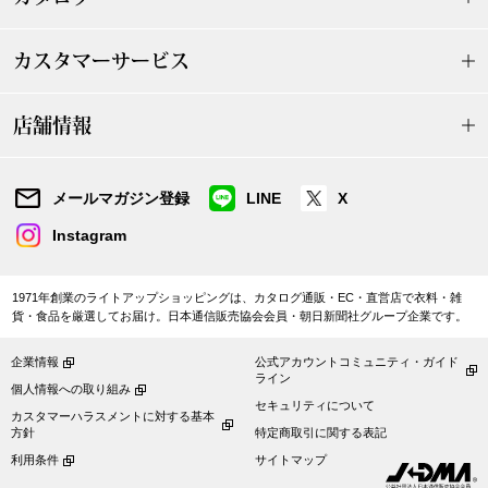
ザ･ノース･フ
ップ
カスタマーサービス
ヘリーハンセン
ンス
カンタベリー
店舗情報
金谷製靴
メールマガジン登録
LINE
X
Instagram
ヘンリーコット
1971年創業のライトアップショッピングは、カタログ通販・EC・直営店で衣料・雑
貨・食品を厳選してお届け。日本通信販売協会会員・朝日新聞社グループ企業です。
おすすめ特集
企業情報
公式アカウントコミュニティ・ガイド
ライン
【特集】Trave
個人情報への取り組み
セキュリティについて
カスタマーハラスメントに対する基本
方針
特定商取引に関する表記
【特集】cante
利用条件
サイトマップ