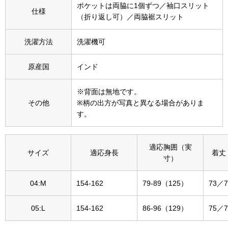
ポケットは両脇に1個ずつ／袖口スリット
その他
仕様
（折り返し可）／両脇裾スリット
特集
洗濯方法
洗濯機可
ウオッチ／ア
ホビー
原産国
インド
すべて見る
ウオッチ
※背面は無地です。
その他
※柄の出方が写真と異なる場合がありま
ネックレス
す。
ック
ブレスレット
適応胸囲（実
サイズ
適応身長
着丈
寸）
その他
･テーブルウェア
04:M
154-162
79-89（125）
73／7
ファッション
05:L
154-162
86-96（129）
75／7