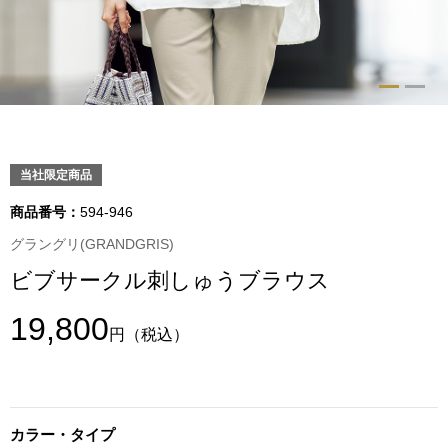
トップス
Tシャツ／カッ
物
ポロシャツ
／アクセサリー
シャツ
当社限定商品
ョン雑貨
商品番号：
594-946
トレーナー／パ
グラングリ(GRANDGRIS)
ビブサークル刺しゅうブラウス
セーター／カー
19,800
円
（税込）
ベスト
その他
カラー・タイプ