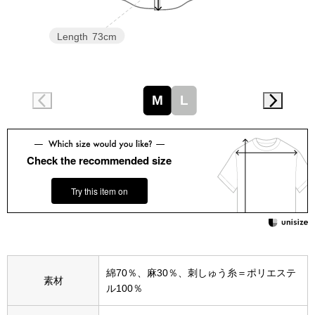
スニーカー
Length
73cm
ブーツ
サンダル
M
L
その他
Check the recommended size
財布／小物
Try this item on
財布／コインケ
革小物
綿70％、麻30％、刺しゅう糸＝ポリエステ
Miss Kyouko／ミスキョウコ
素材
ル100％
ポーチ
ブランド