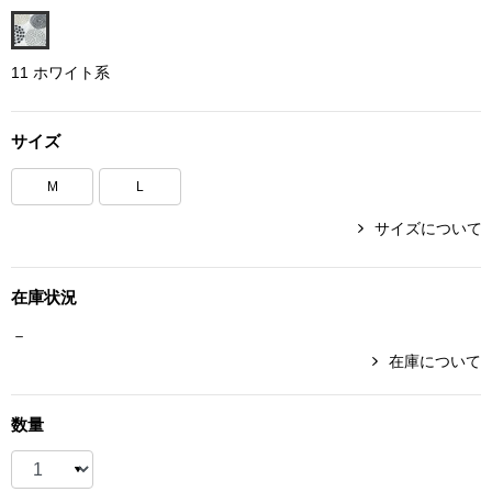
ボトムス
11 ホワイト系
パンツ／スラッ
サイズ
ショート･クロ
M
L
デニム
サイズについて
その他
在庫状況
－
ルーム･アン
在庫について
ルームウェア／
数量
BOGARD 最新号はこちら
アンダーウェア