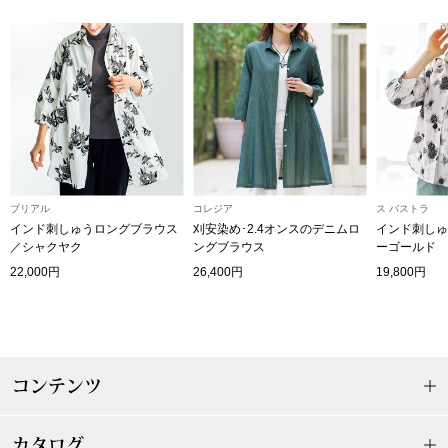
〈セイコー〉マウリッツハイス美術館公認フェ
その他
ルメールオマージュウオッチ
ブランド
和装
特集
和装小物
ブリアル
コレジア
ス バストラ
インド刺しゅうロングブラウス
刈安染め･2.4オンスのデニムロ
インド刺しゅ
その他
ティ
すべて見る
／シャクヤク
ングブラウス
ーゴールド
22,000円
26,400円
19,800円
ケア
その他
ア
コンテンツ
おすすめブラ
カタログ