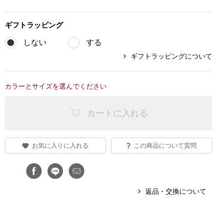
ブランド
その他
ギフト
ラッピング
特集
しない
する
バッグ
ギフトラッピングについて
カタログ
トートバッグ
カラーとサイズを選んでください
ス
すべて見る
ハンドバッグ
カートに入れる
ショルダーバッ
お気に入りに入れる
この商品について質問
ブリーフケース
ス／チュニック
クラッチバッグ
返品・交換について
ボディバッグ