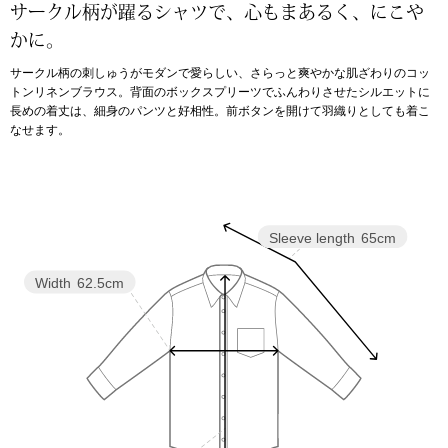
サークル柄が躍るシャツで、心もまあるく、にこや
かに。
アンダーウェア
リュック･バッ
サークル柄の刺しゅうがモダンで愛らしい、さらっと爽やかな肌ざわりのコッ
トンリネンブラウス。背面のボックスプリーツでふんわりさせたシルエットに
ボストンバッグ
長めの着丈は、細身のパンツと好相性。前ボタンを開けて羽織りとしても着こ
なせます。
スーツケース／
物
その他
Sleeve length
65cm
／アクセサリー
Width
62.5cm
シューズ
ョン雑貨
スリップオン
レースアップ