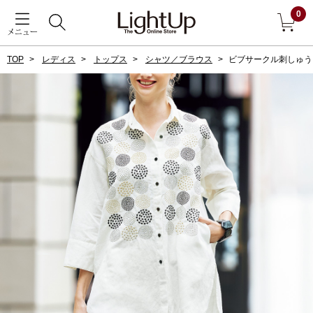
0
メニュー
TOP
レディス
トップス
シャツ／ブラウス
ビブサークル刺しゅう
戻る
アウター
すべて見る
ジャケット
コート
ブルゾン
アンダーウェア
その他