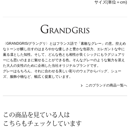
帽子
サイズ(単位＝cm)
キッズ
ネクタイ
芸品
マフラー／スヌ
〈GRANDGRIS/グラングリ〉とはフランス語で「素敵なグレー」の意。控えめ
スカーフ／スト
なトーンが醸し出すのはまろやかな優しさと豊かな包容力、エレガントな中に
薫る凜とした知性。そして、どんな色とも相性が良くシックにもラグジュアリ
ーにも思いのままに魅せることができる色。そんなグレーのような魅力を湛え
手袋
た大人の女性のために企画した当社オリジナルブランドです。
グレーはもちろん、それに合わせる美しい彩りのウェアからバッグ、シュー
ズ、服飾小物など、幅広く提案しています。
ベルト
このブランドの商品一覧へ
靴下
サングラス／メ
この商品を見ている人は
こちらもチェックしています
傘／日傘