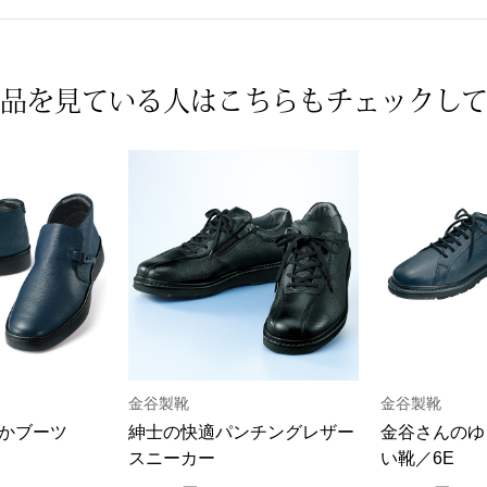
品を見ている人は
こちらもチェックし
金谷製靴
金谷製靴
かブーツ
紳士の快適パンチングレザー
金谷さんのゆ
スニーカー
い靴／6E