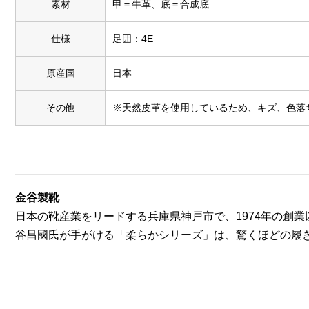
素材
甲＝牛革、底＝合成底
仕様
足囲：4E
原産国
日本
その他
※天然皮革を使用しているため、キズ、色落
金谷製靴
日本の靴産業をリードする兵庫県神戸市で、1974年の創
谷昌國氏が手がける「柔らかシリーズ」は、驚くほどの履