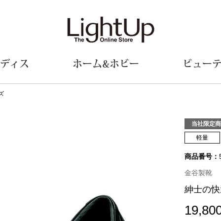
ディス
ホーム&ホビー
ビュー
ズ
ェア
ウェア
財布／小物
シューズ
美術･工芸品
定期便
和装
ファッシ
当社限定商
軽量
財布／コインケース
スリップオン
和装小物
帽子
商品番号：
革小物
レースアップ
その他
マフラー／ス
ポーチ
パンプス
スカーフ／ス
金谷製靴
その他
スニーカー
手袋
その他
紳士の快
ツ
ブーツ
ベルト
サンダル
靴下
19,80
ウオッチ／アクセサリー
その他
サングラス／