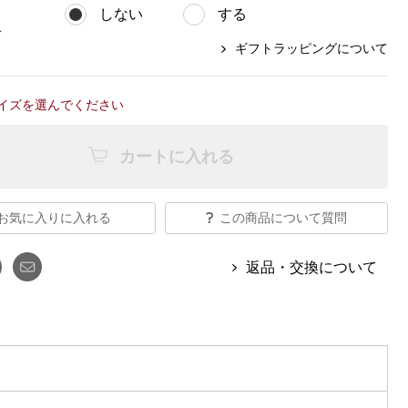
【特集】Travel Partner／トラベル
ルボタンのアルパカ混ニット
【特集】使いやすさを追求した 防
しない
する
パートナー
災用品
グ
【特集】canterbury／カンタベリー
ギフトラッピングについて
【特集】ギフトセレクション
【特集】HELLY HANSEN／ヘリー
ハンセン
イズを選んでください
カートに入れる
おすすめカタログ
BOGARD August 2026 vol.181
お気に入りに入れる
この商品について質問
BOGARD July 2026 vol.180
RUGLOG 2026 Summer Vol.30
返品・交換について