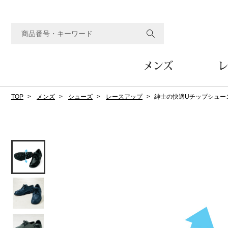
メンズ
レ
TOP
メンズ
シューズ
レースアップ
紳士の快適Uチップシュー
すべてのメンズアイテム
すべてのレディスアイテム
すべてのホーム&ホビーアイテム
すべてのビューティアイテム
すべてのグルメアイテム
アウター
アウター
家具
フェイスケア
食品
ルーム･アンダーウ
ボトムス
キッチン･テーブル
メイクアップ
頒布会
ジャケット
ジャケット
テーブル／椅子･座椅子
ルームウェア／パジャマ
スカート
テーブルウェア
コート
コート
収納家具
アンダーウェア
パンツ／スラックス
調理器具
ボディケア
ワイン／ビール／酒
フレグランス
ブルゾン
ブルゾン
その他
その他
ワイド･ガウチョパンツ
キッチン雑貨
その他
その他
レギンス／スパッツ
その他
ショート･クロップドパン
ファブリック
バッグ
ヘアケア
その他
その他
その他
トップス
トップス
家電
クッション／座布団
トートバッグ