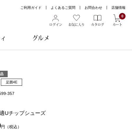
ご利用ガイド
よくあるご質問
お問合わせ
店舗情報
0
ログイン
お気に入り
カタログ
カート
ティ
グルメ
ョン雑貨
品
足囲4E
599-357
ヌード
トール
適Uチップシューズ
0
円
（税込）
メガネ