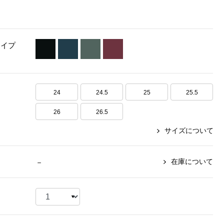
【特集】〈セイコー〉マウリッ
Miss Kyouko／ミスキョウコ
Salon de GRANDGRIS
【特集】食彩倶楽部
ツハイス美術館公認フェルメー
おすすめブランド
おすすめブランド
おすすめブランド
ルオマージュウオッチ
タイプ
BOGARD 最新号はこちら
リネアフレスコ
ベキュア グラン／プレミアム
食彩倶楽部
おすすめブランド
ヤッコマリカルド
メイクプロポーション
おすすめブランド
セイコー
銀座花菱
ネイチャーマジック
24
24.5
25
25.5
おすすめ特集
ソニー
ミスキョウコ
かづきれいこ
ザ･ノース･フェイス
26
26.5
コラントッテ
ベアー
レフィーネ
【特集】〈銀座 梅林〉国産ヒレ肉
ヘリーハンセン
サイズについて
の特製カツ丼の具
Fabric by ベストオブモリス
カンタベリー
フェイラー
【特集】ご飯のお供
金谷製靴
おすすめ特集
おすすめ特集
在庫について
－
【特集】おうちご飯、おうち飲み
ヘンリーコットンズ
【特集】ゆったりサイズ for Ladies
【特集】当社限定ビューティーアイ
おすすめ特集
テム
【特集】ベーシックアイテム for
おすすめ特集
Ladies
【特集】VECUA GRAND PREMIUM
【特集】William Morris／ウィリア
ム･モリス
【特集】〈ロングウォーク〉カラフ
【特集】五島の椿