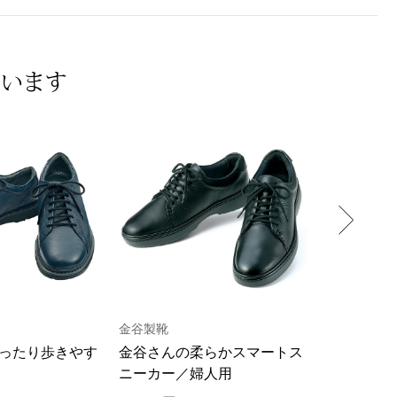
ています
金谷製靴
金谷製靴
ったり歩きやす
金谷さんの柔らかスマートス
金谷さんの
ニーカー／婦人用
レザー使い