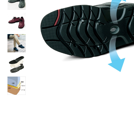
ルーム･アンダーウ
Tシャツ／カットソー
Tシャツ／カットソー
ブランケット／ソファカバー
ハンドバッグ
生活家電
ポロシャツ
ポロシャツ
カーペット／ラグ／マット
ショルダーバッグ
キッチン家電
シャツ
シャツ／ブラウス
寝具
ブリーフケース
ルームウェア／パジャマ
AV機器
トレーナー／パーカ
タンクトップ／キャミソール
カーテン／のれん／簾
クラッチバッグ
アンダーウェア
その他
セーター／カーディガン
トレーナー／パーカ
その他
ボディバッグ
その他
ベスト
セーター
リュック･バックパック
ホビー･キッズ
その他
カーディガン／アンサンブル
ボストンバッグ
生活雑貨
バッグ
ベスト
スーツケース／キャリー
ホビー／玩具
スーツ
その他
ボトムス
インテリアアート･ルームアクセ
トートバッグ
人形／ぬいぐるみ
その他
サリー
ハンドバッグ
光学機器
クロック／気象計
シューズ
パンツ／スラックス
ショルダーバッグ
ステーショナリー
バス･トイレタリー
ワンピース／チュニック
ショート･クロップドパンツ
クラッチバッグ
AVソフト／書籍／図録
ランドリー
デニム
スリップオン
ボディバッグ
アウトドア･スポーツ用品
掃除用品
その他
ワンピース
レースアップ
リュック･バックパック
その他
スリッパ／ルームシューズ
シャツワンピース
スニーカー
ボストンバッグ
防災･防犯用品
チュニック
ブーツ
スーツケース／キャリー
ガーデニング
サンダル
その他
和のインテリア小物
その他
仏具／香