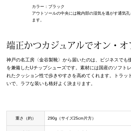
ヘルスケア
カラー：ブラック
その他
アウトソールの中央には靴内部の湿気を逃がす通気孔
ます。
端正かつカジュアルでオン・オ
神戸の名工房〈金谷製靴〉から届いたのは、ビジネスでも
を兼備したUチップシューズです。素材には国産のソフト
れたクッション性で歩きやすさを高めてくれます。トラッ
いで、ラフな装いも格好よく決まります。
重さ（約）
290g（サイズ25cm片方）