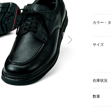
傘／日傘
ェア
ウオッチ
その他
財布／小物
ネックレス
ブレスレット
和装
その他
財布／コインケース
カラー・
革小物
ポーチ
着物／浴衣
ファッション雑貨
その他
和装小物
サイズ
バッグ
その他
帽子
ウオッチ／アクセサリー
ネクタイ
その他
マフラー／スヌード
スカーフ／ストール
ウオッチ
手袋
ネックレス
ベルト
ブレスレット
在庫状況
靴下
リング
サングラス／メガネ
イヤリング／ピアス
バッグ
傘／日傘
ブローチ
数量
その他
その他