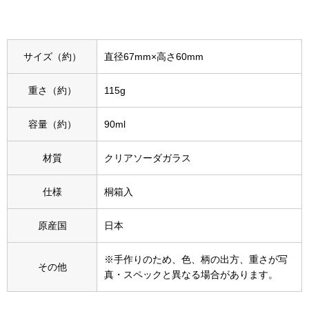
スニーカー
ブーツ
サイズ（約）
直径67mm×高さ60mm
サンダル
重さ（約）
115g
その他
容量（約）
90ml
材質
クリアソーダガラス
財布／小物
仕様
桐箱入
財布／コインケ
原産国
日本
革小物
※手作りのため、色、柄の出方、重さが写
その他
Miss Kyouko／ミスキョウコ
真・スペックと異なる場合があります。
ポーチ
ブランド