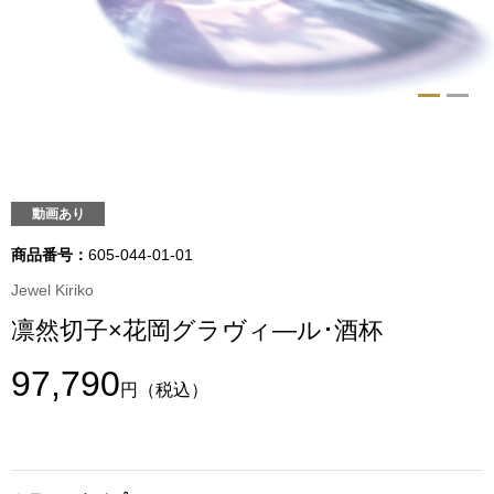
トップス
Tシャツ／カッ
物
ポロシャツ
／アクセサリー
シャツ
動画あり
ョン雑貨
トレーナー／パ
商品番号：
605-044-01-01
Jewel Kiriko
セーター／カー
凛然切子×花岡グラヴィ―ル･酒杯
ベスト
97,790
円
（税込）
その他