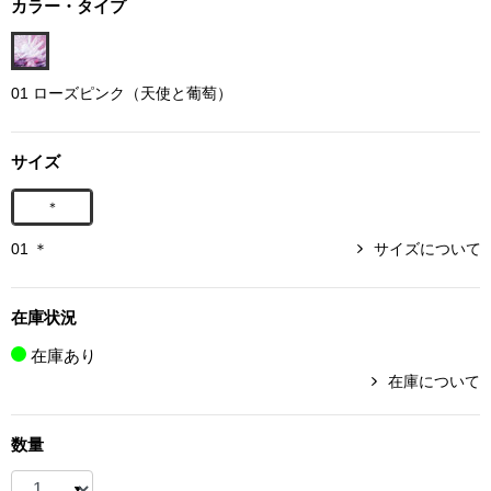
カラー・タイプ
ボトムス
パンツ／スラッ
01 ローズピンク（天使と葡萄）
ショート･クロ
サイズ
デニム
＊
01 ＊
サイズについて
その他
在庫状況
ルーム･アン
在庫あり
在庫について
ルームウェア／
数量
BOGARD 最新号はこちら
アンダーウェア