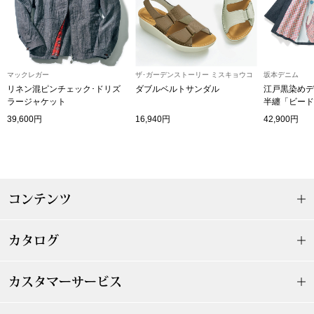
帽子
キッズ
ネクタイ
芸品
マックレガー
ザ･ガーデンストーリー ミスキョウコ
坂本デニム
マフラー／スヌ
リネン混ピンチェック･ドリズ
ダブルベルトサンダル
江戸黒染めデ
ラージャケット
半纏「ビード
スカーフ／スト
39,600円
16,940円
42,900円
手袋
ベルト
コンテンツ
靴下
カタログ
サングラス／メ
カスタマーサービス
傘／日傘