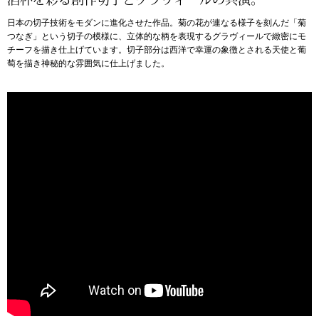
日本の切子技術をモダンに進化させた作品。菊の花が連なる様子を刻んだ「菊
アンダーウェア
リュック･バッ
つなぎ」という切子の模様に、立体的な柄を表現するグラヴィールで緻密にモ
チーフを描き仕上げています。切子部分は西洋で幸運の象徴とされる天使と葡
萄を描き神秘的な雰囲気に仕上げました。
ボストンバッグ
スーツケース／
物
その他
／アクセサリー
シューズ
ョン雑貨
スリップオン
レースアップ