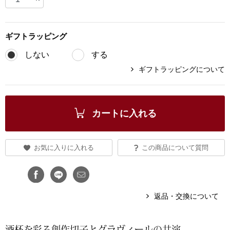
ブランド
その他
ギフト
ラッピング
特集
しない
する
バッグ
ギフトラッピングについて
カタログ
トートバッグ
カートに入れる
ス
すべて見る
ハンドバッグ
ショルダーバッ
お気に入りに入れる
この商品について質問
ブリーフケース
返品・交換について
ス／チュニック
クラッチバッグ
ボディバッグ
酒杯を彩る創作切子とグラヴィールの共演。