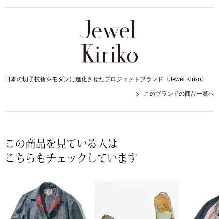
その他
特集
ウオッチ／ア
ホビー
すべて見る
ウオッチ
日本の切子技術をモダンに進化させたプロジェクトブランド〈Jewel Kiriko〉
このブランドの商品一覧へ
ネックレス
ック
ブレスレット
この商品を見ている人は
その他
こちらもチェックしています
･テーブルウェア
ファッション