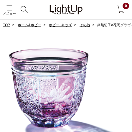
0
メニュー
TOP
ホーム&ホビー
ホビー･キッズ
その他
凛然切子×花岡グラヴ
戻る
アウター
すべて見る
ジャケット
コート
ブルゾン
アンダーウェア
その他