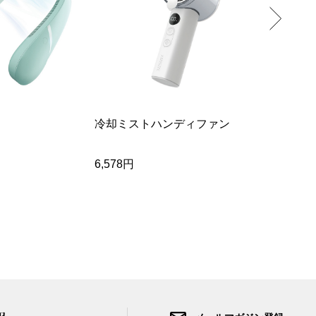
小森縫製
冷却ミストハンディファン
ラミーコッ
クシャツ
6,578円
24,200円