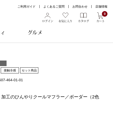
ご利用ガイド
よくあるご質問
お問合わせ
店舗情報
0
ログイン
お気に入り
カタログ
カート
ティ
グルメ
ョン雑貨
接触冷感
セット商品
607-464-01-01
ヌード
トール
ト加工のひんやりクールマフラー／ボーダー（2色
メガネ