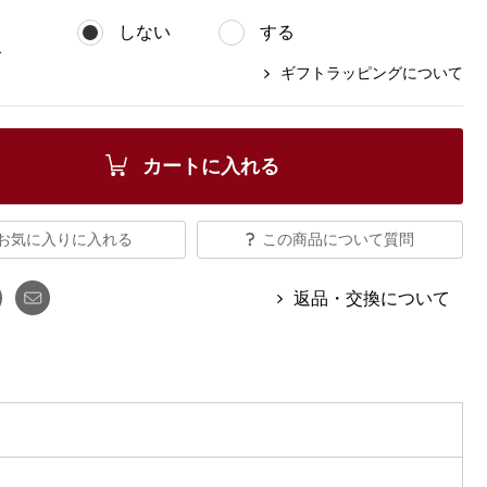
【特集】Travel Partner／トラベル
ルボタンのアルパカ混ニット
【特集】使いやすさを追求した 防
パートナー
しない
する
災用品
【特集】canterbury／カンタベリー
グ
【特集】ギフトセレクション
ギフトラッピングについて
【特集】HELLY HANSEN／ヘリー
ハンセン
カートに入れる
おすすめカタログ
お気に入りに入れる
この商品について質問
BOGARD August 2026 vol.181
BOGARD July 2026 vol.180
返品・交換について
RUGLOG 2026 Summer Vol.30