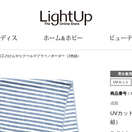
ディス
ホーム&ホビー
ビュー
加工のひんやりクールマフラー／ボーダー（2色組）
ェア
ウェア
財布／小物
シューズ
美術･工芸品
定期便
和装
ファッシ
男女兼用
UVカット
財布／コインケース
スリップオン
和装小物
帽子
商品番号：
革小物
レースアップ
その他
マフラー／ス
ポーチ
パンプス
スカーフ／ス
成願
その他
スニーカー
手袋
その他
UVカッ
ツ
ブーツ
ベルト
サンダル
靴下
組）
ウオッチ／アクセサリー
その他
サングラス／