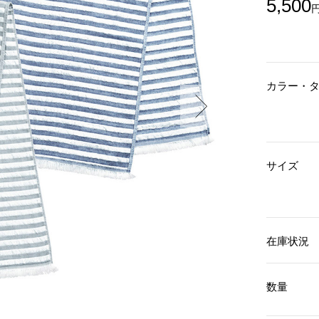
5,500
傘／日傘
ェア
ウオッチ
その他
財布／小物
ネックレス
ブレスレット
和装
その他
財布／コインケース
革小物
カラー・
ポーチ
着物／浴衣
ファッション雑貨
その他
和装小物
バッグ
その他
帽子
ウオッチ／アクセサリー
ネクタイ
サイズ
その他
マフラー／スヌード
スカーフ／ストール
ウオッチ
手袋
ネックレス
ベルト
ブレスレット
靴下
リング
在庫状況
サングラス／メガネ
イヤリング／ピアス
バッグ
傘／日傘
ブローチ
その他
その他
数量