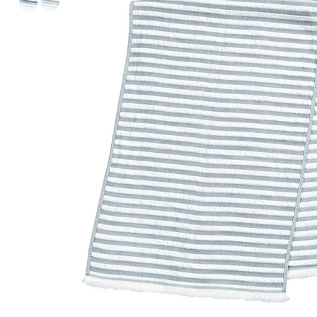
ルーム･アンダーウ
Tシャツ／カットソー
Tシャツ／カットソー
ブランケット／ソファカバー
ハンドバッグ
生活家電
ポロシャツ
ポロシャツ
カーペット／ラグ／マット
ショルダーバッグ
キッチン家電
シャツ
シャツ／ブラウス
寝具
ブリーフケース
ルームウェア／パジャマ
AV機器
トレーナー／パーカ
タンクトップ／キャミソール
カーテン／のれん／簾
クラッチバッグ
アンダーウェア
その他
セーター／カーディガン
トレーナー／パーカ
その他
ボディバッグ
その他
ベスト
セーター
リュック･バックパック
ホビー･キッズ
その他
カーディガン／アンサンブル
ボストンバッグ
生活雑貨
バッグ
ベスト
スーツケース／キャリー
ホビー／玩具
スーツ
その他
ボトムス
インテリアアート･ルームアクセ
トートバッグ
人形／ぬいぐるみ
その他
サリー
ハンドバッグ
光学機器
クロック／気象計
シューズ
パンツ／スラックス
ショルダーバッグ
ステーショナリー
バス･トイレタリー
ワンピース／チュニック
ショート･クロップドパンツ
クラッチバッグ
AVソフト／書籍／図録
ランドリー
デニム
スリップオン
ボディバッグ
アウトドア･スポーツ用品
掃除用品
その他
ワンピース
レースアップ
リュック･バックパック
その他
スリッパ／ルームシューズ
シャツワンピース
スニーカー
ボストンバッグ
防災･防犯用品
チュニック
ブーツ
スーツケース／キャリー
ガーデニング
サンダル
その他
和のインテリア小物
その他
仏具／香