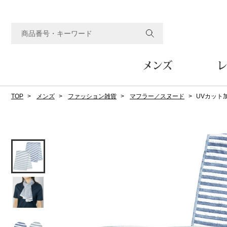
メンズ
レ
TOP
メンズ
ファッション雑貨
マフラー／スヌード
UVカット
すべてのメンズアイテム
すべてのレディスアイテム
すべてのホーム&ホビーアイテム
すべてのビューティアイテム
すべてのグルメアイテム
アウター
アウター
家具
フェイスケア
食品
ルーム･アンダーウ
ボトムス
キッチン･テーブル
メイクアップ
頒布会
ジャケット
ジャケット
テーブル／椅子･座椅子
ルームウェア／パジャマ
スカート
テーブルウェア
コート
コート
収納家具
アンダーウェア
パンツ／スラックス
調理器具
ボディケア
ワイン／ビール／酒
フレグランス
ブルゾン
ブルゾン
その他
その他
ワイド･ガウチョパンツ
キッチン雑貨
その他
その他
レギンス／スパッツ
その他
ショート･クロップドパン
ファブリック
バッグ
ヘアケア
その他
その他
その他
トップス
トップス
家電
クッション／座布団
トートバッグ