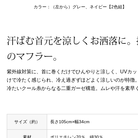
ヘルスケア
カラー：（左から）グレー、ネイビー【2色組】
その他
汗ばむ首元を涼しくお洒落に。
のマフラー。
紫外線対策に、首に巻くだけでひんやりと涼しく、UVカ
けで冷たく感じられ、冷え過ぎずほどよく涼しいのが特徴
冷たいクール糸からなる二重ガーゼ構造。ムレや汗を素早
サイズ（約）
長さ105cm×幅34cm
素材
ポリエチレン70％、綿30％