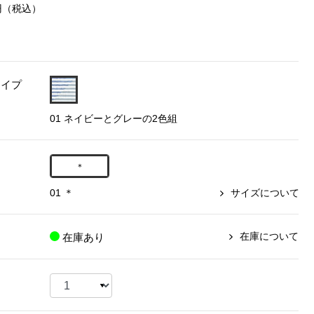
円
（税込）
【特集】〈セイコー〉マウリッ
Miss Kyouko／ミスキョウコ
Salon de GRANDGRIS
【特集】食彩倶楽部
ツハイス美術館公認フェルメー
おすすめブランド
おすすめブランド
おすすめブランド
ルオマージュウオッチ
タイプ
BOGARD 最新号はこちら
リネアフレスコ
ベキュア グラン／プレミアム
食彩倶楽部
おすすめブランド
ヤッコマリカルド
メイクプロポーション
01 ネイビーとグレーの2色組
おすすめブランド
セイコー
銀座花菱
ネイチャーマジック
おすすめ特集
ソニー
ミスキョウコ
かづきれいこ
ザ･ノース･フェイス
コラントッテ
＊
ベアー
レフィーネ
【特集】〈銀座 梅林〉国産ヒレ肉
ヘリーハンセン
の特製カツ丼の具
Fabric by ベストオブモリス
01 ＊
サイズについて
カンタベリー
フェイラー
【特集】ご飯のお供
金谷製靴
おすすめ特集
おすすめ特集
【特集】おうちご飯、おうち飲み
ヘンリーコットンズ
在庫について
在庫あり
【特集】ゆったりサイズ for Ladies
【特集】当社限定ビューティーアイ
おすすめ特集
テム
【特集】ベーシックアイテム for
おすすめ特集
Ladies
【特集】VECUA GRAND PREMIUM
【特集】William Morris／ウィリア
ム･モリス
【特集】〈ロングウォーク〉カラフ
【特集】五島の椿