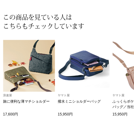
帽子
キッズ
この商品を見ている人は
ネクタイ
芸品
こちらもチェックしています
マフラー／スヌ
スカーフ／スト
手袋
ベルト
浪速屋
ヤマト屋
ヤマト屋
靴下
旅に便利な薄マチショルダー
撥水ミニショルダーバッグ
ふっくらポケ
バッグ／当社
サングラス／メ
17,600円
15,950円
15,950円
傘／日傘