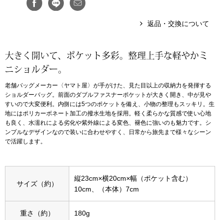
アンダーウェア
リュック･バッ
返品・交換について
ボストンバッグ
大きく開いて、ポケット多彩。整理上手な軽やかミ
ニショルダー。
スーツケース／
老舗バッグメーカー〈ヤマト屋〉が手がけた、見た目以上の収納力を発揮する
ショルダーバッグ。前面のダブルファスナーポケットが大きく開き、中が見や
物
その他
すいので大変便利。内側には5つのポケットを備え、小物の整理もスッキリ。生
地にはポリカーボネート加工の撥水生地を採用。軽く柔らかな質感で使い心地
も良く、水濡れによる劣化や紫外線による変色、褪色に強いのも魅力です。シ
／アクセサリー
ンプルなデザインなので装いに合わせやすく、日常から旅先まで様々なシーン
シューズ
で活躍します。
ョン雑貨
スリップオン
縦23cm×横20cm×幅（ポケット含む）
サイズ（約）
10cm、（本体）7cm
レースアップ
重さ（約）
180g