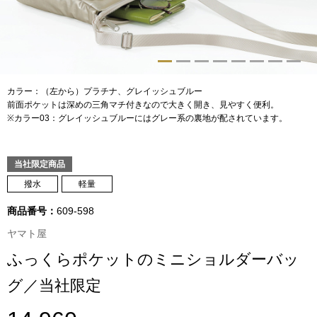
トップス
Tシャツ／カッ
物
ポロシャツ
カラー：（左から）プラチナ、グレイッシュブルー
／アクセサリー
前面ポケットは深めの三角マチ付きなので大きく開き、見やすく便利。
※カラー03：グレイッシュブルーにはグレー系の裏地が配されています。
シャツ
ョン雑貨
トレーナー／パ
当社限定商品
撥水
軽量
セーター／カー
商品番号：
609-598
ヤマト屋
ベスト
ふっくらポケットのミニショルダーバッ
その他
グ／当社限定