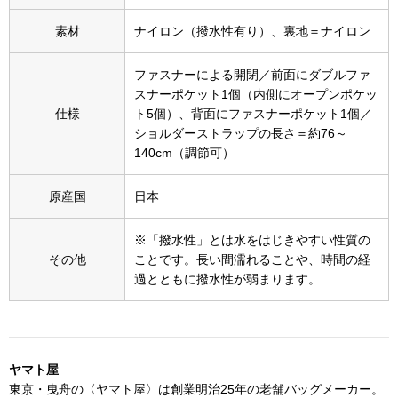
スニーカー
素材
ナイロン（撥水性有り）、裏地＝ナイロン
ブーツ
ファスナーによる開閉／前面にダブルファ
スナーポケット1個（内側にオープンポケッ
サンダル
仕様
ト5個）、背面にファスナーポケット1個／
ショルダーストラップの長さ＝約76～
その他
140cm（調節可）
原産国
日本
財布／小物
※「撥水性」とは水をはじきやすい性質の
その他
ことです。長い間濡れることや、時間の経
財布／コインケ
過とともに撥水性が弱まります。
革小物
Miss Kyouko／ミスキョウコ
ポーチ
ヤマト屋
東京・曳舟の〈ヤマト屋〉は創業明治25年の老舗バッグメーカー。
ブランド