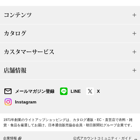
〈セイコー〉マウリッツハイス美術館公認フェ
その他
コンテンツ
ルメールオマージュウオッチ
ブランド
カタログ
和装
特集
カスタマーサービス
和装小物
店舗情報
その他
ティ
すべて見る
メールマガジン登録
LINE
X
ケア
その他
Instagram
ア
1971年創業のライトアップショッピングは、カタログ通販・EC・直営店で衣料・雑
おすすめブラ
貨・食品を厳選してお届け。日本通信販売協会会員・朝日新聞社グループ企業です。
企業情報
公式アカウントコミュニティ・ガイド