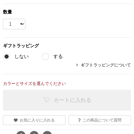
ブランド
その他
数量
特集
バッグ
カタログ
ギフト
ラッピング
トートバッグ
しない
する
ギフトラッピングについて
ス
すべて見る
ハンドバッグ
ショルダーバッ
カラーとサイズを選んでください
カートに入れる
ブリーフケース
ス／チュニック
クラッチバッグ
お気に入りに入れる
この商品について質問
ボディバッグ