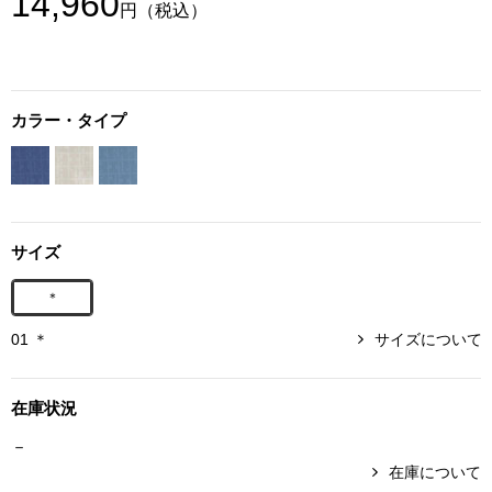
14,960
円
（税込）
ボトムス
パンツ／スラッ
カラー・タイプ
ショート･クロ
デニム
サイズ
その他
＊
01 ＊
サイズについて
ルーム･アン
在庫状況
ルームウェア／
－
BOGARD 最新号はこちら
アンダーウェア
在庫について