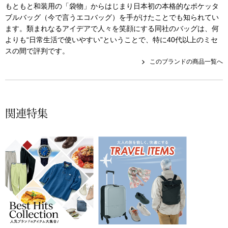
もともと和装用の「袋物」からはじまり日本初の本格的なポケッタ
その他
ブルバッグ（今で言うエコバッグ）を手がけたことでも知られてい
特集
ます。類まれなるアイデアで人々を笑顔にする同社のバッグは、何
よりも“日常生活で使いやすい”ということで、特に40代以上のミセ
ウオッチ／ア
スの間で評判です。
このブランドの商品一覧へ
ホビー
すべて見る
ウオッチ
ネックレス
関連特集
ック
ブレスレット
その他
･テーブルウェア
ファッション