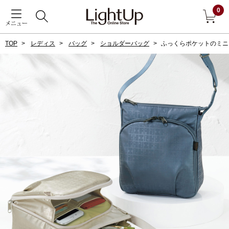
0
メニュー
TOP
レディス
バッグ
ショルダーバッグ
ふっくらポケットのミニ
戻る
アウター
すべて見る
ジャケット
コート
ブルゾン
アンダーウェア
その他