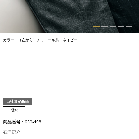
トップス
Tシャツ／カッ
物
ポロシャツ
カラー：（左から）チャコール系、ネイビー
／アクセサリー
シャツ
ョン雑貨
トレーナー／パ
セーター／カー
当社限定商品
ベスト
撥水
その他
商品番号：
630-498
石津謙介