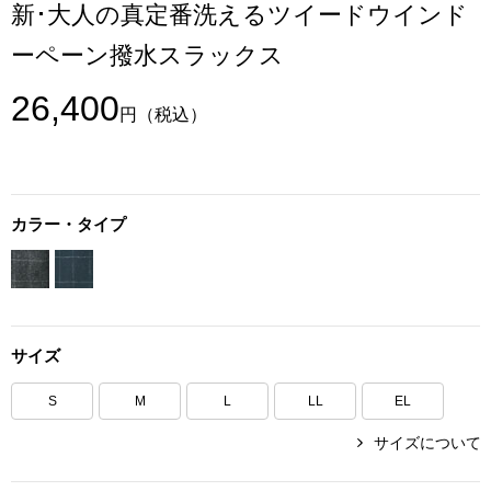
新･大人の真定番洗えるツイードウインド
ボトムス
ーペーン撥水スラックス
パンツ／スラッ
26,400
円
（税込）
ショート･クロ
デニム
カラー・タイプ
その他
ルーム･アン
サイズ
S
M
L
LL
EL
ルームウェア／
サイズについて
BOGARD 最新号はこちら
アンダーウェア