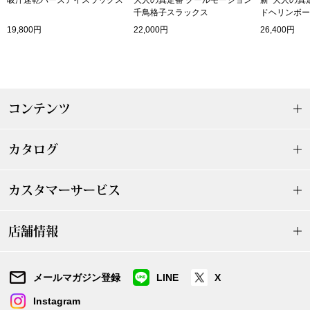
吸汗速乾バーズアイスラックス
大人の真定番 クールモーション
新･大人の真
千鳥格子スラックス
ドヘリンボー
19,800円
22,000円
26,400円
ブルゾン
その他
コンテンツ
トップス
カタログ
Tシャツ／カッ
カスタマーサービス
ポロシャツ
店舗情報
シャツ／ブラウ
メールマガジン登録
LINE
X
タンクトップ／
Instagram