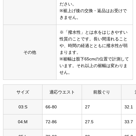
ださい。
〈セイコー〉マウリッツハイス美術館公認フェ
※裾上げ後の交換・返品はお受けで
その他
ルメールオマージュウオッチ
きません。
ブランド
※「撥水性」とは水をはじきやすい
和装
性質のことです。長い間濡れること
や、時間の経過とともに撥水性が弱
特集
その他
まります。
和装小物
※裾幅は股下65cmの位置で計測して
います。それ以上の裾幅は変わりま
その他
せん。
ティ
すべて見る
ケア
サイズ
適応ウエスト
前股ぐり
その他
ア
03:S
66-80
27
32.1
おすすめブラ
04:M
72-86
27.5
33.7