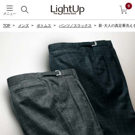
0
メニュー
TOP
メンズ
ボトムス
パンツ／スラックス
新･大人の真定番洗え
戻る
アウター
すべて見る
ジャケット
コート
ブルゾン
アンダーウェア
その他