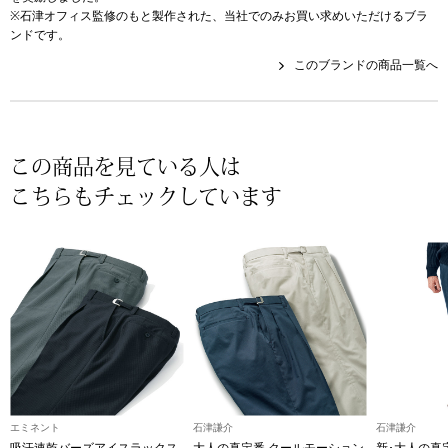
【特集】HELL
※石津オフィス監修のもと製作された、当社でのみお買い求めいただけるブラ
ンドです。
このブランドの商品一覧へ
おすすめカタ
Salon de GRANDGRIS
BOGARD August
この商品を見ている人は
ブランド
こちらもチェックしています
BOGARD July 2
特集
RUGLOG 2026 
すべて見る
アウター
ジャケット
エミネント
石津謙介
石津謙介
ビール／酒
コート