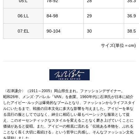
ザ･ノース･フ
05:L
78-92
28
35.3
ップ
06:LL
84-98
29
36.9
ヘリーハンセン
ンス
07:EL
90-104
30
38.5
カンタベリー
サイズ(単位＝cm)
金谷製靴
ヘンリーコット
〈石津謙介〉（1911～2005）岡山県生まれ。ファッションデザイナー。
おすすめ特集
昭和26年、メンズ･アパレル「VAN」を創業。1960年代に石津氏が日本に紹介
したアイビー･ルックは爆発的なブームとなり、ファッションからライフスタイ
ルにいたるまで、戦後の日本文化に多大な影響を与えました。アイビーを単な
【特集】Trave
る流行の服としてではなく、紳士に相応しい最もベーシックな服装として捉
え、このオーセンティックなスタイルを変えることなく磨き上げていくことに
【特集】cante
価値があると提唱。また、アイビーの根底に流れる「伝統ある本物を、ぶれる
ことなく長く大切に着続ける」という哲学に共感し、そんなファッション文化
を奨励しました。