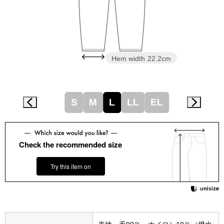
その他
特集
ウオッチ／ア
Hem width
22.2cm
ホビー
すべて見る
ウオッチ
S
M
L
LL
EL
ネックレス
ック
ブレスレット
Check the recommended size
その他
Try this item on
･テーブルウェア
ファッション