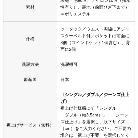
表地＝毛90％、ナイロン10％（撥水
帽子
キッズ
素材
性有り）、裏地（前面ひざ下まで）
＝ポリエステル
ネクタイ
芸品
ツータック／ウエスト両脇にアジャ
マフラー／スヌ
スターベルト付／ポケットは前面に
仕様
3個（コインポケット1個含む）、背
面に2個
スカーフ／スト
洗濯方法
洗濯機可
手袋
原産国
日本
ベルト
〔シングル／ダブル／ジーンズ仕上
靴下
げ〕
裾上げ仕様欄にて「シングル」・
「ダブル（幅3.5cm）」・「ジーン
サングラス／メ
ズ仕上げ」を選択し、股下サイズ
裾上げサービス（無料）
（cm）をご入力ください。ご不要の
傘／日傘
場合は「裾上げ不要」を選択してく