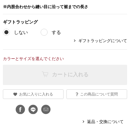
※内股合わせから縫い目に沿って裾までの長さ
アンダーウェア
リュック･バッ
ギフト
ラッピング
ボストンバッグ
しない
する
ギフトラッピングについて
スーツケース／
カラーとサイズを選んでください
物
その他
カートに入れる
／アクセサリー
シューズ
ョン雑貨
お気に入りに入れる
この商品について質問
スリップオン
レースアップ
返品・交換について