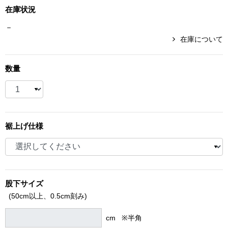
在庫状況
ブランド
その他
－
在庫について
特集
バッグ
数量
カタログ
トートバッグ
ス
すべて見る
ハンドバッグ
裾上げ仕様
ショルダーバッ
ブリーフケース
股下サイズ
ス／チュニック
(50cm以上、
0.5cm刻み)
クラッチバッグ
cm ※半角
ボディバッグ