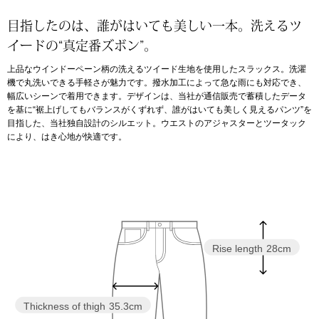
スニーカー
目指したのは、誰がはいても美しい一本。洗えるツ
ブーツ
イードの“真定番ズボン”。
上品なウインドーペーン柄の洗えるツイード生地を使用したスラックス。洗濯
サンダル
機で丸洗いできる手軽さが魅力です。撥水加工によって急な雨にも対応でき、
幅広いシーンで着用できます。デザインは、当社が通信販売で蓄積したデータ
を基に“裾上げしてもバランスがくずれず、誰がはいても美しく見えるパンツ”を
その他
目指した、当社独自設計のシルエット。ウエストのアジャスターとツータック
により、はき心地が快適です。
財布／小物
財布／コインケ
Rise length
28cm
革小物
Miss Kyouko／ミスキョウコ
ポーチ
Thickness of thigh
35.3cm
ブランド