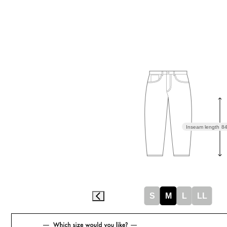
Inseam length
8
S
M
L
LL