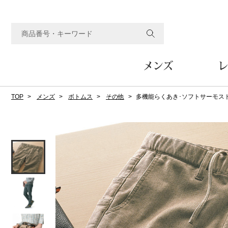
メンズ
レ
TOP
メンズ
ボトムス
その他
多機能らくあき･ソフトサーモス
すべてのメンズアイテム
すべてのレディスアイテム
すべてのホーム&ホビーアイテム
すべてのビューティアイテム
すべてのグルメアイテム
アウター
アウター
家具
フェイスケア
食品
ルーム･アンダーウ
ボトムス
キッチン･テーブル
メイクアップ
頒布会
ジャケット
ジャケット
テーブル／椅子･座椅子
ルームウェア／パジャマ
スカート
テーブルウェア
コート
コート
収納家具
アンダーウェア
パンツ／スラックス
調理器具
ボディケア
ワイン／ビール／酒
フレグランス
ブルゾン
ブルゾン
その他
その他
ワイド･ガウチョパンツ
キッチン雑貨
その他
その他
レギンス／スパッツ
その他
ショート･クロップドパン
ファブリック
バッグ
ヘアケア
その他
その他
その他
トップス
トップス
家電
クッション／座布団
トートバッグ