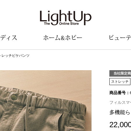
ディス
ホーム&ホビー
ビュー
トレッチピケパンツ
ェア
ウェア
財布／小物
シューズ
美術･工芸品
定期便
和装
ファッシ
当社限定商
ストレッチ
財布／コインケース
スリップオン
和装小物
帽子
商品番号：
革小物
レースアップ
その他
マフラー／ス
ポーチ
パンプス
スカーフ／ス
フィルスマート
その他
スニーカー
手袋
その他
多機能ら
ツ
ブーツ
ベルト
サンダル
靴下
22,00
ウオッチ／アクセサリー
その他
サングラス／