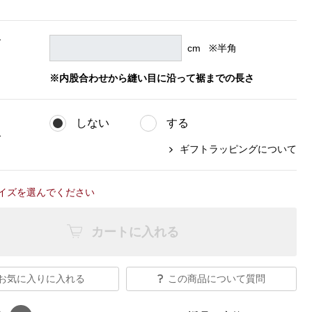
【特集】Travel Partner／トラベル
ルボタンのアルパカ混ニット
【特集】使いやすさを追求した 防
パートナー
災用品
【特集】canterbury／カンタベリー
ズ
【特集】ギフトセレクション
cm ※半角
【特集】HELLY HANSEN／ヘリー
、
ハンセン
※内股合わせから縫い目に沿って裾までの長さ
しない
する
おすすめカタログ
グ
ギフトラッピングについて
BOGARD August 2026 vol.181
BOGARD July 2026 vol.180
イズを選んでください
RUGLOG 2026 Summer Vol.30
カートに入れる
お気に入りに入れる
この商品について質問