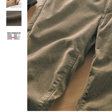
ルーム･アンダーウ
Tシャツ／カットソー
Tシャツ／カットソー
ブランケット／ソファカバー
ハンドバッグ
生活家電
ポロシャツ
ポロシャツ
カーペット／ラグ／マット
ショルダーバッグ
キッチン家電
シャツ
シャツ／ブラウス
寝具
ブリーフケース
ルームウェア／パジャマ
AV機器
トレーナー／パーカ
タンクトップ／キャミソール
カーテン／のれん／簾
クラッチバッグ
アンダーウェア
その他
セーター／カーディガン
トレーナー／パーカ
その他
ボディバッグ
その他
ベスト
セーター
リュック･バックパック
ホビー･キッズ
その他
カーディガン／アンサンブル
ボストンバッグ
生活雑貨
バッグ
ベスト
スーツケース／キャリー
ホビー／玩具
スーツ
その他
ボトムス
インテリアアート･ルームアクセ
トートバッグ
人形／ぬいぐるみ
その他
サリー
ハンドバッグ
光学機器
クロック／気象計
シューズ
パンツ／スラックス
ショルダーバッグ
ステーショナリー
バス･トイレタリー
ワンピース／チュニック
ショート･クロップドパンツ
クラッチバッグ
AVソフト／書籍／図録
ランドリー
デニム
スリップオン
ボディバッグ
アウトドア･スポーツ用品
掃除用品
その他
ワンピース
レースアップ
リュック･バックパック
その他
スリッパ／ルームシューズ
シャツワンピース
スニーカー
ボストンバッグ
防災･防犯用品
チュニック
ブーツ
スーツケース／キャリー
ガーデニング
サンダル
その他
和のインテリア小物
その他
仏具／香