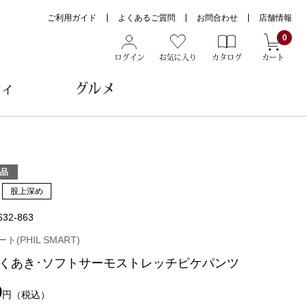
ご利用ガイド
よくあるご質問
お問合わせ
店舗情報
0
ログイン
お気に入り
カタログ
カート
ティ
グルメ
ョン雑貨
品
股上深め
632-863
ヌード
トール
(PHIL SMART)
くあき･ソフトサーモストレッチピケパンツ
0
円
（税込）
メガネ