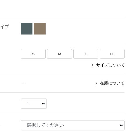
【特集】〈セイコー〉マウリッ
Miss Kyouko／ミスキョウコ
Salon de GRANDGRIS
【特集】食彩倶楽部
ツハイス美術館公認フェルメー
おすすめブランド
おすすめブランド
おすすめブランド
ルオマージュウオッチ
タイプ
BOGARD 最新号はこちら
リネアフレスコ
ベキュア グラン／プレミアム
食彩倶楽部
おすすめブランド
ヤッコマリカルド
メイクプロポーション
おすすめブランド
セイコー
銀座花菱
ネイチャーマジック
S
M
L
LL
おすすめ特集
ソニー
ミスキョウコ
かづきれいこ
ザ･ノース･フェイス
サイズについて
コラントッテ
ベアー
レフィーネ
【特集】〈銀座 梅林〉国産ヒレ肉
ヘリーハンセン
の特製カツ丼の具
Fabric by ベストオブモリス
カンタベリー
在庫について
－
フェイラー
【特集】ご飯のお供
金谷製靴
おすすめ特集
おすすめ特集
【特集】おうちご飯、おうち飲み
ヘンリーコットンズ
【特集】ゆったりサイズ for Ladies
【特集】当社限定ビューティーアイ
おすすめ特集
テム
【特集】ベーシックアイテム for
おすすめ特集
Ladies
【特集】VECUA GRAND PREMIUM
【特集】William Morris／ウィリア
様
ム･モリス
【特集】〈ロングウォーク〉カラフ
【特集】五島の椿