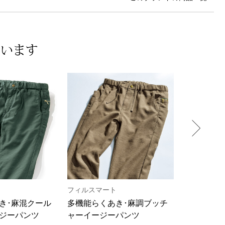
ています
フィルスマート
フィルスマ
き･麻混クール
多機能らくあき･麻調ブッチ
多機能らく
ジーパンツ
ャーイージーパンツ
ン加工イー