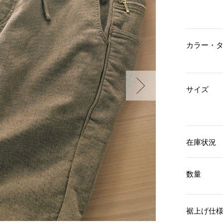
傘／日傘
ェア
ウオッチ
その他
財布／小物
ネックレス
ブレスレット
和装
その他
財布／コインケース
カラー・
革小物
ポーチ
着物／浴衣
ファッション雑貨
その他
和装小物
サイズ
バッグ
その他
帽子
ウオッチ／アクセサリー
ネクタイ
その他
マフラー／スヌード
スカーフ／ストール
ウオッチ
手袋
ネックレス
在庫状況
ベルト
ブレスレット
靴下
リング
数量
サングラス／メガネ
イヤリング／ピアス
バッグ
傘／日傘
ブローチ
その他
その他
裾上げ仕