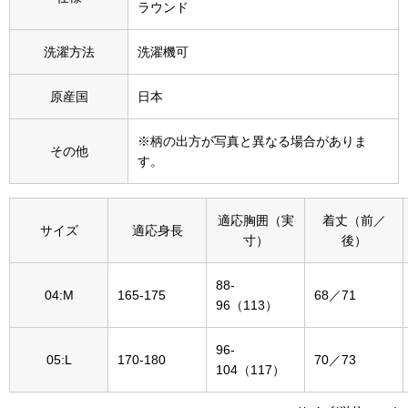
ラウンド
その他
特集
洗濯方法
洗濯機可
ウオッチ／ア
原産国
日本
ホビー
すべて見る
ウオッチ
※柄の出方が写真と異なる場合がありま
その他
す。
ネックレス
ック
適応胸囲（実
着丈（前／
サイズ
適応身長
ブレスレット
寸）
後）
88-
その他
04:M
165-175
68／71
96（113）
･テーブルウェア
96-
05:L
170-180
70／73
ファッション
104（117）