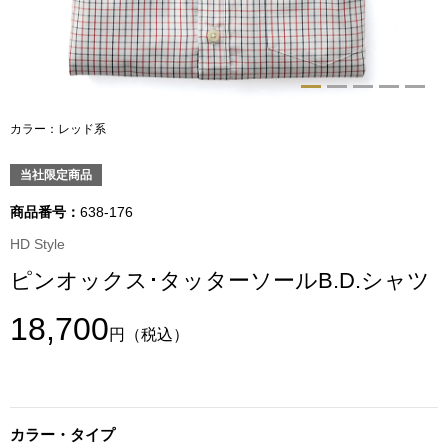
トップス
Tシャツ／カッ
物
ポロシャツ
カラー：レッド系
／アクセサリー
シャツ
当社限定商品
ョン雑貨
商品番号：
638-176
トレーナー／パ
HD Style
ピンオックス･タッターソールB.D.シャツ
セーター／カー
18,700
円
（税込）
ベスト
その他
カラー・タイプ