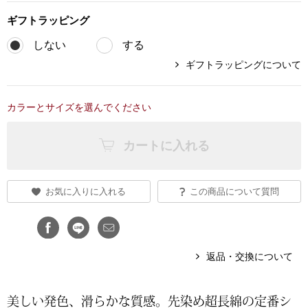
ギフト
ラッピング
ブランド
その他
しない
する
特集
ギフトラッピングについて
バッグ
カタログ
カラーとサイズを選んでください
トートバッグ
カートに入れる
ス
すべて見る
ハンドバッグ
ショルダーバッ
お気に入りに入れる
この商品について質問
ブリーフケース
返品・交換について
ス／チュニック
クラッチバッグ
美しい発色、滑らかな質感。先染め超長綿の定番シ
ボディバッグ