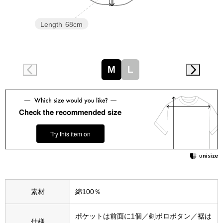
スニーカー
Length
68cm
ブーツ
サンダル
M
L
その他
Check the recommended size
財布／小物
Try this item on
財布／コインケ
革小物
素材
綿100％
Miss Kyouko／ミスキョウコ
ポーチ
ポケットは前面に1個／剣ボロボタン／裾は
ブランド
仕様