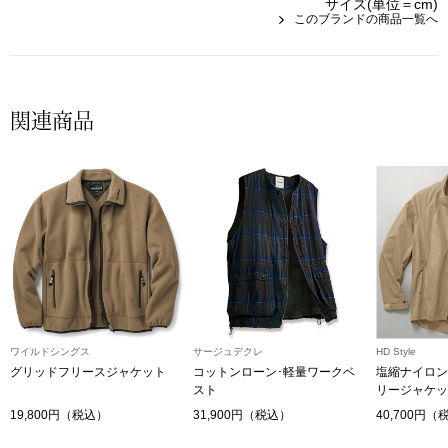
帽子
サイズ(単位＝cm)
キッズ
このブランドの商品一覧へ
ネクタイ
芸品
マフラー／スヌ
関連商品
スカーフ／スト
手袋
ベルト
靴下
ワイルドシングス
サージュデクレ
HD Style
グリッドフリースジャケット
コットンローン･軽量ワークベ
塩縮ナイロン
サングラス／メ
スト
リージャケッ
19,800円（税込）
31,900円（税込）
40,700円（
傘／日傘