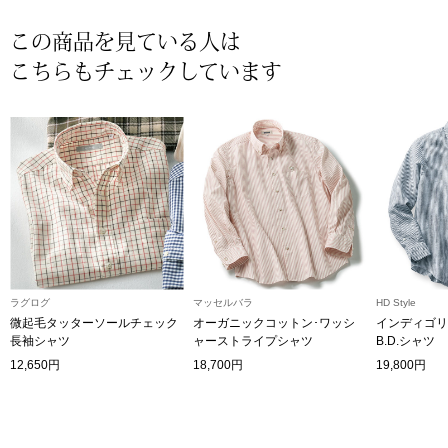
〈セイコー〉マウリッツハイス美術館公認フェ
この商品を見ている人は
その他
ルメールオマージュウオッチ
こちらもチェックしています
ブランド
和装
特集
和装小物
その他
ティ
すべて見る
ケア
ラグログ
マッセルバラ
HD Style
その他
微起毛タッターソールチェック
オーガニックコットン･ワッシ
インディゴリ
長袖シャツ
ャーストライプシャツ
B.D.シャツ
ア
12,650円
18,700円
19,800円
おすすめブラ