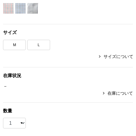
ボトムス
パンツ／スラッ
サイズ
ショート･クロ
M
L
デニム
サイズについて
その他
在庫状況
－
在庫について
ルーム･アン
数量
ルームウェア／
BOGARD 最新号はこちら
アンダーウェア