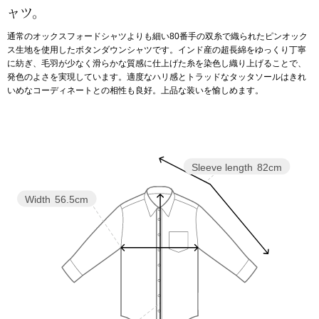
ャツ。
アンダーウェア
リュック･バッ
通常のオックスフォードシャツよりも細い80番手の双糸で織られたピンオック
ス生地を使用したボタンダウンシャツです。インド産の超長綿をゆっくり丁寧
に紡ぎ、毛羽が少なく滑らかな質感に仕上げた糸を染色し織り上げることで、
ボストンバッグ
発色のよさを実現しています。適度なハリ感とトラッドなタッタソールはきれ
いめなコーディネートとの相性も良好。上品な装いを愉しめます。
スーツケース／
物
その他
Sleeve length
82cm
／アクセサリー
Width
56.5cm
シューズ
ョン雑貨
スリップオン
レースアップ