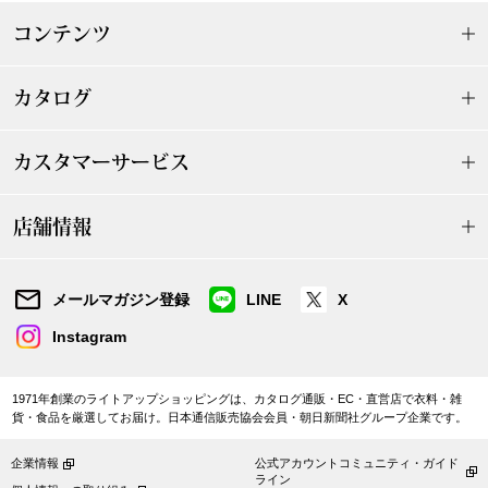
ザ･ノース･フ
ップ
コンテンツ
ヘリーハンセン
ンス
カタログ
カンタベリー
カスタマーサービス
金谷製靴
店舗情報
ヘンリーコット
メールマガジン登録
LINE
X
おすすめ特集
Instagram
【特集】Trave
1971年創業のライトアップショッピングは、カタログ通販・EC・直営店で衣料・雑
貨・食品を厳選してお届け。日本通信販売協会会員・朝日新聞社グループ企業です。
【特集】cante
企業情報
公式アカウントコミュニティ・ガイド
ライン