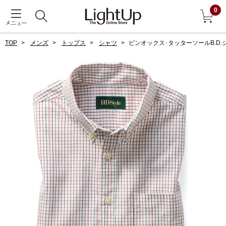
0
メニュー
TOP
メンズ
トップス
シャツ
ピンオックス･タッターソールB.D.
戻る
アウター
すべて見る
ジャケット
コート
ブルゾン
アンダーウェア
その他