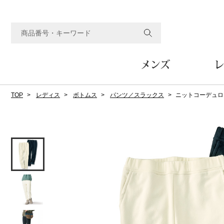
メンズ
レ
TOP
レディス
ボトムス
パンツ／スラックス
ニットコーデュロ
すべてのメンズアイテム
すべてのレディスアイテム
すべてのホーム&ホビーアイテム
すべてのビューティアイテム
すべてのグルメアイテム
アウター
アウター
家具
フェイスケア
食品
ルーム･アンダーウ
ボトムス
キッチン･テーブル
メイクアップ
頒布会
ジャケット
ジャケット
テーブル／椅子･座椅子
ルームウェア／パジャマ
スカート
テーブルウェア
コート
コート
収納家具
アンダーウェア
パンツ／スラックス
調理器具
ボディケア
ワイン／ビール／酒
フレグランス
ブルゾン
ブルゾン
その他
その他
ワイド･ガウチョパンツ
キッチン雑貨
その他
その他
レギンス／スパッツ
その他
ショート･クロップドパン
ファブリック
バッグ
ヘアケア
その他
その他
その他
トップス
トップス
家電
クッション／座布団
トートバッグ