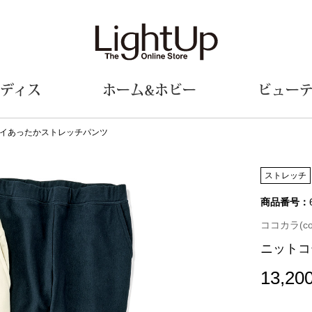
ディス
ホーム&ホビー
ビュー
イあったかストレッチパンツ
ェア
ウェア
財布／小物
シューズ
美術･工芸品
定期便
和装
ファッシ
ストレッチ
商品番号：
財布／コインケース
スリップオン
和装小物
帽子
革小物
レースアップ
その他
マフラー／ス
ココカラ(coc
ポーチ
パンプス
スカーフ／ス
ニットコ
その他
スニーカー
手袋
その他
ツ
ブーツ
ベルト
13,20
サンダル
靴下
ウオッチ／アクセサリー
その他
サングラス／