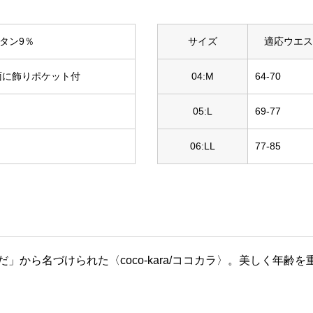
タン9％
サイズ
適応ウエス
面に飾りポケット付
04:M
64-70
05:L
69-77
06:LL
77-85
だ」から名づけられた〈coco-kara/ココカラ〉。美しく年