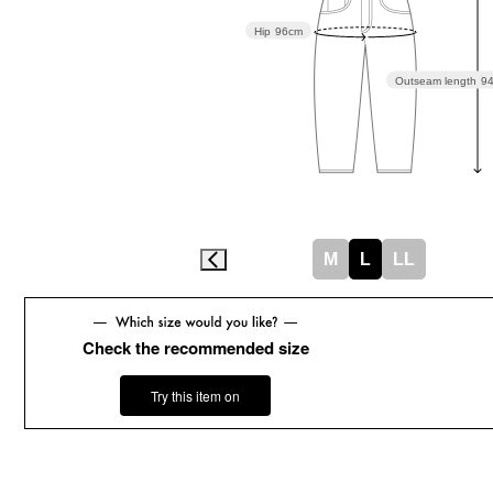
Hip
96cm
Outseam length
9
M
L
LL
Check the recommended size
Try this item on