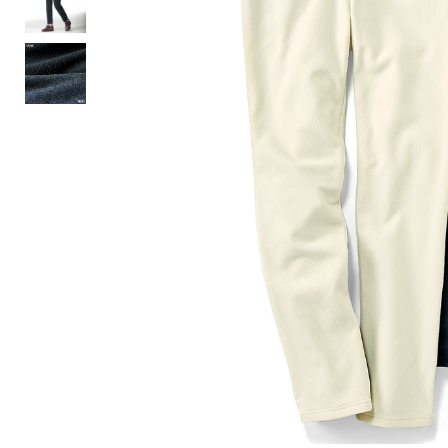
ルーム･アンダーウ
Tシャツ／カットソー
Tシャツ／カットソー
ブランケット／ソファカバー
ハンドバッグ
生活家電
ポロシャツ
ポロシャツ
カーペット／ラグ／マット
ショルダーバッグ
キッチン家電
シャツ
シャツ／ブラウス
寝具
ブリーフケース
ルームウェア／パジャマ
AV機器
トレーナー／パーカ
タンクトップ／キャミソール
カーテン／のれん／簾
クラッチバッグ
アンダーウェア
その他
セーター／カーディガン
トレーナー／パーカ
その他
ボディバッグ
その他
ベスト
セーター
リュック･バックパック
ホビー･キッズ
その他
カーディガン／アンサンブル
ボストンバッグ
生活雑貨
バッグ
ベスト
スーツケース／キャリー
ホビー／玩具
スーツ
その他
ボトムス
インテリアアート･ルームアクセ
トートバッグ
人形／ぬいぐるみ
その他
サリー
ハンドバッグ
光学機器
クロック／気象計
シューズ
パンツ／スラックス
ショルダーバッグ
ステーショナリー
バス･トイレタリー
ワンピース／チュニック
ショート･クロップドパンツ
クラッチバッグ
AVソフト／書籍／図録
ランドリー
デニム
スリップオン
ボディバッグ
アウトドア･スポーツ用品
掃除用品
その他
ワンピース
レースアップ
リュック･バックパック
その他
スリッパ／ルームシューズ
シャツワンピース
スニーカー
ボストンバッグ
防災･防犯用品
チュニック
ブーツ
スーツケース／キャリー
ガーデニング
サンダル
その他
和のインテリア小物
その他
仏具／香