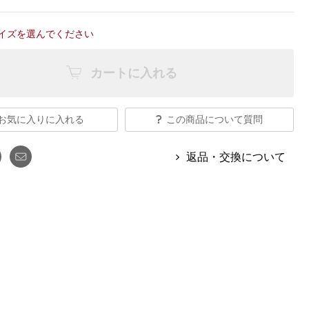
【特集】Travel Partner／トラベル
ルボタンのアルパカ混ニット
【特集】使いやすさを追求した 防
パートナー
災用品
イズを選んでください
【特集】canterbury／カンタベリー
【特集】ギフトセレクション
【特集】HELLY HANSEN／ヘリー
カートに入れる
ハンセン
お気に入りに入れる
この商品について質問
おすすめカタログ
BOGARD August 2026 vol.181
返品・交換について
BOGARD July 2026 vol.180
RUGLOG 2026 Summer Vol.30