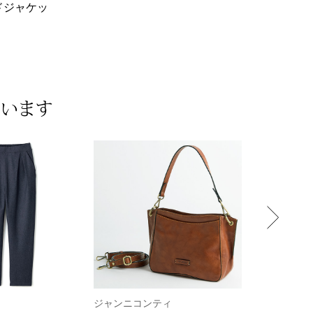
ドジャケッ
ています
ジャンニコンティ
ザ･ノース･