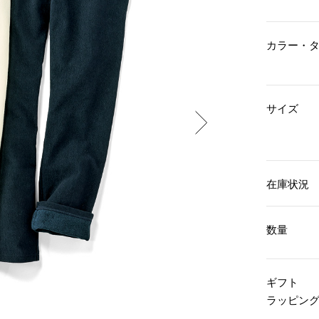
傘／日傘
ェア
ウオッチ
その他
財布／小物
ネックレス
カラー・
ブレスレット
和装
その他
財布／コインケース
革小物
ポーチ
着物／浴衣
ファッション雑貨
サイズ
その他
和装小物
バッグ
その他
帽子
ウオッチ／アクセサリー
ネクタイ
その他
マフラー／スヌード
在庫状況
スカーフ／ストール
ウオッチ
手袋
ネックレス
ベルト
ブレスレット
数量
靴下
リング
サングラス／メガネ
イヤリング／ピアス
バッグ
傘／日傘
ブローチ
ギフト
その他
その他
ラッピン