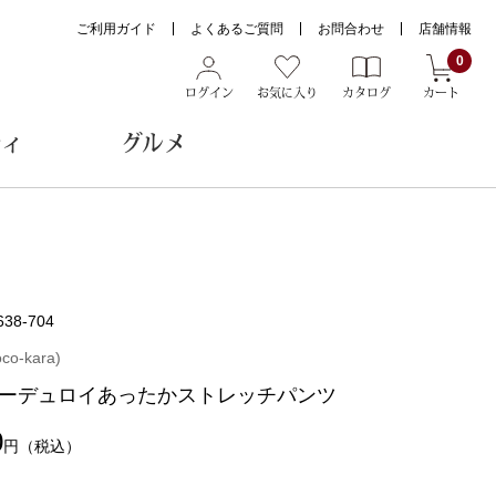
ご利用ガイド
よくあるご質問
お問合わせ
店舗情報
0
ログイン
お気に入り
カタログ
カート
ティ
グルメ
ョン雑貨
638-704
ヌード
o-kara)
トール
ーデュロイあったかストレッチパンツ
0
円
（税込）
メガネ