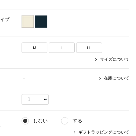
【特集】〈セイコー〉マウリッ
Miss Kyouko／ミスキョウコ
Salon de GRANDGRIS
【特集】食彩倶楽部
ツハイス美術館公認フェルメー
タイプ
おすすめブランド
おすすめブランド
おすすめブランド
ルオマージュウオッチ
BOGARD 最新号はこちら
リネアフレスコ
ベキュア グラン／プレミアム
食彩倶楽部
おすすめブランド
ヤッコマリカルド
メイクプロポーション
M
L
LL
おすすめブランド
セイコー
銀座花菱
ネイチャーマジック
サイズについて
おすすめ特集
ソニー
ミスキョウコ
かづきれいこ
ザ･ノース･フェイス
コラントッテ
ベアー
レフィーネ
【特集】〈銀座 梅林〉国産ヒレ肉
ヘリーハンセン
在庫について
－
の特製カツ丼の具
Fabric by ベストオブモリス
カンタベリー
フェイラー
【特集】ご飯のお供
金谷製靴
おすすめ特集
おすすめ特集
【特集】おうちご飯、おうち飲み
ヘンリーコットンズ
【特集】ゆったりサイズ for Ladies
【特集】当社限定ビューティーアイ
おすすめ特集
テム
【特集】ベーシックアイテム for
しない
する
おすすめ特集
Ladies
【特集】VECUA GRAND PREMIUM
【特集】William Morris／ウィリア
グ
ム･モリス
ギフトラッピングについて
【特集】〈ロングウォーク〉カラフ
【特集】五島の椿